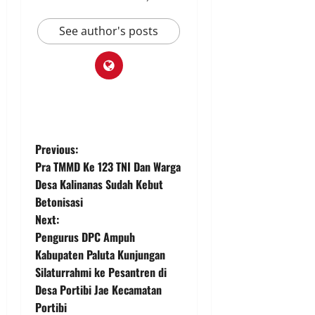
See author's posts
P
Previous:
Pra TMMD Ke 123 TNI Dan Warga
o
Desa Kalinanas Sudah Kebut
Betonisasi
s
Next:
t
Pengurus DPC Ampuh
Kabupaten Paluta Kunjungan
n
Silaturrahmi ke Pesantren di
Desa Portibi Jae Kecamatan
a
Portibi