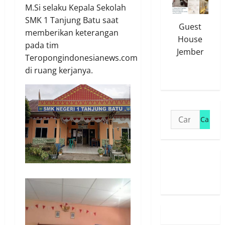
M.Si selaku Kepala Sekolah
SMK 1 Tanjung Batu saat
Guest
memberikan keterangan
House
pada tim
Jember
Teropongindonesianews.com
di ruang kerjanya.
Cari
untuk:
Susunan
Redaksi