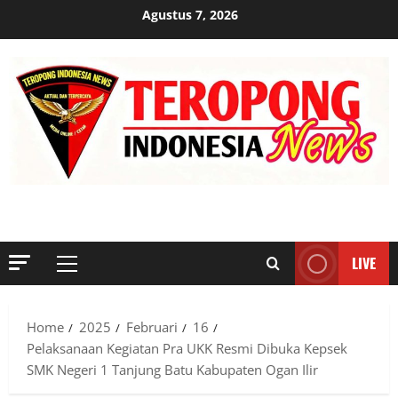
Skip
Agustus 7, 2026
to
content
MENYINGKAP TABIR, MENGUNGKAP FAKTA, AKTUAL DAN
TERPERCAYA
LIVE
Primary
Menu
Home
2025
Februari
16
Pelaksanaan Kegiatan Pra UKK Resmi Dibuka Kepsek
SMK Negeri 1 Tanjung Batu Kabupaten Ogan Ilir