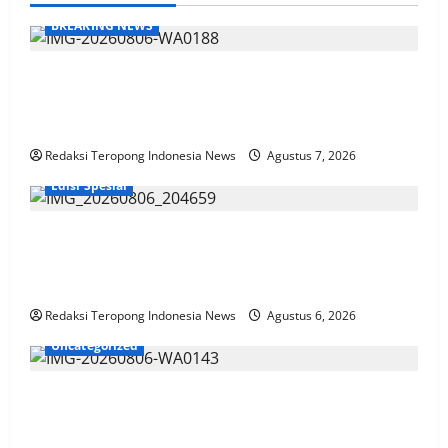
BREAKING NEWS
Kasasi Bupati Sarolangun di Tolak Mahkamah Agung
RI, HURMIN harus Batalkan SK MULYADI. SE sebagai
Direktur PDAM Tirta Sako Batuah
Redaksi Teropong Indonesia News
Agustus 7, 2026
Edisi Spesial
Penuh Doa & Kebersamaan, Acara Potong Rambut
Cucu Rudi Koordinator Media TIN Wilayah Madura
Dihadiri KH. Abdul Wahab & Tokoh Lainnya
Redaksi Teropong Indonesia News
Agustus 6, 2026
Uncategorized
Jember Gelar Rebranding Dukcapil Tingkatan
Kualitas Layanan Adminduk Gratis Dan Cepat Hingga
Tingkat Desa