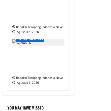
Nongkojajar Dampingi
Warga Pantau Tanaman
Tomat Dukung Program
Ketahanan Pangan Nasional
Redaksi Teropong Indonesia News
Agustus 6, 2026
BREAKING NEWS
KPN Sudah Lunas, Gaji
Pensiunan Dipotong Tidak
Wajar, BTPN Diduga Lalai,
Nasabah Kecewa
Redaksi Teropong Indonesia News
Agustus 6, 2026
YOU MAY HAVE MISSED