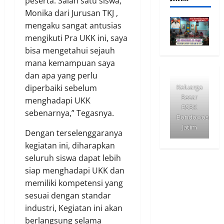
peserta. Salah satu siswa,
Monika dari Jurusan TKJ ,
mengaku sangat antusias
mengikuti Pra UKK ini, saya
bisa mengetahui sejauh
mana kemampuan saya
dan apa yang perlu
diperbaiki sebelum
Keluarga
Besar
menghadapi UKK
BSBK
sebenarnya,” Tegasnya.
Bondowoso
Jatim
Dengan terselenggaranya
kegiatan ini, diharapkan
seluruh siswa dapat lebih
siap menghadapi UKK dan
memiliki kompetensi yang
sesuai dengan standar
industri, Kegiatan ini akan
berlangsung selama