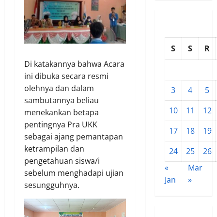
S
S
R
Di katakannya bahwa Acara
ini dibuka secara resmi
olehnya dan dalam
3
4
5
sambutannya beliau
10
11
12
menekankan betapa
pentingnya Pra UKK
17
18
19
sebagai ajang pemantapan
ketrampilan dan
24
25
26
pengetahuan siswa/i
«
Mar
sebelum menghadapi ujian
Jan
»
sesungguhnya.