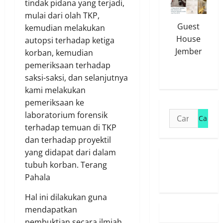
tindak pidana yang terjadi,
mulai dari olah TKP,
Guest
kemudian melakukan
House
autopsi terhadap ketiga
Jember
korban, kemudian
pemeriksaan terhadap
saksi-saksi, dan selanjutnya
kami melakukan
pemeriksaan ke
Cari
laboratorium forensik
untuk:
terhadap temuan di TKP
dan terhadap proyektil
yang didapat dari dalam
Susunan
tubuh korban. Terang
Redaksi
Pahala
Hal ini dilakukan guna
mendapatkan
pembuktian secara ilmiah