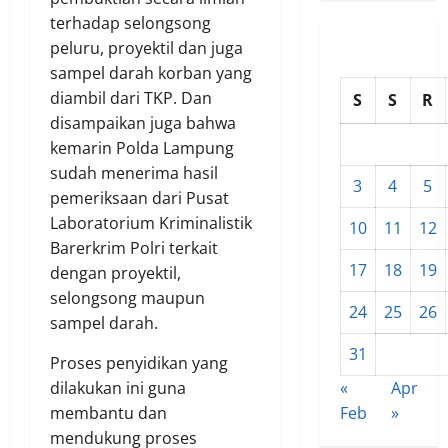
terhadap selongsong
peluru, proyektil dan juga
sampel darah korban yang
diambil dari TKP. Dan
S
S
R
disampaikan juga bahwa
kemarin Polda Lampung
sudah menerima hasil
3
4
5
pemeriksaan dari Pusat
Laboratorium Kriminalistik
10
11
12
Barerkrim Polri terkait
17
18
19
dengan proyektil,
selongsong maupun
24
25
26
sampel darah.
31
Proses penyidikan yang
dilakukan ini guna
«
Apr
membantu dan
Feb
»
mendukung proses