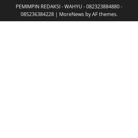
PEMIMPIN REDAKSI - WAHYU - 082323884880 -
085236384228
|
MoreNews
by AF themes.