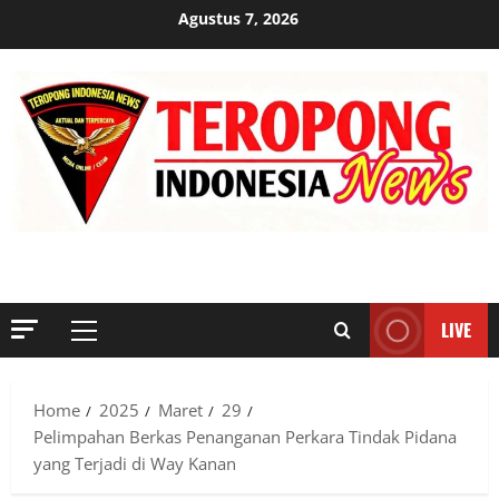
Skip
Agustus 7, 2026
to
content
MENYINGKAP TABIR, MENGUNGKAP FAKTA, AKTUAL DAN
TERPERCAYA
LIVE
Primary
Menu
Home
2025
Maret
29
Pelimpahan Berkas Penanganan Perkara Tindak Pidana
yang Terjadi di Way Kanan