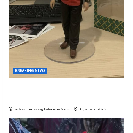
BREAKING NEWS
Kasasi Bupati Sarolangun di Tolak Mahkamah Agung
RI, HURMIN harus Batalkan SK MULYADI. SE sebagai
Direktur PDAM Tirta Sako Batuah
Redaksi Teropong Indonesia News
Agustus 7, 2026