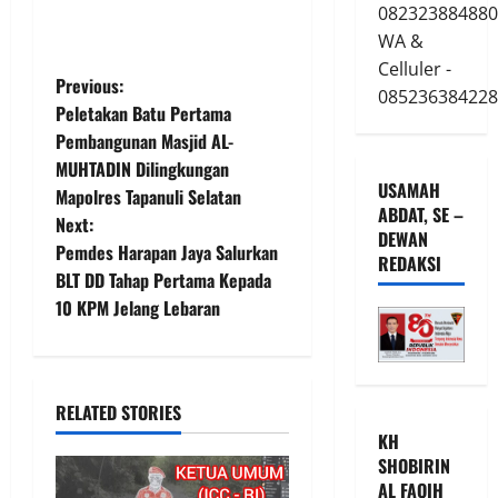
082323884880
WA &
Celluler -
P
Previous:
085236384228
Peletakan Batu Pertama
o
Pembangunan Masjid AL-
MUHTADIN Dilingkungan
s
USAMAH
Mapolres Tapanuli Selatan
ABDAT, SE –
t
Next:
DEWAN
Pemdes Harapan Jaya Salurkan
REDAKSI
n
BLT DD Tahap Pertama Kepada
10 KPM Jelang Lebaran
a
v
i
RELATED STORIES
KH
g
SHOBIRIN
AL FAQIH