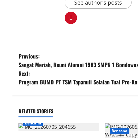
See author's posts
P
Previous:
Sangat Meriah, Reuni Alumni 1983 SMPN 1 Bondowo
o
Next:
s
Program BUMD PT TSM Tapanuli Selatan Tuai Pro-Kon
t
n
RELATED STORIES
a
Bencana
Bencana
v