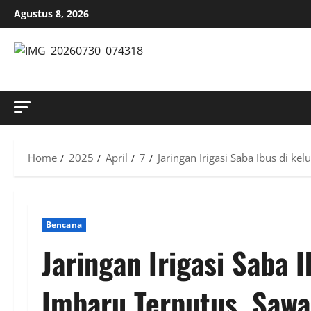
Skip
Agustus 8, 2026
to
content
MENYINGKAP TABIR, MENGUNGKAP FAKTA, AKTUAL DAN
Home
2025
April
7
Jaringan Irigasi Saba Ibus di 
Bencana
Jaringan Irigasi Saba 
Imbaru Terputus, Saw