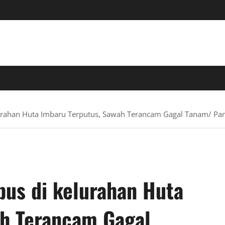
 TERPERCAYA
kelurahan Huta Imbaru Terputus, Sawah Terancam Gagal Tanam/ Pa
Ibus di kelurahan Huta
ah Terancam Gagal