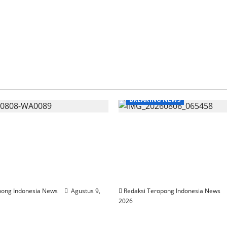
BREAKING NEWS
aperadilan PT San Xiong
Gaji Pensiunan Terpoto
 Tahap Pemanggilan
Drastis, Sistem Tutup T
i Termohon, Puluhan
Kabar, Pak Alwi Merasa
juk Rasa Usai
Dipermainkan Pasca Ali
gan*
BTPN ke SMBC
pong Indonesia News
Agustus 9,
Redaksi Teropong Indonesia News
2026