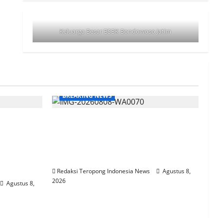
Keluarga Besar BSBK Bondowoso Jatim
BREAKING NEWS
ng
Perkuat Sinergi Hukum, BPC
anpa
Peradin Sidoarjo Peradin Sidoarjo
Peradin Sidoarjo Jalin Kemitraan
h Kelola
Strategis Dengan DPRD
Redaksi Teropong Indonesia News
Agustus 8,
2026
Agustus 8,