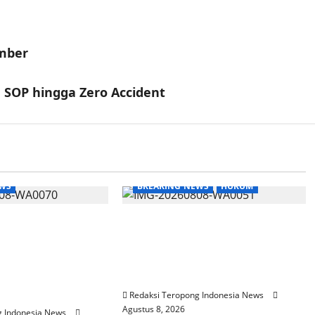
ember
 SOP hingga Zero Accident
EWS
BREAKING NEWS
HUKUM
nergi Hukum, BPC
ICC-RI Tegaskan Punya
oarjo Peradin
Kedudukan Hukum Sah
adin Sidoarjo
Awasi Pengangkatan Dirut
raan Strategis
Tirta Sako Batuah
RD
Redaksi Teropong Indonesia News
Agustus 8, 2026
g Indonesia News