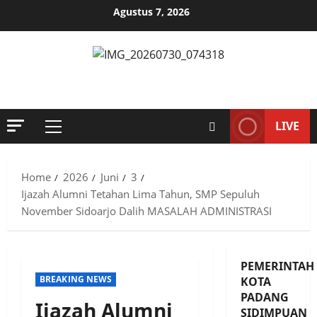
Skip
Agustus 7, 2026
to
content
MENYINGKAP TABIR, MENGUNGKAP FAKTA, AKTUAL DAN
TERPERCAYA
LIVE
Primary
Menu
Home
2026
Juni
3
Ijazah Alumni Tetahan Lima Tahun, SMP Sepuluh
November Sidoarjo Dalih MASALAH ADMINISTRASI
PEMERINTAH
BREAKING NEWS
KOTA
PADANG
Ijazah Alumni
SIDIMPUAN