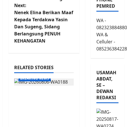
t
Next:
PEMRED
n
Nenek Elina Berikan Maaf
Kepada Terdakwa Yasin
WA -
a
Dan Sugeng, Sidang
082323884880
v
Berlangsung PENUH
WA &
KEHANGATAN
Celluler -
i
085236384228
g
RELATED STORIES
a
USAMAH
ABDAT,
BREAKING NEWS
t
SE –
DEWAN
Kasasi Bupati
i
REDAKSI
Sarolangun di Tolak
o
Mahkamah Agung RI,
HURMIN harus
n
Batalkan SK MULYADI.