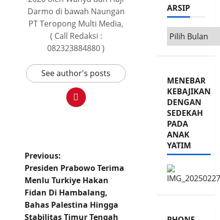
ARSIP
Darmo di bawah Naungan
PT Teropong Multi Media,
Arsip
( Call Redaksi :
082323884880 )
See author's posts
MENEBAR
KEBAJIKAN
DENGAN
SEDEKAH
PADA
ANAK
YATIM
P
Previous:
Presiden Prabowo Terima
o
Menlu Turkiye Hakan
Fidan Di Hambalang,
s
Bahas Palestina Hingga
Stabilitas Timur Tengah
PHONE