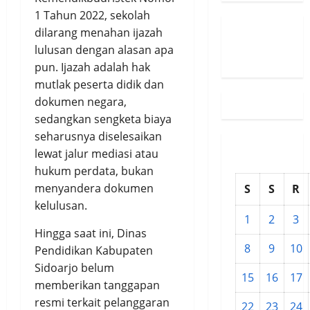
1 Tahun 2022, sekolah
dilarang menahan ijazah
Susunan
lulusan dengan alasan apa
Redaksi
pun. Ijazah adalah hak
mutlak peserta didik dan
dokumen negara,
sedangkan sengketa biaya
seharusnya diselesaikan
lewat jalur mediasi atau
hukum perdata, bukan
menyandera dokumen
S
S
R
kelulusan.
1
2
3
Hingga saat ini, Dinas
8
9
10
Pendidikan Kabupaten
Sidoarjo belum
15
16
17
memberikan tanggapan
resmi terkait pelanggaran
22
23
24