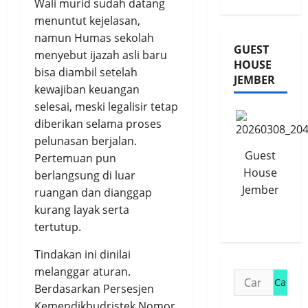
Wali murid sudah datang
menuntut kejelasan,
namun Humas sekolah
GUEST
menyebut ijazah asli baru
HOUSE
bisa diambil setelah
JEMBER
kewajiban keuangan
selesai, meski legalisir tetap
diberikan selama proses
pelunasan berjalan.
Guest
Pertemuan pun
House
berlangsung di luar
Jember
ruangan dan dianggap
kurang layak serta
tertutup.
Tindakan ini dinilai
melanggar aturan.
Cari
Berdasarkan Persesjen
untuk:
Kemendikbudristek Nomor