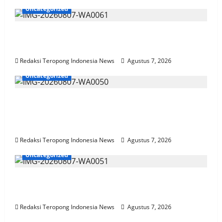
Uncategorized
Penggantian Kapolri “Dihembus Oleh
Pihak Pihak Terganggu Kenyamanannya”
Redaksi Teropong Indonesia News
Agustus 7, 2026
Uncategorized
Pantau Budidaya Lele di Genengwaru,
Bhabinkamtibmas Pastikan Pertumbuhan
Ikan Berjalan Baik
Redaksi Teropong Indonesia News
Agustus 7, 2026
Uncategorized
Polres Jombang Perkuat Kolaborasi Hadapi
Kekeringan dan Karhutla
Redaksi Teropong Indonesia News
Agustus 7, 2026