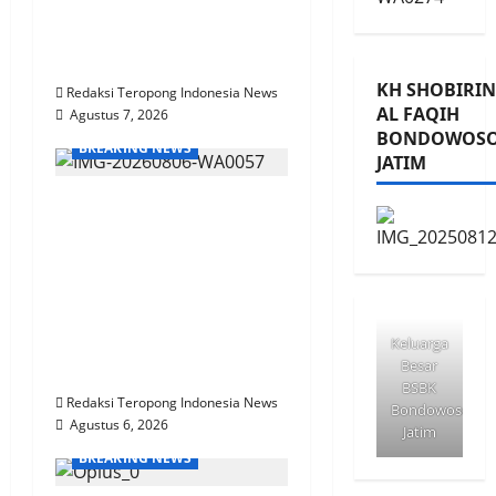
SE sebagai Direktur
PDAM Tirta Sako
Batuah
KH SHOBIRIN
Redaksi Teropong Indonesia News
AL FAQIH
Agustus 7, 2026
BONDOWOS
BREAKING NEWS
JATIM
Bhabinkamtibmas
Polsek Nongkojajar
Dampingi Warga
Pantau Tanaman
Tomat Dukung
Program Ketahanan
Keluarga
Besar
Pangan Nasional
BSBK
Redaksi Teropong Indonesia News
Bondowoso
Agustus 6, 2026
Jatim
BREAKING NEWS