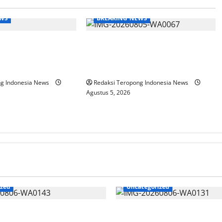
EWS
BREAKING NEWS
as, Gaji Pensiunan
Polri Perkuat Kapasitas Personel
k Wajar, BTPN Diduga
Hadapi Modus Love Scamming
h Kecewa
yang Kian Kompleks
ng Indonesia News
Redaksi Teropong Indonesia News
Agustus 5, 2026
ized
Uncategorized
r Rebranding Dukcapil
Polres Pasuruan Mutasi Tiga