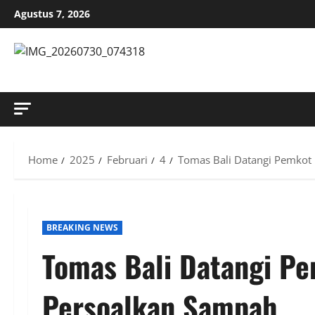
Skip
Agustus 7, 2026
to
content
MENYINGKAP TABIR, MENGUNGKAP FAKTA, AKTUAL DAN
Home
2025
Februari
4
Tomas Bali Datangi Pemkot
BREAKING NEWS
Tomas Bali Datangi P
Persoalkan Sampah