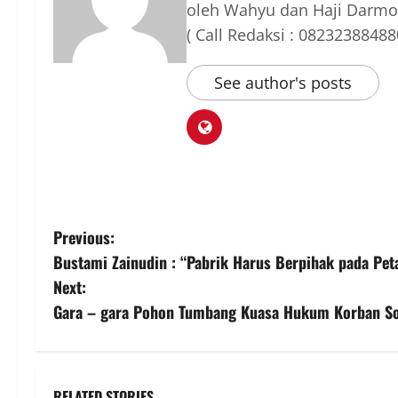
oleh Wahyu dan Haji Darmo
( Call Redaksi : 08232388488
See author's posts
P
Previous:
Bustami Zainudin : “Pabrik Harus Berpihak pada Pe
o
Next:
s
Gara – gara Pohon Tumbang Kuasa Hukum Korban S
t
n
RELATED STORIES