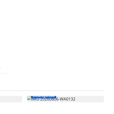
Uncategorized
 Penyidik
Polres Gresik Amankan Dua Tersangka