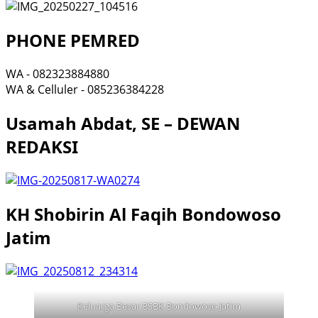
PHONE PEMRED
WA - 082323884880
WA & Celluler - 085236384228
Usamah Abdat, SE – DEWAN
REDAKSI
KH Shobirin Al Faqih Bondowoso
Jatim
Keluarga Besar BSBK Bondowoso Jatim