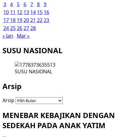
3
4
5
6
7
8
9
10
11
12
13
14
15
16
17
18
19
20
21
22
23
24
25
26
27
28
« Jan
Mar »
SUSU NASIONAL
SUSU NASIONAL
Arsip
Arsip
MENEBAR KEBAJIKAN DENGAN
SEDEKAH PADA ANAK YATIM