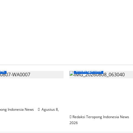
IAL
Uncategorized
atan Momentum Jumat
Tak Mau Hak Adat Diab
DPD NasDem Way Kanan
Aliansi Keta Malancar 
 Layanan Cukur Gratis
Kepastian Hukum di PL
Simarboru
pong Indonesia News
Agustus 8,
Redaksi Teropong Indonesia News
2026