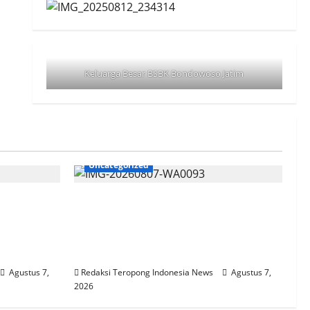
Keluarga Besar BSBK Bondowoso Jatim
Uncategorized
aikan
Aksi Sosial Sambut HUT RI ke-81,
Desak
Satlantas Polres Way Kanan
TA
Bagikan Bendera Merah Putih
Gratis ke Pengendara
Agustus 7,
Redaksi Teropong Indonesia News
Agustus 7,
2026