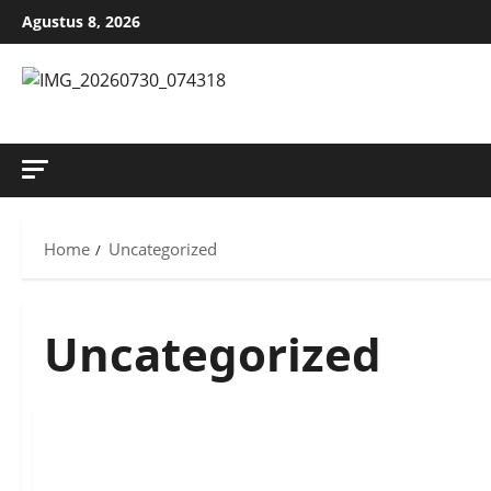
Skip
Agustus 8, 2026
to
content
MENYINGKAP TABIR, MENGUNGKAP FAKTA, AKTUAL DAN
Home
Uncategorized
Uncategorized