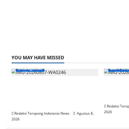
YOU MAY HAVE MISSED
Uncategorized
BAKTI SOS
Kuasa Hukum Bupati Sarolangun
Pemanfa
ERICK ABDULLAH. SA.g, dikuliti
Berkah, 
oleh Pengacara Senior
Sediakan
YUSKANDAR. SH.
Redaksi Tero
2026
Redaksi Teropong Indonesia News
Agustus 8,
2026