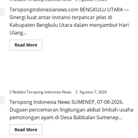
Way
Kanan
Teropongindonesianews.com BENGKULU UTARA —
Bagikan
Sinergi kuat antar-instansi terpancar jelas di
Bendera
Merah
Kabupaten Bengkulu Utara dalam menyambut Hari
Putih
Gratis
Ulang...
ke
Pengendara
Read
Read More
more
about
Sinergi
TNI-
Polri
Diduga Cemari Lahan Tembakau, Pemilik Mukti
dan
Pemkab
Meat Akui Penampungan Limbah Bocor, DLH
Bengkulu
Utara
Sumenep Akan Cek Perizinan
Padati
Alun-
Redaksi Teropong Indonesia News
Agustus 7, 2026
Alun
Rajo
Teropong Indonesia News SUMENEP, 07-08-2026.
Malin
Dugaan pencemaran lingkungan akibat limbah usaha
Paduko,
Gelar
pemotongan ayam di Desa Babbalan Sumenep...
Apel
dan
Lomba
Read
Read More
HUT
more
RI
about