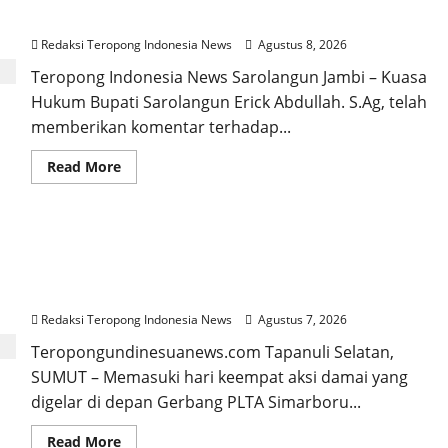
YUSKANDAR. SH.
Redaksi Teropong Indonesia News
Agustus 8, 2026
Teropong Indonesia News Sarolangun Jambi – Kuasa
Hukum Bupati Sarolangun Erick Abdullah. S.Ag, telah
memberikan komentar terhadap...
Read
Read More
more
about
Kuasa
Hukum
Bupati
Tak Mau Hak Adat Diabaikan Aliansi Keta
Sarolangun
ERICK
Malancar Desak Kepastian Hukum di PLTA
ABDULLAH.
SA.g,
Simarboru
dikuliti
oleh
Redaksi Teropong Indonesia News
Agustus 7, 2026
Pengacara
Senior
Teropongundinesuanews.com Tapanuli Selatan,
YUSKANDAR.
SUMUT – Memasuki hari keempat aksi damai yang
SH.
digelar di depan Gerbang PLTA Simarboru...
Read
Read More