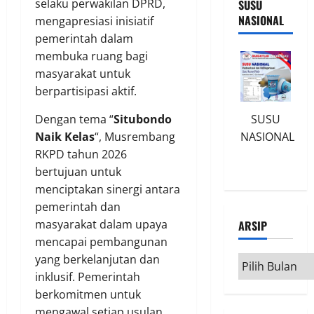
selaku perwakilan DPRD,
SUSU
NASIONAL
mengapresiasi inisiatif
pemerintah dalam
membuka ruang bagi
masyarakat untuk
berpartisipasi aktif.
Dengan tema “
Situbondo
SUSU
Naik Kelas
“, Musrembang
NASIONAL
RKPD tahun 2026
bertujuan untuk
menciptakan sinergi antara
pemerintah dan
masyarakat dalam upaya
ARSIP
mencapai pembangunan
yang berkelanjutan dan
Arsip
inklusif. Pemerintah
berkomitmen untuk
mengawal setiap usulan