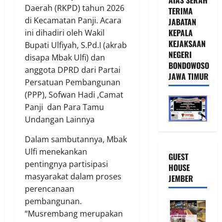
Daerah (RKPD) tahun 2026
TERIMA
di Kecamatan Panji. Acara
JABATAN
KEPALA
ini dihadiri oleh Wakil
KEJAKSAAN
Bupati Ulfiyah, S.Pd.I (akrab
NEGERI
disapa Mbak Ulfi) dan
BONDOWOSO
anggota DPRD dari Partai
JAWA TIMUR
Persatuan Pembangunan
(PPP), Sofwan Hadi ,Camat
Panji dan Para Tamu
Undangan Lainnya
Dalam sambutannya, Mbak
Ulfi menekankan
GUEST
pentingnya partisipasi
HOUSE
masyarakat dalam proses
JEMBER
perencanaan
pembangunan.
“Musrembang merupakan