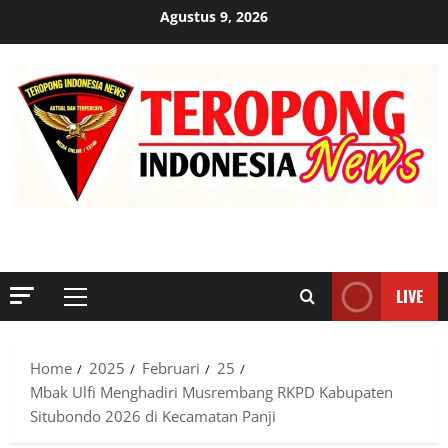
Skip
Agustus 9, 2026
to
content
MENYINGKAP TABIR, MENGUNGKAP FAKTA, AKTUAL DAN
TERPERCAYA
LIVE
Primary
Menu
Home
2025
Februari
25
Mbak Ulfi Menghadiri Musrembang RKPD Kabupaten
Situbondo 2026 di Kecamatan Panji