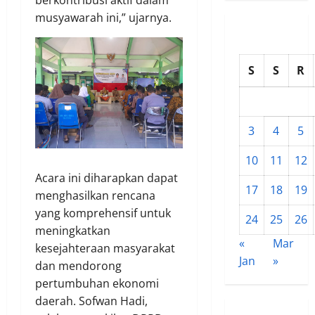
berkontribusi aktif dalam
musyawarah ini,” ujarnya.
S
S
R
3
4
5
10
11
12
Acara ini diharapkan dapat
17
18
19
menghasilkan rencana
yang komprehensif untuk
24
25
26
meningkatkan
«
Mar
kesejahteraan masyarakat
Jan
»
dan mendorong
pertumbuhan ekonomi
daerah. Sofwan Hadi,