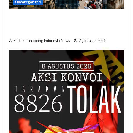
Uncategorized
SOPIR TRUK KELUHKAN TIKET MANUAL PACIRAN–
BAWEAN, DESAK ASDP SEGERA TERAPKAN
PEMESANAN ONLINE
Redaksi Teropong Indonesia News
Agustus 9, 2026