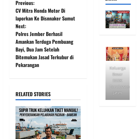
P
Previous:
CV Mitra Honda Motor Di
o
laporkan Ke Disnnaker Sumut
Next:
s
Polres Jember Berhasil
t
Amankan Terduga Pembuang
Bayi, Dua Jam Setelah
n
Ditemukan Jasad Terkubur di
Pekarangan
a
Keluarga
Besar
v
BSBK
Bondowoso
i
Jatim
RELATED STORIES
g
a
t