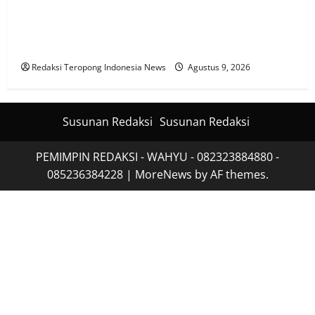
Aksi “8 8 2 6” Gelar Konvoi Keliling Kota, Aliansi
Masyarakat Tarakan Desak Perda Larang Penyebaran
LGBT
Redaksi Teropong Indonesia News
Agustus 9, 2026
Susunan Redaksi
Susunan Redaksi
PEMIMPIN REDAKSI - WAHYU - 082323884880 -
085236384228
|
MoreNews
by AF themes.