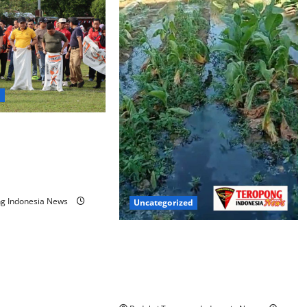
d
olri dan Pemkab
a Padati Alun-Alun
uko, Gelar Apel dan
ke-81
ng Indonesia News
Uncategorized
Diduga Cemari Lahan Tembakau,
Pemilik Mukti Meat Akui
Penampungan Limbah Bocor, DLH
Sumenep Akan Cek Perizinan