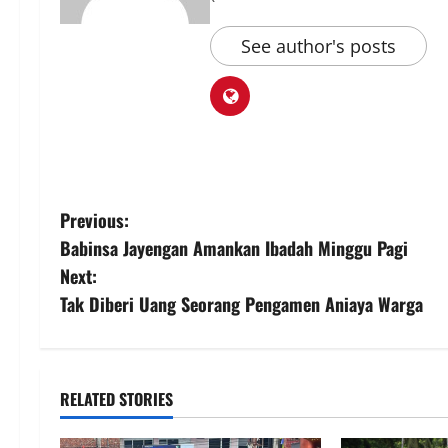
See author's posts
P
Previous:
Babinsa Jayengan Amankan Ibadah Minggu Pagi
o
Next:
s
Tak Diberi Uang Seorang Pengamen Aniaya Warga
t
n
RELATED STORIES
a