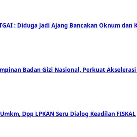
TGAI : Diduga Jadi Ajang Bancakan Oknum dan K
pinan Badan Gizi Nasional, Perkuat Akselerasi
 Umkm, Dpp LPKAN Seru Dialog Keadilan FISKAL