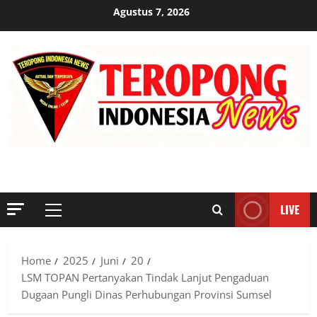
Skip
Agustus 7, 2026
to
content
MENYINGKAP TABIR, MENGUNGKAP FAKTA, AKTUAL DAN
TERPERCAYA
LIVE
Primary
Menu
Home
2025
Juni
20
LSM TOPAN Pertanyakan Tindak Lanjut Pengaduan
Dugaan Pungli Dinas Perhubungan Provinsi Sumsel