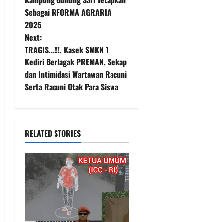
o
Sebagai RFORMA AGRARIA
2025
s
Next:
t
TRAGIS…!!!, Kasek SMKN 1
Kediri Berlagak PREMAN, Sekap
n
dan Intimidasi Wartawan Racuni
Serta Racuni Otak Para Siswa
a
v
i
RELATED STORIES
g
a
t
i