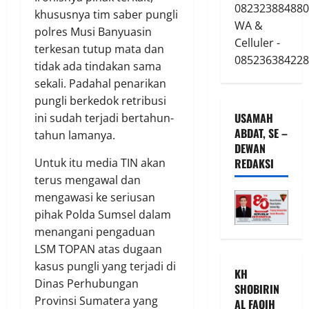
082323884880
khususnya tim saber pungli
WA &
polres Musi Banyuasin
Celluler -
terkesan tutup mata dan
085236384228
tidak ada tindakan sama
sekali. Padahal penarikan
pungli berkedok retribusi
USAMAH
ini sudah terjadi bertahun-
ABDAT, SE –
tahun lamanya.
DEWAN
REDAKSI
Untuk itu media TIN akan
terus mengawal dan
mengawasi ke seriusan
pihak Polda Sumsel dalam
menangani pengaduan
LSM TOPAN atas dugaan
kasus pungli yang terjadi di
KH
Dinas Perhubungan
SHOBIRIN
Provinsi Sumatera yang
AL FAQIH