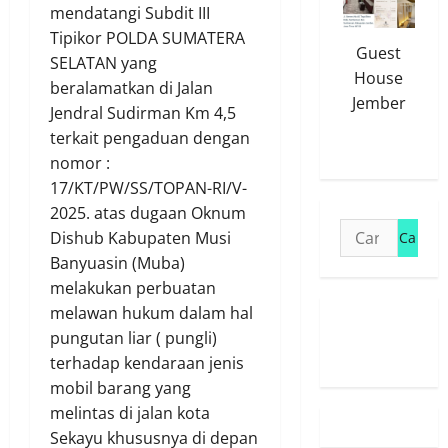
mendatangi Subdit III
Tipikor POLDA SUMATERA
Guest
SELATAN yang
House
beralamatkan di Jalan
Jember
Jendral Sudirman Km 4,5
terkait pengaduan dengan
nomor :
17/KT/PW/SS/TOPAN-RI/V-
2025. atas dugaan Oknum
Cari
Dishub Kabupaten Musi
untuk:
Banyuasin (Muba)
melakukan perbuatan
melawan hukum dalam hal
Susunan
pungutan liar ( pungli)
Redaksi
terhadap kendaraan jenis
mobil barang yang
melintas di jalan kota
Sekayu khususnya di depan