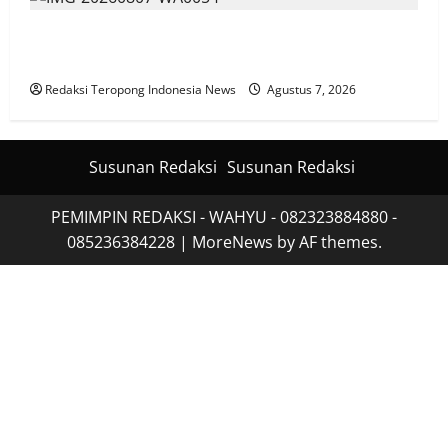
Polres Jember Masifkan Edukasi Berkendara Aman
di Titik Rawan Kecelakaan
Redaksi Teropong Indonesia News
Agustus 7, 2026
Susunan Redaksi
Susunan Redaksi
PEMIMPIN REDAKSI - WAHYU - 082323884880 -
085236384228
|
MoreNews
by AF themes.