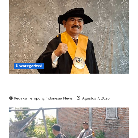
Uncategorized
Penggantian Kapolri “Dihembus Oleh Pihak Pihak
Terganggu Kenyamanannya”
Redaksi Teropong Indonesia News
Agustus 7, 2026