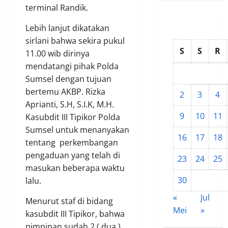
terminal Randik.
Lebih lanjut dikatakan
sirlani bahwa sekira pukul
S
S
R
11.00 wib dirinya
mendatangi pihak Polda
Sumsel dengan tujuan
bertemu AKBP. Rizka
2
3
4
Aprianti, S.H, S.I.K, M.H.
9
10
11
Kasubdit III Tipikor Polda
Sumsel untuk menanyakan
16
17
18
tentang perkembangan
pengaduan yang telah di
23
24
25
masukan beberapa waktu
30
lalu.
«
Jul
Menurut staf di bidang
Mei
»
kasubdit III Tipikor, bahwa
pimpinan sudah 2 ( dua )