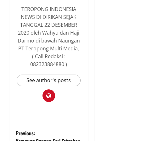
TEROPONG INDONESIA
NEWS DI DIRIKAN SEJAK
TANGGAL 22 DESEMBER
2020 oleh Wahyu dan Haji
Darmo di bawah Naungan
PT Teropong Multi Media,
( Call Redaksi :
082323884880 )
See author's posts
P
Previous:
Kampung Gunung Sari Tetapkan