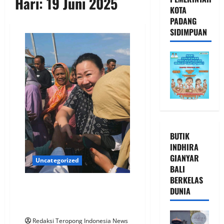
Hari:
19 Juni 2025
KOTA
PADANG
SIDIMPUAN
BUTIK
INDHIRA
GIANYAR
Uncategorized
BALI
BERKELAS
*Anak Muda di NTT melihat Jane
DUNIA
Suryanto Seperti Sosok seorang
Ibu Yang Mengasihi Anaknya*
Redaksi Teropong Indonesia News