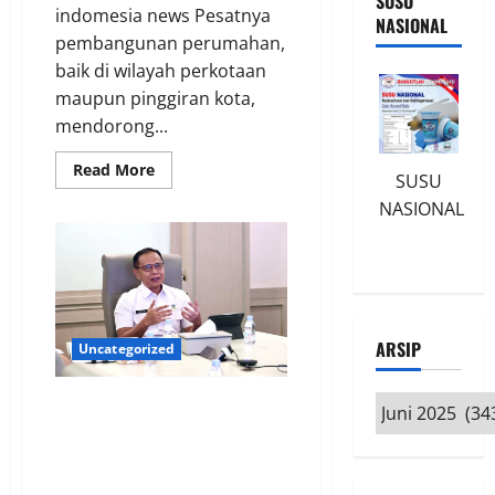
SUSU
indomesia news Pesatnya
NASIONAL
pembangunan perumahan,
baik di wilayah perkotaan
maupun pinggiran kota,
mendorong...
Read
Read More
SUSU
more
about
NASIONAL
Masyarakat
Dapat
Mengubah
SHGB
Menjadi
SHM,
Cek
Persyaratan
dan
ARSIP
Uncategorized
Prosedurnya
di
Aplikasi
Sentuh
Tingkatkan Akuntabilitas
Arsip
Tanahku
Kinerja, Sekjen Kementerian
ATR/BPN Targetkan SAKIP
Capai Predikat A