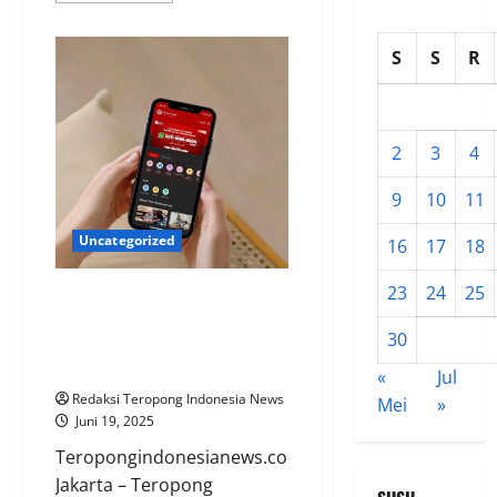
about
Pemerintah
Serahkan
S
S
R
1.120
Sertipikat
Tanah
untuk
Transmigran
di
2
3
4
Sukabumi,
Wamen
Ossy:
9
10
11
Ini
Pengakuan
Negara
Uncategorized
16
17
18
23
24
25
Masyarakat Dapat Mengubah
SHGB Menjadi SHM, Cek
30
Persyaratan dan Prosedurnya di
Aplikasi Sentuh Tanahku
«
Jul
Redaksi Teropong Indonesia News
Mei
»
Juni 19, 2025
Teropongindonesianews.com
Jakarta – Teropong