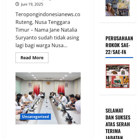
Juni 19, 2025
Teropongindonesianews.com
Ruteng, Nusa Tenggara
Timur – Nama Jane Natalia
Suryanto sudah tidak asing
PERUSAHAAN
ROKOK SAE-
lagi bagi warga Nusa...
22/SAE-FA
Read
Read More
more
about
*Anak
Muda
di
NTT
melihat
Jane
Suryanto
Seperti
Sosok
seorang
SELAMAT
Ibu
DAN SUKSES
Uncategorized
Yang
Mengasihi
ATAS SERAH
Anaknya*
TERIMA
Rapermen Renstra 2025-2029
JABATAN