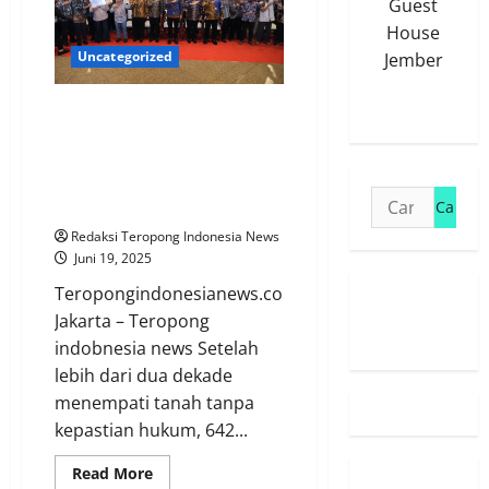
Rampung
Guest
Juli,
Sekjen
House
Kementerian
Uncategorized
Jember
ATR/BPN
Minta
Jajaran
Kerja
Pemerintah Serahkan 1.120
Kolaboratif
Sertipikat Tanah untuk
Transmigran di Sukabumi,
Wamen Ossy: Ini Pengakuan
Cari
Negara
untuk:
Redaksi Teropong Indonesia News
Juni 19, 2025
Teropongindonesianews.com
Susunan
Jakarta – Teropong
Redaksi
indobnesia news Setelah
lebih dari dua dekade
menempati tanah tanpa
kepastian hukum, 642...
Read
Read More
more