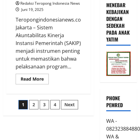
Redaksi Teropong Indonesia News
MENEBAR
Juni 19, 2025
KEBAJIKAN
DENGAN
Teropongindonesianews.com
SEDEKAH
Jakarta – Sistem
PADA ANAK
Akuntabilitas Kinerja
YATIM
Instansi Pemerintah (SAKIP)
menjadi instrumen penting
untuk memastikan bahwa
pelaksanaan program...
Read
Read More
more
about
Tingkatkan
Akuntabilitas
PHONE
Kinerja,
Paginasi
PEMRED
1
2
3
4
Next
Sekjen
Kementerian
ATR/BPN
pos
Targetkan
WA -
SAKIP
Capai
082323884880
Predikat
A
WA &