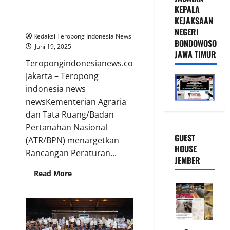
Ditargetkan Rampung Juli,
KEPALA
Sekjen Kementerian ATR/BPN
KEJAKSAAN
Minta Jajaran Kerja Kolaboratif
NEGERI
Redaksi Teropong Indonesia News
BONDOWOSO
Juni 19, 2025
JAWA TIMUR
Teropongindonesianews.com
Jakarta – Teropong
indonesia news
newsKementerian Agraria
dan Tata Ruang/Badan
Pertanahan Nasional
GUEST
(ATR/BPN) menargetkan
HOUSE
Rancangan Peraturan...
JEMBER
Read
Read More
more
about
Rapermen
Renstra
2025-
2029
Ditargetkan