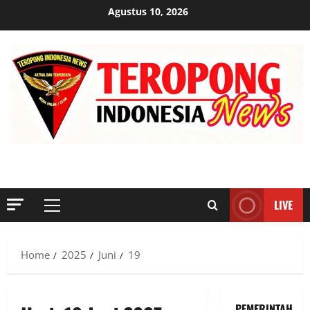
Skip
Agustus 10, 2026
to
content
MENYINGKAP TABIR, MENGUNGKAP FAKTA, AKTUAL DAN
TERPERCAYA
LIVE
Primary
Menu
Home
2025
Juni
19
PEMERINTAH