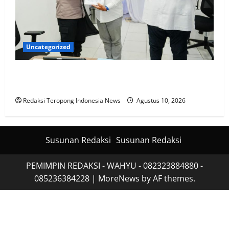
Uncategorized
KBPBI Apresiasi Komitmen Kapolri Kawal Aspirasi
dalam Pembahasan RUU Ketenagakerjaan
Redaksi Teropong Indonesia News
Agustus 10, 2026
Susunan Redaksi
Susunan Redaksi
PEMIMPIN REDAKSI - WAHYU - 082323884880 -
085236384228
|
MoreNews
by AF themes.