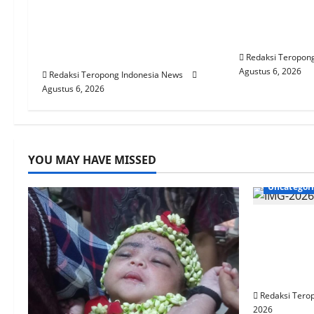
Dukcapil Tingkatan Kualitas
Penyidik Po
g
Layanan Adminduk Gratis
Efektivitas
Dan Cepat Hingga Tingkat
Proses Peny
a
Desa
Redaksi Teropon
t
Agustus 6, 2026
Redaksi Teropong Indonesia News
Agustus 6, 2026
i
o
n
YOU MAY HAVE MISSED
Uncategor
Jember G
Dukcapil 
Layanan 
Cepat Hi
Redaksi Tero
2026