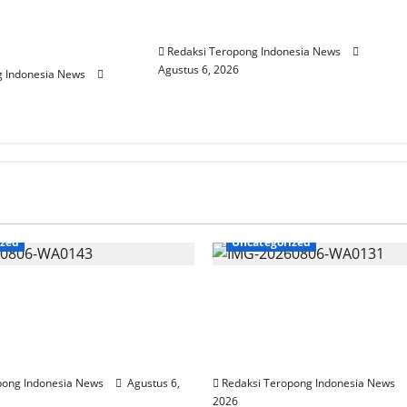
lsek Beji Demi
Tersangka Edarkan Sabu
 dan Kelancaran
Jaringan Bangkalan
idikan
Redaksi Teropong Indonesia News
Agustus 6, 2026
g Indonesia News
ized
Uncategorized
elar Rebranding
Polres Pasuruan Mutasi
Tingkatan Kualitas
Penyidik Polsek Beji De
Adminduk Gratis Dan
Efektivitas dan Kelanca
ngga Tingkat Desa
Proses Penyidikan
pong Indonesia News
Agustus 6,
Redaksi Teropong Indonesia News
2026