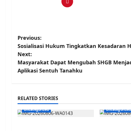
P
Previous:
Sosialisasi Hukum Tingkatkan Kesadaran
o
Next:
s
Masyarakat Dapat Mengubah SHGB Menjadi
Aplikasi Sentuh Tanahku
t
n
a
RELATED STORIES
v
Uncategorized
Uncategorize
i
Jember Gelar Rebranding
Polres Pasu