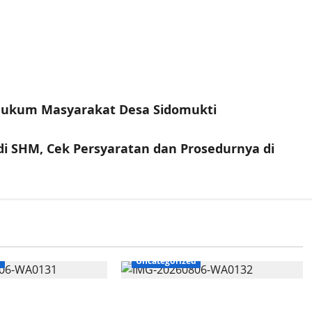
 Hukum Masyarakat Desa Sidomukti
 SHM, Cek Persyaratan dan Prosedurnya di
d
Uncategorized
ruan Mutasi Tiga
Polres Gresik Amankan Dua