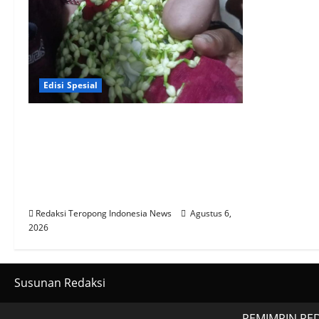
Edisi Spesial
Penuh Doa & Kebersamaan,
Acara Potong Rambut Cucu Rudi
Koordinator Media TIN Wilayah
Madura Dihadiri KH. Abdul
Wahab & Tokoh Lainnya
Redaksi Teropong Indonesia News
Agustus 6,
2026
Susunan Redaksi
PEMIMPIN RED