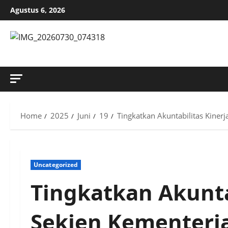
Skip
Agustus 6, 2026
to
content
MENYINGKAP TABIR, MENGUNGKAP FAKTA, AKTUAL DAN
Home
2025
Juni
19
Tingkatkan Akuntabilitas Kiner
Uncategorized
Tingkatkan Akuntab
Sekjen Kementeri