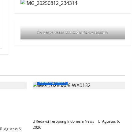
Keluarga Besar BSBK Bondowoso Jatim
Uncategorized
 Tiga
Polres Gresik Amankan Dua
mi
Tersangka Edarkan Sabu
ran
Jaringan Bangkalan
Redaksi Teropong Indonesia News
Agustus 6,
2026
Agustus 6,