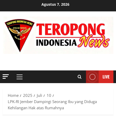
Skip
Agustus 7, 2026
to
content
MENYINGKAP TABIR, MENGUNGKAP FAKTA, AKTUAL DAN
TERPERCAYA
LIVE
Primary
Menu
Home
2025
Juli
10
LPK-RI Jember Dampingi Seorang Ibu yang Diduga
Kehilangan Hak atas Rumahnya