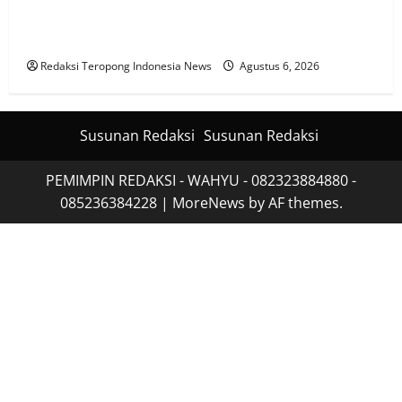
Polres Pasuruan Mutasi Tiga Penyidik Polsek Beji
Demi Efektivitas dan Kelancaran Proses Penyidikan
Redaksi Teropong Indonesia News
Agustus 6, 2026
Susunan Redaksi
Susunan Redaksi
PEMIMPIN REDAKSI - WAHYU - 082323884880 -
085236384228
|
MoreNews
by AF themes.