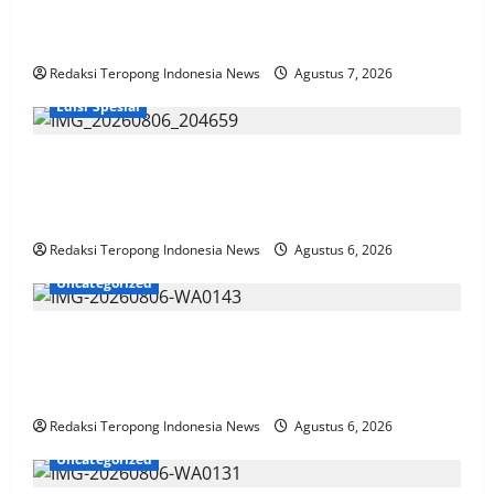
RI, HURMIN harus Batalkan SK MULYADI. SE sebagai
Direktur PDAM Tirta Sako Batuah
Redaksi Teropong Indonesia News
Agustus 7, 2026
Edisi Spesial
Penuh Doa & Kebersamaan, Acara Potong Rambut
Cucu Rudi Koordinator Media TIN Wilayah Madura
Dihadiri KH. Abdul Wahab & Tokoh Lainnya
Redaksi Teropong Indonesia News
Agustus 6, 2026
Uncategorized
Jember Gelar Rebranding Dukcapil Tingkatan
Kualitas Layanan Adminduk Gratis Dan Cepat Hingga
Tingkat Desa
Redaksi Teropong Indonesia News
Agustus 6, 2026
Uncategorized