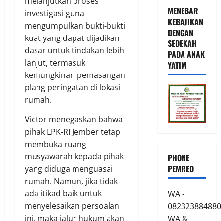
melanjutkan proses
MENEBAR
investigasi guna
KEBAJIKAN
mengumpulkan bukti-bukti
DENGAN
kuat yang dapat dijadikan
SEDEKAH
dasar untuk tindakan lebih
PADA ANAK
lanjut, termasuk
YATIM
kemungkinan pemasangan
plang peringatan di lokasi
rumah.
Victor menegaskan bahwa
pihak LPK-RI Jember tetap
membuka ruang
musyawarah kepada pihak
PHONE
PEMRED
yang diduga menguasai
rumah. Namun, jika tidak
ada itikad baik untuk
WA -
menyelesaikan persoalan
082323884880
ini, maka jalur hukum akan
WA &