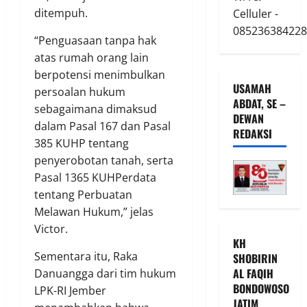
ditempuh.
Celluler -
085236384228
“Penguasaan tanpa hak
atas rumah orang lain
berpotensi menimbulkan
USAMAH
persoalan hukum
ABDAT, SE –
sebagaimana dimaksud
DEWAN
dalam Pasal 167 dan Pasal
REDAKSI
385 KUHP tentang
penyerobotan tanah, serta
Pasal 1365 KUHPerdata
tentang Perbuatan
Melawan Hukum,” jelas
Victor.
KH
Sementara itu, Raka
SHOBIRIN
AL FAQIH
Danuangga dari tim hukum
BONDOWOSO
LPK-RI Jember
JATIM