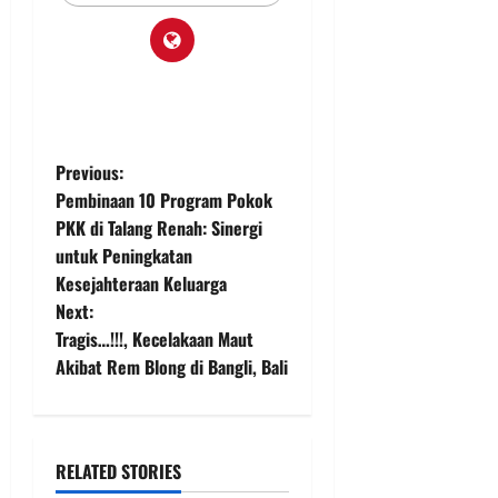
P
Previous:
Pembinaan 10 Program Pokok
o
PKK di Talang Renah: Sinergi
untuk Peningkatan
s
Kesejahteraan Keluarga
t
Next:
Tragis…!!!, Kecelakaan Maut
n
Akibat Rem Blong di Bangli, Bali
a
v
RELATED STORIES