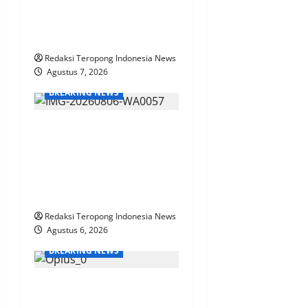
MULYADI. SE sebagai
Direktur PDAM Tirta Sako
Batuah
Redaksi Teropong Indonesia News
Agustus 7, 2026
BREAKING NEWS
Bhabinkamtibmas Polsek
Nongkojajar Dampingi
Warga Pantau Tanaman
Tomat Dukung Program
Ketahanan Pangan Nasional
Redaksi Teropong Indonesia News
Agustus 6, 2026
BREAKING NEWS
KPN Sudah Lunas, Gaji
Pensiunan Dipotong Tidak