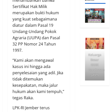
menambahkan bahwa
Sertifikat Hak Milik
merupakan bukti hukum
yang kuat sebagaimana
diatur dalam Pasal 19
Undang-Undang Pokok
Agraria (UUPA) dan Pasal
32 PP Nomor 24 Tahun
1997.
Keluarga
Besar
“Kami akan mengawal
BSBK
kasus ini hingga ada
Bondowoso
penyelesaian yang adil. Jika
Jatim
tidak ditemukan
kesepakatan, maka jalur
hukum akan kami tempuh,”
tegas Raka.
LPK-RI Jember terus