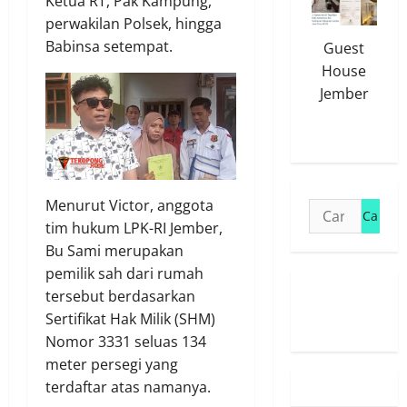
Ketua RT, Pak Kampung,
perwakilan Polsek, hingga
Babinsa setempat.
Guest
House
Jember
Menurut Victor, anggota
Cari
tim hukum LPK-RI Jember,
untuk:
Bu Sami merupakan
pemilik sah dari rumah
tersebut berdasarkan
Susunan
Sertifikat Hak Milik (SHM)
Redaksi
Nomor 3331 seluas 134
meter persegi yang
terdaftar atas namanya.