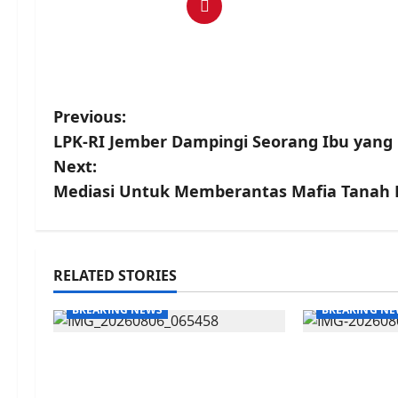
P
Previous:
LPK-RI Jember Dampingi Seorang Ibu yang
o
Next:
s
Mediasi Untuk Memberantas Mafia Tanah 
t
n
RELATED STORIES
a
BREAKING NEWS
BREAKING N
v
Gaji Pensiunan Terpotong
Perkuat Si
i
Drastis, Sistem Tutup Tanpa
Peradin Sid