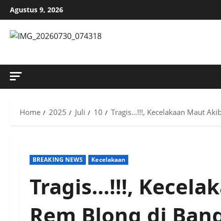
Skip
Agustus 9, 2026
to
content
MENYINGKAP TABIR, MENGUNGKAP FAKTA, AKTUAL DAN
Home
2025
Juli
10
Tragis…!!!, Kecelakaan Maut Akib
BREAKING NEWS
Kecelakaan
Tragis…!!!, Kecel
Rem Blong di Bangl