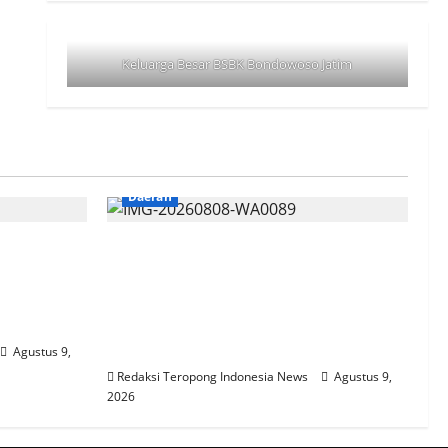
Keluarga Besar BSBK Bondowoso Jatim
Daerah
voi
Sidang Praperadilan PT San Xiong
asyarakat
Memasuki Tahap Pemanggilan
arang
Saksi Ahli Termohon, Puluhan
Buruh Unjuk Rasa Usai
Persidangan*
Agustus 9,
Redaksi Teropong Indonesia News
Agustus 9,
2026