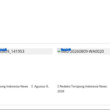
ized
AKSI
UK KELUHKAN TIKET
Aksi “8 8 2 6” Gelar Kon
PACIRAN–BAWEAN,
Keliling Kota, Aliansi M
DP SEGERA TERAPKAN
Tarakan Desak Perda L
AN ONLINE
Penyebaran LGBT
pong Indonesia News
Agustus 9,
Redaksi Teropong Indonesia News
2026