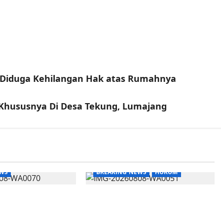
 Diduga Kehilangan Hak atas Rumahnya
Khususnya Di Desa Tekung, Lumajang
EWS
BREAKING NEWS
HUKUM
nergi Hukum, BPC
ICC-RI Tegaskan Punya
oarjo Peradin
Kedudukan Hukum Sah