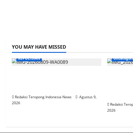
YOU MAY HAVE MISSED
KEPOLISIAN
Uncategor
Bhabinkamtibmas Blarang Rutin
SOPIR TR
Monitoring Tanaman Kubis Agar
MANUAL 
Tumbuh Sesuai Harapan
DESAK AS
PEMESAN
Redaksi Teropong Indonesia News
Agustus 9,
2026
Redaksi Tero
2026