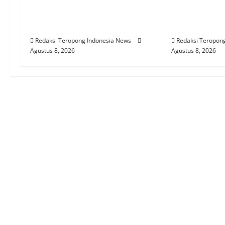
Kabar, Pak Alwi Merasa
Sidoarjo Per
g
Dipermainkan Pasca Alih
Jalin Kemit
Kelola BTPN ke SMBC
Dengan DP
a
Redaksi Teropong Indonesia News
Redaksi Teropon
t
Agustus 8, 2026
Agustus 8, 2026
i
o
n