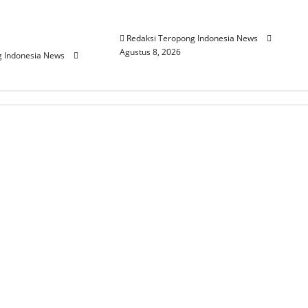
adin Sidoarjo
Awasi Pengangkatan Dirut
raan Strategis
Tirta Sako Batuah
RD
Redaksi Teropong Indonesia News
Agustus 8, 2026
g Indonesia News