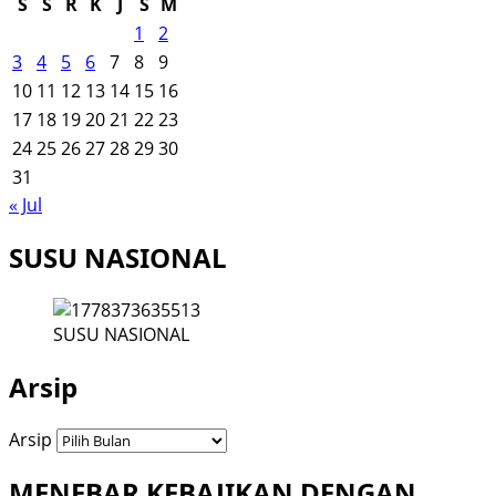
S
S
R
K
J
S
M
1
2
3
4
5
6
7
8
9
10
11
12
13
14
15
16
17
18
19
20
21
22
23
24
25
26
27
28
29
30
31
« Jul
SUSU NASIONAL
SUSU NASIONAL
Arsip
Arsip
MENEBAR KEBAJIKAN DENGAN