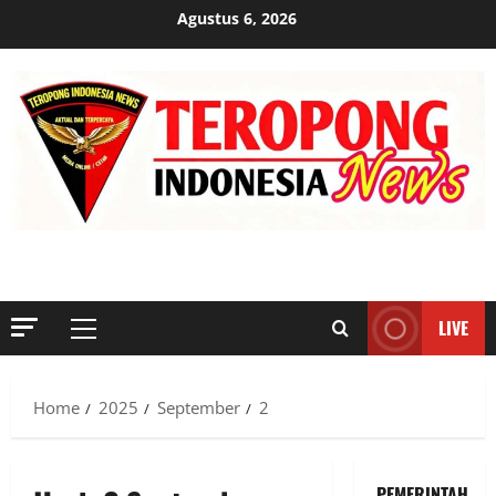
Skip
Agustus 6, 2026
to
content
MENYINGKAP TABIR, MENGUNGKAP FAKTA, AKTUAL DAN
TERPERCAYA
LIVE
Primary
Menu
Home
2025
September
2
PEMERINTAH