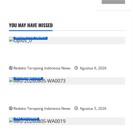
YOU MAY HAVE MISSED
BREAKING NEWS
KPN Sudah Lunas, Gaji Pensiunan Dipotong Tidak
Wajar, BTPN Diduga Lalai, Nasabah Kecewa
Redaksi Teropong Indonesia News
Agustus 6, 2026
Uncategorized
Satlantas Polres Jember Menyapa Masyarakat
Jember
Redaksi Teropong Indonesia News
Agustus 5, 2026
KEPOLISIAN
Bhabinkamtibmas Polsek Rembang Pantau Lahan