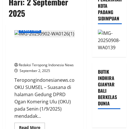
Hari:
2 September
KOTA
2025
PADANG
SIDIMPUAN
BREAKING NEWS
PERISTIWA
Aksi Ricuh Kasat Reskrim
Pimpin anggota Resmob Turun
Bubarkan Aksi
Redaksi Teropong Indonesia News
September 2, 2025
BUTIK
INDHIRA
Teropongindonesianews.com
GIANYAR
OKU SUMSEL – Suasana di
BALI
halaman Gedung DPRD
BERKELAS
Ogan Komering Ulu (OKU)
DUNIA
pada Senin (1/9/2025)
mendadak...
Read
Read More