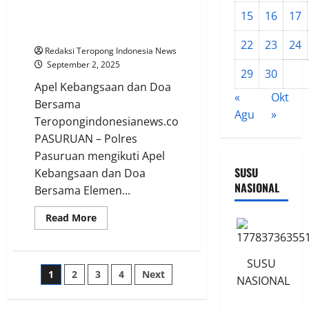
Kapolres Pasuruan : “Keamanan
Balik
Kerusuhan
15
16
17
adalah Tanggung Jawab Kita
Gedung
DPRD
Bersama”
Kabupaten
22
23
24
Blitar
Redaksi Teropong Indonesia News
September 2, 2025
29
30
Apel Kebangsaan dan Doa
«
Okt
Bersama
Agu
»
Teropongindonesianews.com
PASURUAN – Polres
Pasuruan mengikuti Apel
SUSU
Kebangsaan dan Doa
NASIONAL
Bersama Elemen...
Read
Read More
more
about
Kapolres
Pasuruan
SUSU
:
Paginasi
1
2
3
4
Next
“Keamanan
NASIONAL
adalah
Tanggung
pos
Jawab