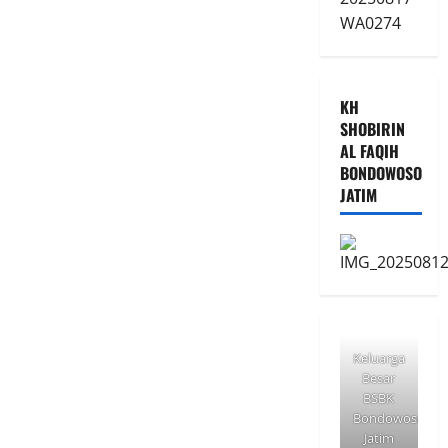
KH
SHOBIRIN
AL FAQIH
BONDOWOSO
JATIM
Keluarga
Besar
BSBK
Bondowoso
Jatim