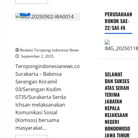
more
about
Aksi
TNI
PERUSAHAAN
Ricuh
Kasat
ROKOK SAE-
Reskrim
22/SAE-FA
Serda Ichsan, Komsos Salah
Pimpin
anggota
Satu Media Babinsa Mengenal
Resmob
Turun
Lebih Dekat Dengan Warganya
Bubarkan
Aksi
Redaksi Teropong Indonesia News
September 2, 2025
Teropongindonesianews.com
Surakarta – Babinsa
SELAMAT
DAN SUKSES
Serengan Koramil
ATAS SERAH
03/Serengan Kodim
TERIMA
0735/Surakarta Serda
JABATAN
Ichsan melaksanakan
KEPALA
Komunikasi Sosial
KEJAKSAAN
(Komsos) bersama
NEGERI
masyarakat...
BONDOWOSO
JAWA TIMUR