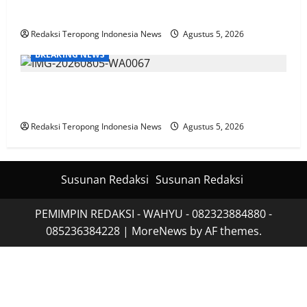
Jagung Warga Dukung Asta Cita Ketahanan Pangan
Redaksi Teropong Indonesia News
Agustus 5, 2026
BREAKING NEWS
Polri Perkuat Kapasitas Personel Hadapi Modus Love
Scamming yang Kian Kompleks
Redaksi Teropong Indonesia News
Agustus 5, 2026
Susunan Redaksi
Susunan Redaksi
PEMIMPIN REDAKSI - WAHYU - 082323884880 -
085236384228
|
MoreNews
by AF themes.