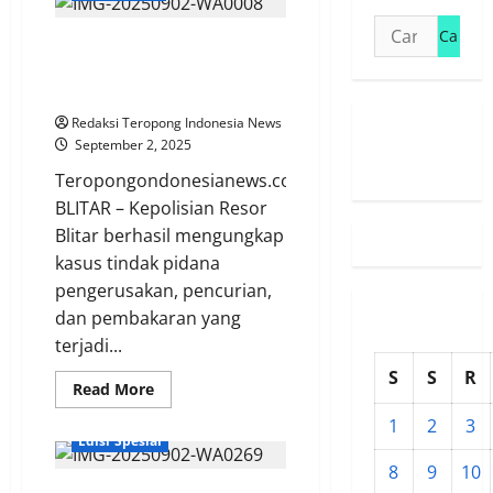
Tempa
Cari
Wajah
Polisi Ungkap Dalang di Balik
Wajah
untuk:
Semangat
Kerusuhan Gedung DPRD
Menjadi
Generasi
Kabupaten Blitar
Penerus
Bangsa
Redaksi Teropong Indonesia News
Susunan
September 2, 2025
Redaksi
Teropongondonesianews.com
BLITAR – Kepolisian Resor
Blitar berhasil mengungkap
kasus tindak pidana
pengerusakan, pencurian,
dan pembakaran yang
terjadi...
S
S
R
Read
Read More
more
BREAKING NEWS
about
1
2
3
Polisi
Edisi Spesial
Ungkap
Dalang
8
9
10
di