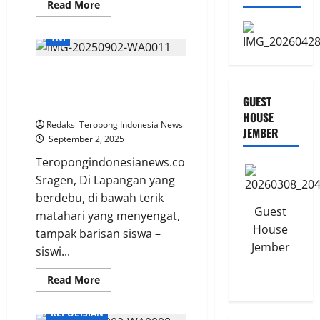
Read
Read More
more
about
Serda
TNI
Ichsan,
Komsos
Salah
Pelda Sarto Tempa Wajah Wajah
Satu
Media
Semangat Menjadi Generasi
Babinsa
GUEST
Mengenal
Penerus Bangsa
Lebih
HOUSE
Dekat
Redaksi Teropong Indonesia News
JEMBER
Dengan
September 2, 2025
Warganya
Teropongindonesianews.com
Sragen, Di Lapangan yang
berdebu, di bawah terik
Guest
matahari yang menyengat,
House
tampak barisan siswa –
Jember
siswi...
Read
Read More
more
about
Pelda
KEPOLISIAN
Sarto