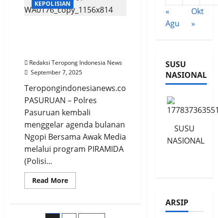
dan
KEPOLISIAN
Sejahtera,
«
Okt
PKS
Agu
»
Manggarai
Perkuat Sinergi dan Etika
Percayakan
Kornelis
Liputan, Polres Pasuruan
Dola
Gelar PIRAMIDA
Sebagai
Ketua
Redaksi Teropong Indonesia News
SUSU
Baru
September 7, 2025
NASIONAL
Teropongindonesianews.com
PASURUAN – Polres
Pasuruan kembali
menggelar agenda bulanan
SUSU
Ngopi Bersama Awak Media
NASIONAL
melalui program PIRAMIDA
(Polisi...
Read
Read More
more
about
Perkuat
ARSIP
Sinergi
dan