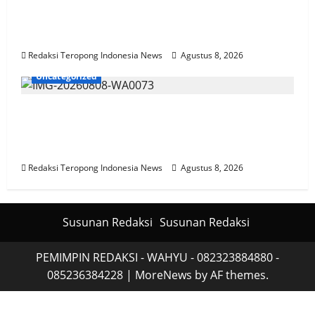
Perkuat Sinergi Hukum, BPC Peradin
Sidoarjo Peradin Sidoarjo Peradin Sidoarjo
Jalin Kemitraan Strategis Dengan DPRD
Redaksi Teropong Indonesia News
Agustus 8, 2026
Uncategorized
Tanaman Tomat di Pungging Tumbuh Baik,
Bhabinkamtibmas Dukung Suksesnya
Ketahanan Pangan Nasional
Redaksi Teropong Indonesia News
Agustus 8, 2026
Susunan Redaksi
Susunan Redaksi
PEMIMPIN REDAKSI - WAHYU - 082323884880 -
085236384228
|
MoreNews
by AF themes.