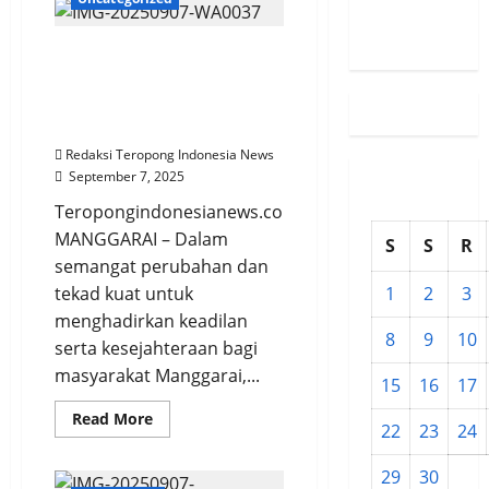
Susunan
Jangkar
Geram,
Redaksi
Bongkar
Wujudkan Keadilan dan
Muat
Material
Sejahtera, PKS Manggarai
di
Jalan
Percayakan Kornelis Dola
Menuju
Sebagai Ketua Baru
Pelabuhan
Jangkar
Redaksi Teropong Indonesia News
Ganggu
Ketenangan
September 7, 2025
dan
Keselamatan
Teropongindonesianews.com
MANGGARAI – Dalam
S
S
R
semangat perubahan dan
1
2
3
tekad kuat untuk
menghadirkan keadilan
8
9
10
serta kesejahteraan bagi
masyarakat Manggarai,...
15
16
17
Read
Read More
22
23
24
more
about
Wujudkan
29
30
Keadilan