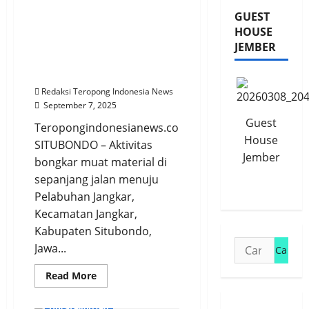
Panti
Bongkar Muat Material di
GUEST
mampu
Hadirkan
Jalan Menuju Pelabuhan
HOUSE
Ribuan
Jangkar Ganggu
Penonton
JEMBER
Ketenangan dan
Keselamatan
Redaksi Teropong Indonesia News
September 7, 2025
Guest
Teropongindonesianews.com
House
SITUBONDO – Aktivitas
Jember
bongkar muat material di
sepanjang jalan menuju
Pelabuhan Jangkar,
Kecamatan Jangkar,
Kabupaten Situbondo,
Cari
Jawa...
untuk:
Read
Read More
more
about
Warga
Uncategorized