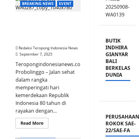
BREAKING NEWS
EVENT
Jalan Sehat Nusantara
Damai Desa Pandean
Berjalan Sukses Dan
Meriah
BUTIK
INDHIRA
Redaksi Teropong Indonesia News
GIANYAR
September 7, 2025
BALI
Teropongindonesianews.com
BERKELAS
Probolinggo – Jalan sehat
DUNIA
dalam rangka
memperingati hari
kemerdekaan Republik
Indonesia 80 tahun di
rayakan dengan...
PERUSAHAA
Read
Read More
ROKOK SAE-
more
22/SAE-FA
about
BREAKING NEWS
Jalan