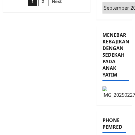
Paginasi
1
2
Next
Etika
Arsip
Liputan,
Polres
pos
Pasuruan
Gelar
PIRAMIDA
MENEBAR
KEBAJIKAN
DENGAN
SEDEKAH
PADA
ANAK
YATIM
PHONE
PEMRED