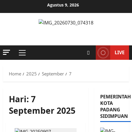
Skip
Agustus 9, 2026
to
content
MENYINGKAP TABIR, MENGUNGKAP FAKTA, AKTUAL DAN
TERPERCAYA
LIVE
Primary
Menu
Home
2025
September
7
Hari:
7
PEMERINTAH
KOTA
September 2025
PADANG
SIDIMPUAN