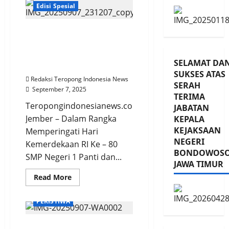
Sehat
Edisi Spesial
Nusantara
Damai
Desa
Pandean
Luar Biasa…!!!, Pawai
Berjalan
Budaya Kecamatan Panti
Sukses
Dan
mampu Hadirkan Ribuan
Meriah
SELAMAT DA
Penonton
SUKSES ATAS
Redaksi Teropong Indonesia News
SERAH
September 7, 2025
TERIMA
Teropongindonesianews.com
JABATAN
Jember – Dalam Rangka
KEPALA
KEJAKSAAN
Memperingati Hari
NEGERI
Kemerdekaan RI Ke – 80
BONDOWOS
SMP Negeri 1 Panti dan...
JAWA TIMUR
Read
Read More
more
about
Luar
PERISTIWA
Biasa…!!!,
Pawai
Budaya
Warga Jangkar Geram,
Kecamatan