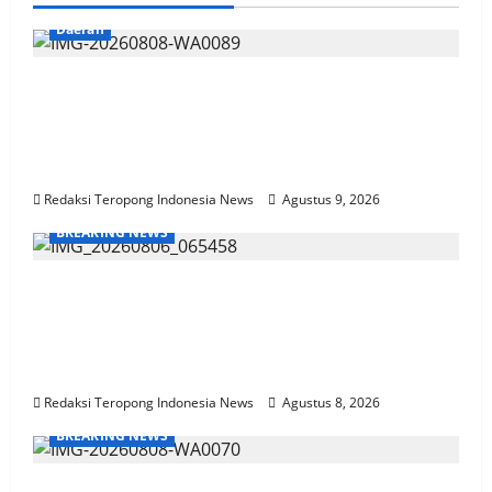
Daerah
Sidang Praperadilan PT San Xiong
Memasuki Tahap Pemanggilan Saksi Ahli
Termohon, Puluhan Buruh Unjuk Rasa
Usai Persidangan*
Redaksi Teropong Indonesia News
Agustus 9, 2026
BREAKING NEWS
Gaji Pensiunan Terpotong Drastis, Sistem
Tutup Tanpa Kabar, Pak Alwi Merasa
Dipermainkan Pasca Alih Kelola BTPN ke
SMBC
Redaksi Teropong Indonesia News
Agustus 8, 2026
BREAKING NEWS