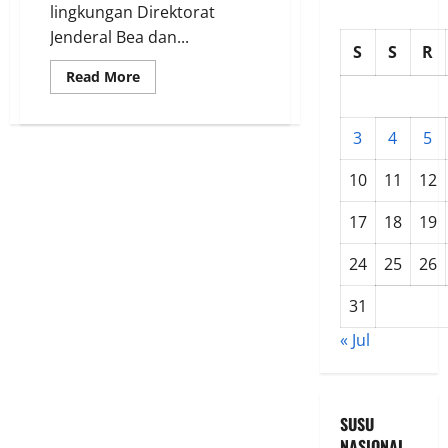
lingkungan Direktorat
Jenderal Bea dan...
S
S
R
Read
Read More
more
about
Gus
Lilur:
3
4
5
Penindakan
Korupsi
di
10
11
12
Bea
Cukai
Jangan
17
18
19
Sampai
Mematikan
Nasib
24
25
26
Petani
dan
Buruh
31
Rokok
Kecil
« Jul
SUSU
NASIONAL