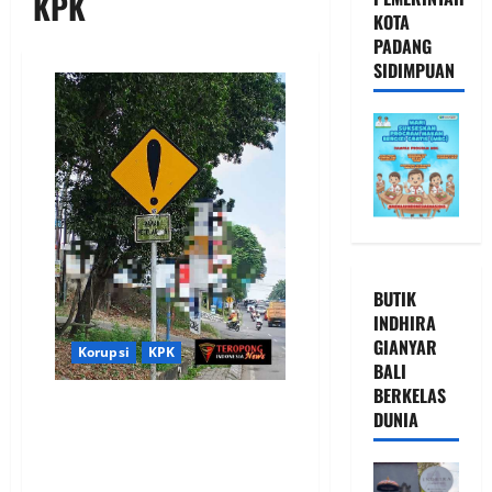
KPK
KOTA
PADANG
SIDIMPUAN
BUTIK
INDHIRA
GIANYAR
Korupsi
KPK
BALI
BERKELAS
Dugaan Korupsi Rambu Tidak
DUNIA
Bersuar Senilai Rp766 Juta
Semakin Menghilang, Mantan
Kadishub Muba Tetap Bungkam