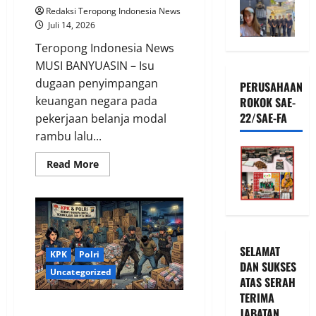
Redaksi Teropong Indonesia News
Juli 14, 2026
Teropong Indonesia News
MUSI BANYUASIN – Isu
dugaan penyimpangan
PERUSAHAAN
keuangan negara pada
ROKOK SAE-
22/SAE-FA
pekerjaan belanja modal
rambu lalu...
Read
Read More
more
about
Dugaan
Korupsi
Rambu
Tidak
Bersuar
Senilai
SELAMAT
Rp766
KPK
Polri
Juta
DAN SUKSES
Semakin
Uncategorized
ATAS SERAH
Menghilang,
Mantan
TERIMA
Kadishub
Sinergi KPK dan Polri Gempur
JABATAN
Muba