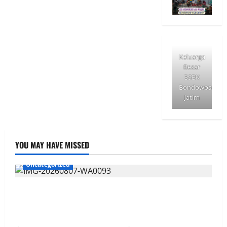
Keluarga
Besar
BSBK
Bondowoso
Jatim
YOU MAY HAVE MISSED
Uncategorized
Aksi Sosial Sambut HUT RI ke-81, Satlantas Polres
Way Kanan Bagikan Bendera Merah Putih Gratis ke
Pengendara