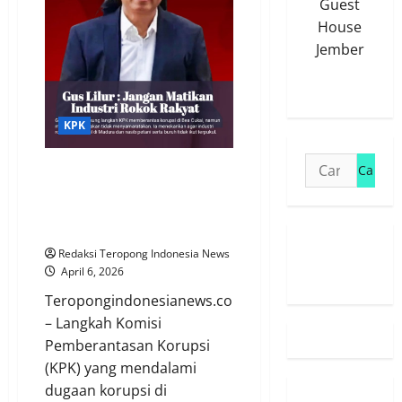
Guest
Jatim:
Usut
House
Praktik
Jember
‘Ternak
Pita
Cukai’
hingga
Sikat
Jaringan
Ilegal
KPK
Cari
Gus Lilur: Penindakan Korupsi
untuk:
di Bea Cukai Jangan Sampai
Mematikan Nasib Petani dan
Buruh Rokok Kecil
Susunan
Redaksi Teropong Indonesia News
April 6, 2026
Redaksi
Teropongindonesianews.com
– Langkah Komisi
Pemberantasan Korupsi
(KPK) yang mendalami
dugaan korupsi di