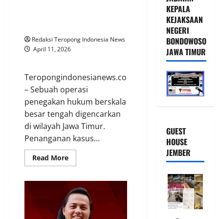
Tetap
Mafia Rokok Jatim: Usut Praktik
KEPALA
Bungkam
‘Ternak Pita Cukai’ hingga Sikat
KEJAKSAAN
Jaringan Ilegal
NEGERI
BONDOWOSO
Redaksi Teropong Indonesia News
April 11, 2026
JAWA TIMUR
Teropongindonesianews.com
– Sebuah operasi
penegakan hukum berskala
besar tengah digencarkan
di wilayah Jawa Timur.
GUEST
Penanganan kasus...
HOUSE
JEMBER
Read
Read More
more
about
Sinergi
KPK
dan
Polri
Gempur
Mafia
Rokok