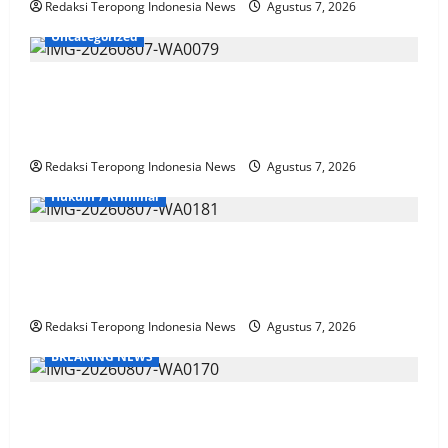
Redaksi Teropong Indonesia News
Agustus 7, 2026
Uncategorized
Sinergi TNI-Polri dan Pemkab Bengkulu Utara Padati
Alun-Alun Rajo Malin Paduko, Gelar Apel dan Lomba
HUT RI ke-81
Redaksi Teropong Indonesia News
Agustus 7, 2026
Hukum / Kriminal
Kematian Widi Nur Cahyono Memicu Gempa Publik,
Mutasi Dinilai Tak Cukup, Masyarakat Tuntut Proses
Pidana Sesuai KUHP Baru
Redaksi Teropong Indonesia News
Agustus 7, 2026
BREAKING NEWS
Kinerja Inspektorat Sidoarjo Dipertanyakan LIRA
Terkait Audit Kasus Tanggul Desa Ngaban