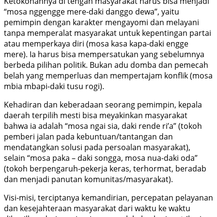
Ketokohannya di tengah masyarakat harus bisa menjadi
“mosa nggengge mere-daki danggo dewa”, yaitu
pemimpin dengan karakter mengayomi dan melayani
tanpa memperalat masyarakat untuk kepentingan partai
atau memperkaya diri (mosa kasa kapa-daki engge
mere). Ia harus bisa mempersatukan yang sebelumnya
berbeda pilihan politik. Bukan adu domba dan pemecah
belah yang memperluas dan mempertajam konflik (mosa
mbia mbapi-daki tusu rogi).
Kehadiran dan keberadaan seorang pemimpin, kepala
daerah terpilih mesti bisa meyakinkan masyarakat
bahwa ia adalah “mosa ngai sia, daki rende ri’a” (tokoh
pemberi jalan pada kebuntuan/tantangan dan
mendatangkan solusi pada persoalan masyarakat),
selain “mosa paka – daki songga, mosa nua-daki oda”
(tokoh berpengaruh-pekerja keras, terhormat, beradab
dan menjadi panutan komunitas/masyarakat).
Visi-misi, terciptanya kemandirian, percepatan pelayanan
dan kesejahteraan masyarakat dari waktu ke waktu