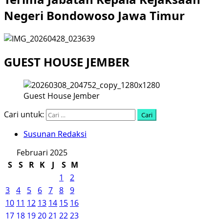
Negeri Bondowoso Jawa Timur
GUEST HOUSE JEMBER
Guest House Jember
Cari untuk:
Susunan Redaksi
Februari 2025
S
S
R
K
J
S
M
1
2
3
4
5
6
7
8
9
10
11
12
13
14
15
16
17
18
19
20
21
22
23