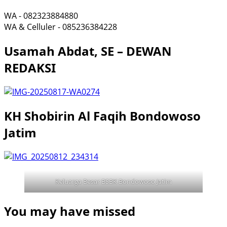
WA - 082323884880
WA & Celluler - 085236384228
Usamah Abdat, SE – DEWAN
REDAKSI
KH Shobirin Al Faqih Bondowoso
Jatim
Keluarga Besar BSBK Bondowoso Jatim
You may have missed