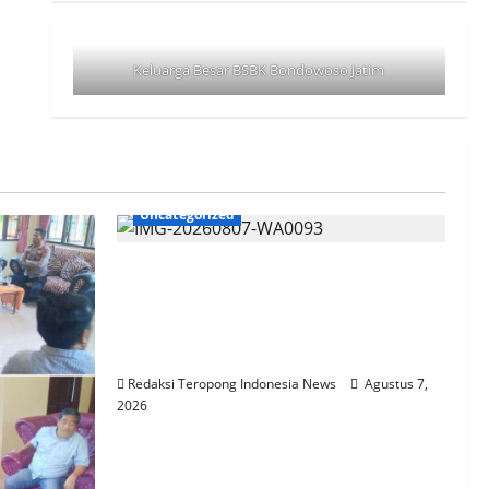
Keluarga Besar BSBK Bondowoso Jatim
Uncategorized
Aksi Sosial Sambut HUT RI ke-81,
Satlantas Polres Way Kanan
Bagikan Bendera Merah Putih
Gratis ke Pengendara
Redaksi Teropong Indonesia News
Agustus 7,
2026