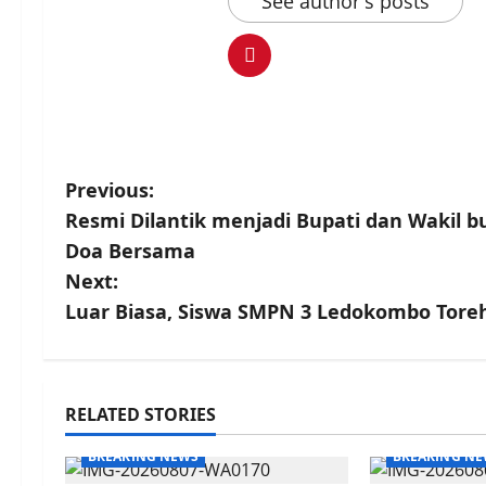
See author's posts
P
Previous:
Resmi Dilantik menjadi Bupati dan Wakil 
o
Doa Bersama
s
Next:
Luar Biasa, Siswa SMPN 3 Ledokombo Tore
t
n
a
RELATED STORIES
v
BREAKING NEWS
BREAKING N