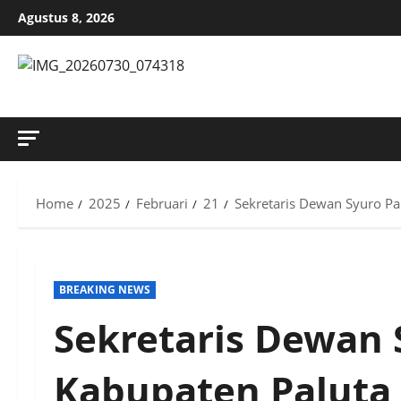
Skip
Agustus 8, 2026
to
content
MENYINGKAP TABIR, MENGUNGKAP FAKTA, AKTUAL DAN
Home
2025
Februari
21
Sekretaris Dewan Syuro P
BREAKING NEWS
Sekretaris Dewan 
Kabupaten Paluta