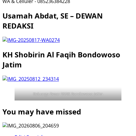
WA & Celluler - 085236384228
Usamah Abdat, SE – DEWAN
REDAKSI
KH Shobirin Al Faqih Bondowoso
Jatim
Keluarga Besar BSBK Bondowoso Jatim
You may have missed