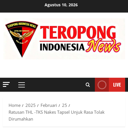
Skip
Agustus 10, 2026
to
content
MENYINGKAP TABIR, MENGUNGKAP FAKTA, AKTUAL DAN
TERPERCAYA
LIVE
Primary
Menu
Home
2025
Februari
25
Ratusan THL -TKS Nakes Tapsel Unjuk Rasa Tolak
Dirumahkan