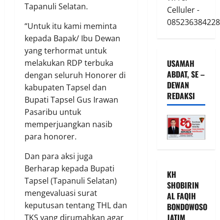
Tapanuli Selatan.
Celluler -
085236384228
“Untuk itu kami meminta
kepada Bapak/ Ibu Dewan
yang terhormat untuk
melakukan RDP terbuka
USAMAH
ABDAT, SE –
dengan seluruh Honorer di
DEWAN
kabupaten Tapsel dan
REDAKSI
Bupati Tapsel Gus Irawan
Pasaribu untuk
memperjuangkan nasib
para honorer.
Dan para aksi juga
Berharap kepada Bupati
KH
Tapsel (Tapanuli Selatan)
SHOBIRIN
mengevaluasi surat
AL FAQIH
keputusan tentang THL dan
BONDOWOSO
JATIM
TKS yang dirumahkan agar