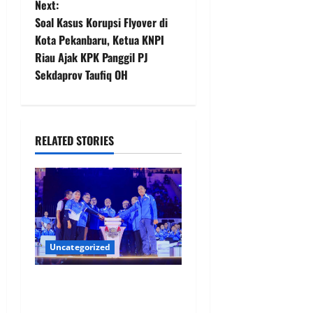
Next:
t
Soal Kasus Korupsi Flyover di
Kota Pekanbaru, Ketua KNPI
n
Riau Ajak KPK Panggil PJ
Sekdaprov Taufiq OH
a
v
i
RELATED STORIES
g
a
t
Uncategorized
i
35.936 Anak Muda Main
o
Bareng di Kapolri Cup 2026,