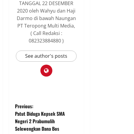
TANGGAL 22 DESEMBER
2020 oleh Wahyu dan Haji
Darmo di bawah Naungan
PT Teropong Multi Media,
( Call Redaksi :
082323884880 )
See author's posts
P
Previous:
Patut Diduga Kepsek SMA
o
Negeri 2 Prabumulih
Selewengkan Dana Bos
s