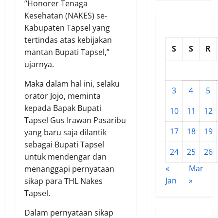
“Honorer Tenaga
Kesehatan (NAKES) se-
Kabupaten Tapsel yang
tertindas atas kebijakan
S
S
R
mantan Bupati Tapsel,”
ujarnya.
Maka dalam hal ini, selaku
3
4
5
orator Jojo, meminta
kepada Bapak Bupati
10
11
12
Tapsel Gus Irawan Pasaribu
17
18
19
yang baru saja dilantik
sebagai Bupati Tapsel
24
25
26
untuk mendengar dan
«
Mar
menanggapi pernyataan
Jan
»
sikap para THL Nakes
Tapsel.
Dalam pernyataan sikap