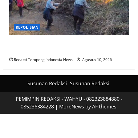
KEPOLISIAN
Polres Lumajang Kunci Pergerakan Api di Ranupani
Antisipasi Karhutla TNBTS Meluas
Redaksi Teropong Indonesia News
Agustus 10, 2026
Susunan Redaksi
Susunan Redaksi
PEMIMPIN REDAKSI - WAHYU - 082323884880 -
085236384228
|
MoreNews
by AF themes.