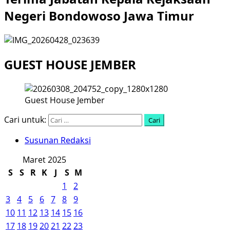
Negeri Bondowoso Jawa Timur
GUEST HOUSE JEMBER
Guest House Jember
Cari untuk:
Susunan Redaksi
Maret 2025
S
S
R
K
J
S
M
1
2
3
4
5
6
7
8
9
10
11
12
13
14
15
16
17
18
19
20
21
22
23