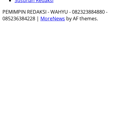
Susunan Redaksi
PEMIMPIN REDAKSI - WAHYU - 082323884880 -
085236384228
|
MoreNews
by AF themes.