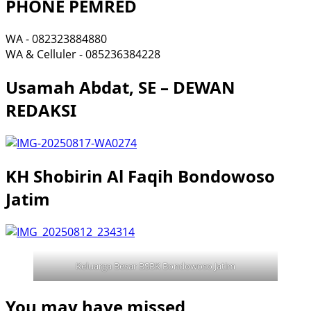
PHONE PEMRED
WA - 082323884880
WA & Celluler - 085236384228
Usamah Abdat, SE – DEWAN
REDAKSI
KH Shobirin Al Faqih Bondowoso
Jatim
Keluarga Besar BSBK Bondowoso Jatim
You may have missed