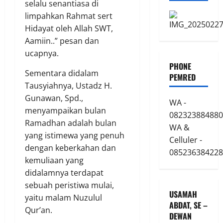
selalu senantiasa di
limpahkan Rahmat sert
Hidayat oleh Allah SWT,
Aamiin..” pesan dan
ucapnya.
PHONE
Sementara didalam
PEMRED
Tausyiahnya, Ustadz H.
Gunawan, Spd.,
WA -
menyampaikan bulan
082323884880
Ramadhan adalah bulan
WA &
yang istimewa yang penuh
Celluler -
dengan keberkahan dan
085236384228
kemuliaan yang
didalamnya terdapat
sebuah peristiwa mulai,
USAMAH
yaitu malam Nuzulul
ABDAT, SE –
Qur’an.
DEWAN