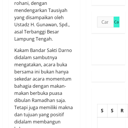
rohani, dengan
mendengarkan Tausiyah
yang disampaikan oleh
Cari
Ustadz H. Gunawan, Spd.,
untuk:
asal Terbanggi Besar
Lampung Tengah.
Susunan
Kakam Bandar Sakti Darno
Redaksi
didalam sambutnya
mengatakan, acara buka
bersama ini bukan hanya
sekedar acara momentum
bahagia dengan makan-
makan berbuka puasa
dibulan Ramadhan saja.
Tetapi juga memiliki makna
S
S
R
dan tujuan yang positif
didalam membangun