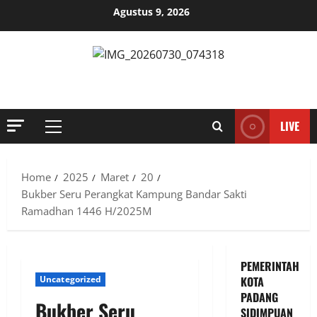
Skip
Agustus 9, 2026
to
content
MENYINGKAP TABIR, MENGUNGKAP FAKTA, AKTUAL DAN
TERPERCAYA
LIVE
Primary
Menu
Home
2025
Maret
20
Bukber Seru Perangkat Kampung Bandar Sakti
Ramadhan 1446 H/2025M
PEMERINTAH
Uncategorized
KOTA
PADANG
Bukber Seru
SIDIMPUAN