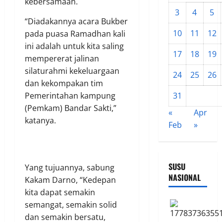
kebersamaan.
3
4
5
“Diadakannya acara Bukber
10
11
12
pada puasa Ramadhan kali
ini adalah untuk kita saling
17
18
19
mempererat jalinan
silaturahmi kekeluargaan
24
25
26
dan kekompakan tim
Pemerintahan kampung
31
(Pemkam) Bandar Sakti,”
«
Apr
katanya.
Feb
»
SUSU
Yang tujuannya, sabung
NASIONAL
Kakam Darno, “Kedepan
kita dapat semakin
semangat, semakin solid
dan semakin bersatu,