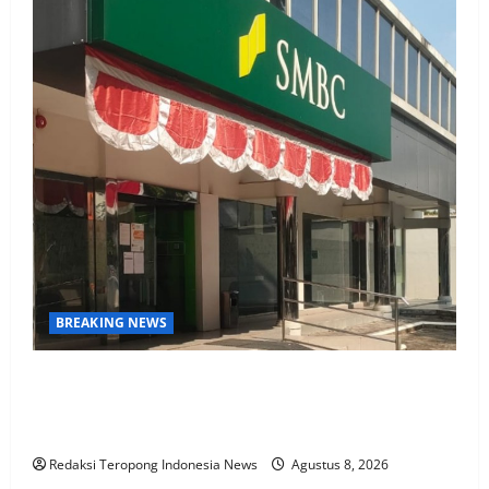
BREAKING NEWS
Gaji Pensiunan Terpotong Drastis, Sistem Tutup
Tanpa Kabar, Pak Alwi Merasa Dipermainkan Pasca
Alih Kelola BTPN ke SMBC
Redaksi Teropong Indonesia News
Agustus 8, 2026