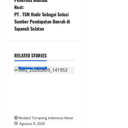
Penerima Manfaat
s
Next:
t
PT . TSM Hadir Sebagai Solusi
Sumber Pendapatan Daerah di
n
Tapanuli Selatan
a
v
RELATED STORIES
i
Uncategorized
g
SOPIR TRUK KELUHKAN
a
TIKET MANUAL PACIRAN–
BAWEAN, DESAK ASDP
t
SEGERA TERAPKAN
i
PEMESANAN ONLINE
Redaksi Teropong Indonesia News
o
Agustus 9, 2026