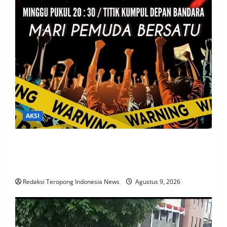
AKSI
Aksi “8 8 2 6” Gelar Konvoi Keliling Kota, Aliansi
Masyarakat Tarakan Desak Perda Larang Penyebaran
LGBT
Redaksi Teropong Indonesia News
Agustus 9, 2026