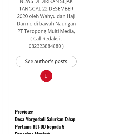
NEWS DI DIRIKAN SEJAK
TANGGAL 22 DESEMBER
2020 oleh Wahyu dan Haji
Darmo di bawah Naungan
PT Teropong Multi Media,
( Call Redaksi :
082323884880 )
See author's posts
P
Previous:
Desa Margodadi Salurkan Tahap
o
Pertama BLT-DD kepada 5