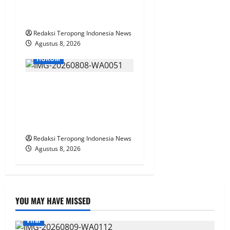
Sidoarjo Jalin Kemitraan
Strategis Dengan DPRD
Redaksi Teropong Indonesia News
Agustus 8, 2026
BREAKING NEWS
HUKUM
ICC-RI Tegaskan Punya
Kedudukan Hukum Sah
Awasi Pengangkatan Dirut
Tirta Sako Batuah
Redaksi Teropong Indonesia News
Agustus 8, 2026
YOU MAY HAVE MISSED
Viral