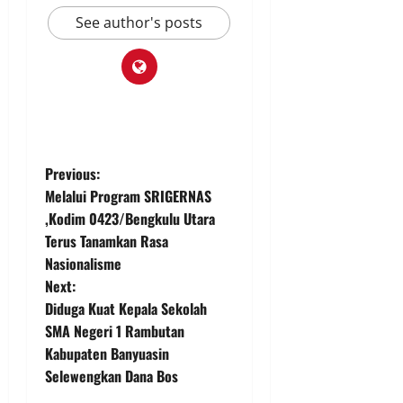
See author's posts
P
Previous:
Melalui Program SRIGERNAS
o
,Kodim 0423/Bengkulu Utara
Terus Tanamkan Rasa
s
Nasionalisme
t
Next:
Diduga Kuat Kepala Sekolah
n
SMA Negeri 1 Rambutan
Kabupaten Banyuasin
a
Selewengkan Dana Bos