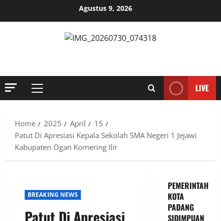
Skip
Agustus 9, 2026
to
content
MENYINGKAP TABIR, MENGUNGKAP FAKTA, AKTUAL DAN
TERPERCAYA
LIVE
Primary
Menu
Home
2025
April
15
Patut Di Apresiasi Kepala Sekolah SMA Negeri 1 Jejawi
Kabupaten Ogan Komering Ilir
PEMERINTAH
BREAKING NEWS
KOTA
PADANG
Patut Di Apresiasi
SIDIMPUAN