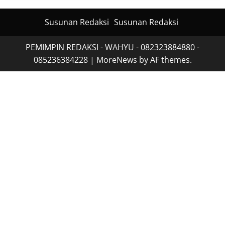
Susunan Redaksi
Susunan Redaksi
PEMIMPIN REDAKSI - WAHYU - 082323884880 -
085236384228
|
MoreNews
by AF themes.