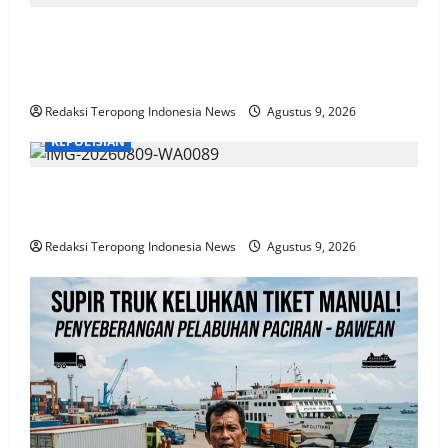
VIRAL…!!!, Diduga Galian C Ilegal Di Todanan Pati
Masih Beroperasi BEBAS, Penegakan Hukum
Dipertanyakan
Redaksi Teropong Indonesia News
Agustus 9, 2026
KEPOLISIAN
Bhabinkamtibmas Blarang Rutin Monitoring
Tanaman Kubis Agar Tumbuh Sesuai Harapan
Redaksi Teropong Indonesia News
Agustus 9, 2026