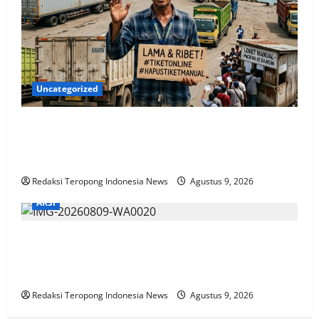
Uncategorized
SOPIR TRUK KELUHKAN TIKET MANUAL PACIRAN–
BAWEAN, DESAK ASDP SEGERA TERAPKAN
PEMESANAN ONLINE
Redaksi Teropong Indonesia News
Agustus 9, 2026
AKSI
Aksi “8 8 2 6” Gelar Konvoi Keliling Kota, Aliansi
Masyarakat Tarakan Desak Perda Larang Penyebaran
LGBT
Redaksi Teropong Indonesia News
Agustus 9, 2026