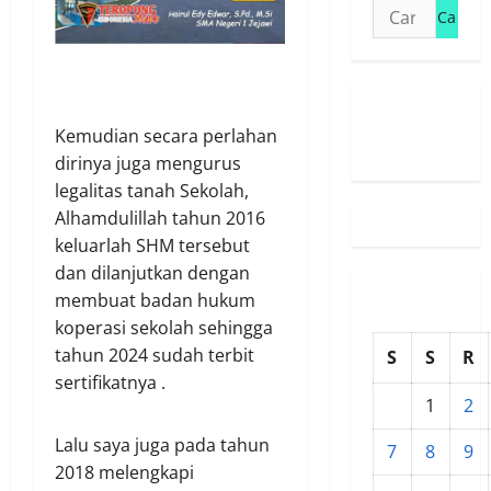
Cari
untuk:
Susunan
Kemudian secara perlahan
Redaksi
dirinya juga mengurus
legalitas tanah Sekolah,
Alhamdulillah tahun 2016
keluarlah SHM tersebut
dan dilanjutkan dengan
membuat badan hukum
koperasi sekolah sehingga
tahun 2024 sudah terbit
S
S
R
sertifikatnya .
1
2
Lalu saya juga pada tahun
7
8
9
2018 melengkapi