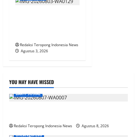
Pantau Tanaman Jagung di
Pohgading,
Bhabinkamtibmas Perkuat
Sinergi Ketahanan Pangan
Redaksi Teropong Indonesia News
Agustus 3, 2026
YOU MAY HAVE MISSED
BAKTI SOSIAL
Pemanfaatan Momentum Jumat Berkah, DPD
NasDem Way Kanan Sediakan Layanan Cukur Gratis
Redaksi Teropong Indonesia News
Agustus 8, 2026
Uncategorized