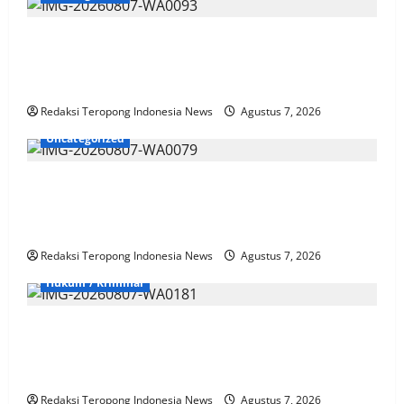
Aksi Sosial Sambut HUT RI ke-81, Satlantas Polres
Way Kanan Bagikan Bendera Merah Putih Gratis ke
Pengendara
Redaksi Teropong Indonesia News
Agustus 7, 2026
Uncategorized
Sinergi TNI-Polri dan Pemkab Bengkulu Utara Padati
Alun-Alun Rajo Malin Paduko, Gelar Apel dan Lomba
HUT RI ke-81
Redaksi Teropong Indonesia News
Agustus 7, 2026
Hukum / Kriminal
Kematian Widi Nur Cahyono Memicu Gempa Publik,
Mutasi Dinilai Tak Cukup, Masyarakat Tuntut Proses
Pidana Sesuai KUHP Baru
Redaksi Teropong Indonesia News
Agustus 7, 2026