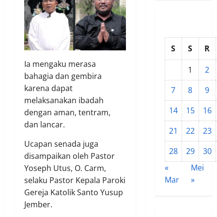
S
S
R
Ia mengaku merasa
1
2
bahagia dan gembira
karena dapat
7
8
9
melaksanakan ibadah
14
15
16
dengan aman, tentram,
dan lancar.
21
22
23
Ucapan senada juga
28
29
30
disampaikan oleh Pastor
«
Mei
Yoseph Utus, O. Carm,
Mar
»
selaku Pastor Kepala Paroki
Gereja Katolik Santo Yusup
Jember.