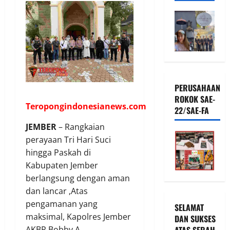
PERUSAHAAN
ROKOK SAE-
Teropongindonesianews.com
22/SAE-FA
JEMBER
– Rangkaian
perayaan Tri Hari Suci
hingga Paskah di
Kabupaten Jember
berlangsung dengan aman
dan lancar ,Atas
pengamanan yang
SELAMAT
maksimal, Kapolres Jember
DAN SUKSES
AKBP Bobby A.
ATAS SERAH