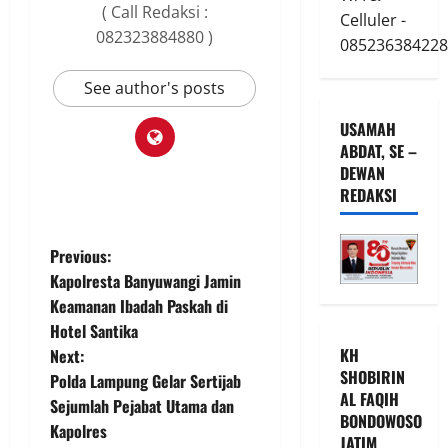
( Call Redaksi :
Celluler -
082323884880 )
085236384228
See author's posts
USAMAH
ABDAT, SE –
DEWAN
REDAKSI
P
Previous:
Kapolresta Banyuwangi Jamin
o
Keamanan Ibadah Paskah di
Hotel Santika
s
KH
Next:
SHOBIRIN
t
Polda Lampung Gelar Sertijab
AL FAQIH
Sejumlah Pejabat Utama dan
BONDOWOSO
n
Kapolres
JATIM