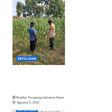
KEPOLISIAN
Bhabinkamtibmas Polsek
Rembang Pantau Lahan
Jagung Warga Dukung Asta
Cita Ketahanan Pangan
Redaksi Teropong Indonesia News
Agustus 5, 2026
KEPOLISIAN