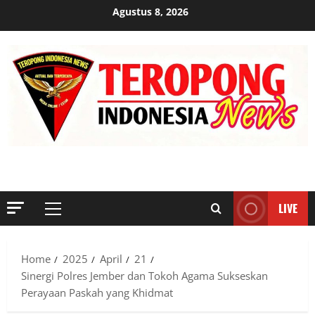
Skip
Agustus 8, 2026
to
content
MENYINGKAP TABIR, MENGUNGKAP FAKTA, AKTUAL DAN
TERPERCAYA
LIVE
Primary
Menu
Home
2025
April
21
Sinergi Polres Jember dan Tokoh Agama Sukseskan
Perayaan Paskah yang Khidmat