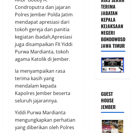
TERIMA
Condroputra dan jajaran
JABATAN
Polres Jember Polda Jatim
KEPALA
mendapat apresiasi dari
KEJAKSAAN
tokoh gereja dan panitia
NEGERI
kegiatan ibadah,Apresiasi
BONDOWOSO
juga disampaikan FX Yiddi
JAWA TIMUR
Purwa Mardianta, tokoh
agama Katolik di Jember.
Ia menyampaikan rasa
terima kasih yang
mendalam kepada
Kapolres Jember beserta
GUEST
HOUSE
seluruh jajarannya.
JEMBER
Yiddi Purwa Mardianta
mengungkapkan perhatian
yang diberikan oleh Polres