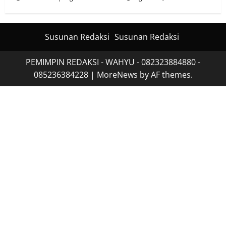
Susunan Redaksi
Susunan Redaksi
PEMIMPIN REDAKSI - WAHYU - 082323884880 -
085236384228
|
MoreNews
by AF themes.