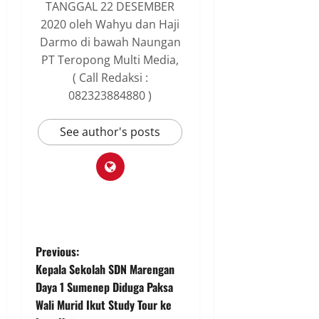
TANGGAL 22 DESEMBER
2020 oleh Wahyu dan Haji
Darmo di bawah Naungan
PT Teropong Multi Media,
( Call Redaksi :
082323884880 )
See author's posts
P
Previous:
Kepala Sekolah SDN Marengan
o
Daya 1 Sumenep Diduga Paksa
Wali Murid Ikut Study Tour ke
s