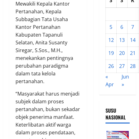
S
S
R
Mewakili Kepala Kantor
Pertanahan, Kepala
Subbagian Tata Usaha
Kantor Pertanahan
5
6
7
Kabupaten Tapanuli
12
13
14
Selatan, Anita Susanty
Siregar, S.Sos., M.H.,
19
20
21
menekankan pentingnya
perubahan paradigma
26
27
28
dalam tata kelola
«
Jun
pertanahan.
Apr
»
“Masyarakat harus menjadi
subjek dalam proses
pertanahan, bukan sekadar
SUSU
objek penerima manfaat.
NASIONAL
Keterlibatan aktif warga
dalam proses pendataan,