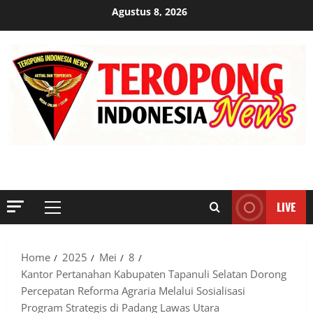
Skip
Agustus 8, 2026
to
content
MENYINGKAP TABIR, MENGUNGKAP FAKTA, AKTUAL DAN
TERPERCAYA
LIVE
Primary
Menu
Home
2025
Mei
8
Kantor Pertanahan Kabupaten Tapanuli Selatan Dorong
Percepatan Reforma Agraria Melalui Sosialisasi
Program Strategis di Padang Lawas Utara