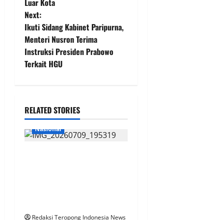
Luar Kota
t
Next:
Ikuti Sidang Kabinet Paripurna,
n
Menteri Nusron Terima
Instruksi Presiden Prabowo
a
Terkait HGU
v
i
RELATED STORIES
g
Nasional
a
LBH Cakra DPC Situbondo
t
Soroti Sengkarut P3-TGAI :
i
Diduga Jadi Ajang Bancakan
Oknum dan Komoditas
o
Politik
Redaksi Teropong Indonesia News