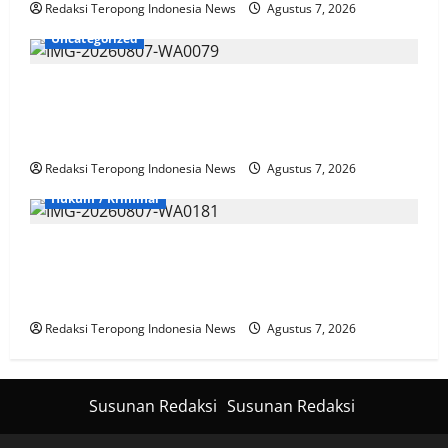
Redaksi Teropong Indonesia News
Agustus 7, 2026
Uncategorized
Sinergi TNI-Polri dan Pemkab Bengkulu Utara Padati
Alun-Alun Rajo Malin Paduko, Gelar Apel dan Lomba
HUT RI ke-81
Redaksi Teropong Indonesia News
Agustus 7, 2026
Hukum / Kriminal
Kematian Widi Nur Cahyono Memicu Gempa Publik,
Mutasi Dinilai Tak Cukup, Masyarakat Tuntut Proses
Pidana Sesuai KUHP Baru
Redaksi Teropong Indonesia News
Agustus 7, 2026
Susunan Redaksi
Susunan Redaksi