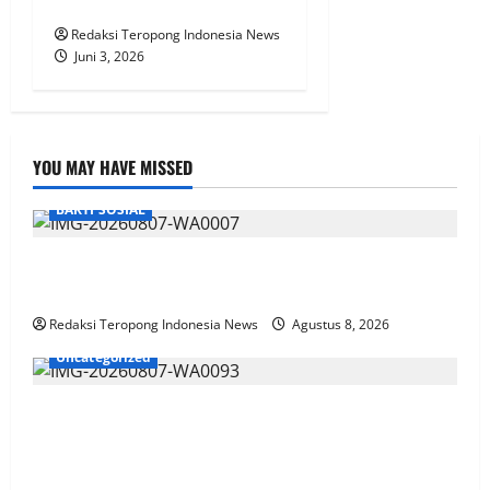
Dialog Keadilan FISKAL
Redaksi Teropong Indonesia News
Juni 3, 2026
YOU MAY HAVE MISSED
BAKTI SOSIAL
Pemanfaatan Momentum Jumat Berkah, DPD
NasDem Way Kanan Sediakan Layanan Cukur Gratis
Redaksi Teropong Indonesia News
Agustus 8, 2026
Uncategorized
Aksi Sosial Sambut HUT RI ke-81, Satlantas Polres
Way Kanan Bagikan Bendera Merah Putih Gratis ke
Pengendara