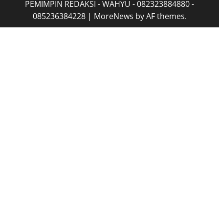
PEMIMPIN REDAKSI - WAHYU - 082323884880 -
085236384228
|
MoreNews
by AF themes.