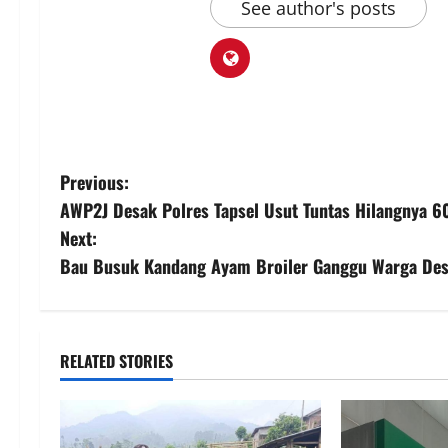
See author's posts
P
Previous:
AWP2J Desak Polres Tapsel Usut Tuntas Hilangnya 
o
Next:
s
Bau Busuk Kandang Ayam Broiler Ganggu Warga Desa
t
n
RELATED STORIES
a
v