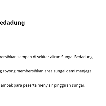
 Bedadung
ersihkan sampah di sekitar aliran Sungai Bedadung,
tong royong membersihkan area sungai demi menjaga
Tampak para peserta menyisir pinggiran sungai,