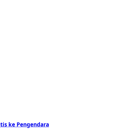
atis ke Pengendara