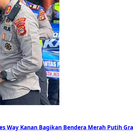
olres Way Kanan Bagikan Bendera Merah Putih Gr