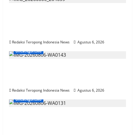
Penuh Doa & Kebersamaan, Acara Potong
Rambut Cucu Rudi Koordinator Media TIN
Wilayah Madura Dihadiri KH. Abdul Wahab
& Tokoh Lainnya
Redaksi Teropong Indonesia News
Agustus 6, 2026
Uncategorized
Jember Gelar Rebranding Dukcapil
Tingkatan Kualitas Layanan Adminduk
Gratis Dan Cepat Hingga Tingkat Desa
Redaksi Teropong Indonesia News
Agustus 6, 2026
Uncategorized
Polres Pasuruan Mutasi Tiga Penyidik
Polsek Beji Demi Efektivitas dan
Kelancaran Proses Penyidikan