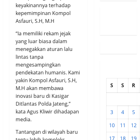
keyakinannya terhadap
kepemimpinan Kompol
Susunan
Asfauri, S.H, M.H
Redaksi
“Ia memiliki rekam jejak
yang luar biasa dalam
menegakkan aturan lalu
lintas tanpa
mengesampingkan
pendekatan humanis. Kami
yakin Kompol Asfauri, S.H,
S
S
R
M.H akan membawa
inovasi baru di Kasigar
Ditlantas Polda Jateng,”
kata Agus Kliwir dihadapan
3
4
5
media.
10
11
12
Tantangan di wilayah baru
17
18
19
tentu lebih kompleks,