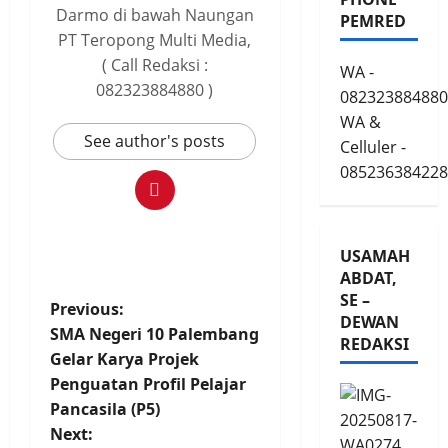
Darmo di bawah Naungan
PEMRED
PT Teropong Multi Media,
( Call Redaksi :
WA -
082323884880 )
082323884880
WA &
See author's posts
Celluler -
085236384228
USAMAH
ABDAT,
SE –
P
Previous:
DEWAN
SMA Negeri 10 Palembang
REDAKSI
o
Gelar Karya Projek
Penguatan Profil Pelajar
s
Pancasila (P5)
t
Next: