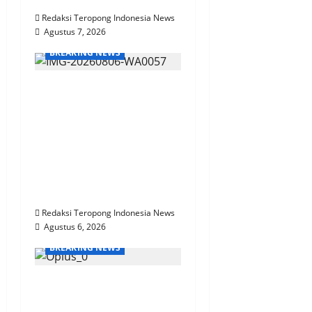
Redaksi Teropong Indonesia News
Agustus 7, 2026
BREAKING NEWS
Bhabinkamtibmas
Polsek Nongkojajar
Dampingi Warga
Pantau Tanaman
Tomat Dukung
Program Ketahanan
Pangan Nasional
Redaksi Teropong Indonesia News
Agustus 6, 2026
BREAKING NEWS
KPN Sudah Lunas, Gaji
Pensiunan Dipotong