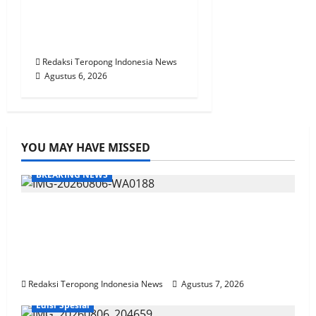
Tidak Wajar, BTPN
Diduga Lalai, Nasabah
Kecewa
Redaksi Teropong Indonesia News
Agustus 6, 2026
YOU MAY HAVE MISSED
BREAKING NEWS
Kasasi Bupati Sarolangun di Tolak
Mahkamah Agung RI, HURMIN harus
Batalkan SK MULYADI. SE sebagai Direktur
PDAM Tirta Sako Batuah
Redaksi Teropong Indonesia News
Agustus 7, 2026
Edisi Spesial