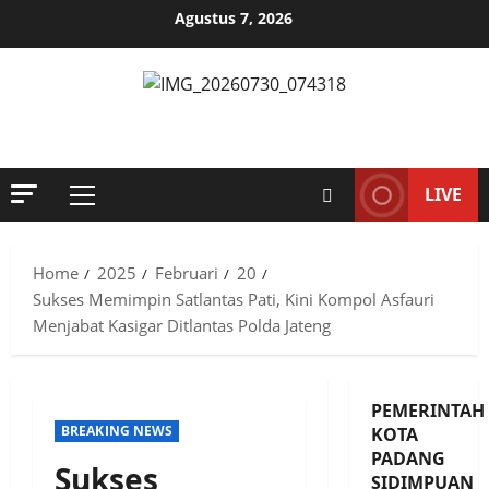
Skip
Agustus 7, 2026
to
content
MENYINGKAP TABIR, MENGUNGKAP FAKTA, AKTUAL DAN
TERPERCAYA
LIVE
Primary
Menu
Home
2025
Februari
20
Sukses Memimpin Satlantas Pati, Kini Kompol Asfauri
Menjabat Kasigar Ditlantas Polda Jateng
PEMERINTAH
BREAKING NEWS
KOTA
PADANG
Sukses
SIDIMPUAN