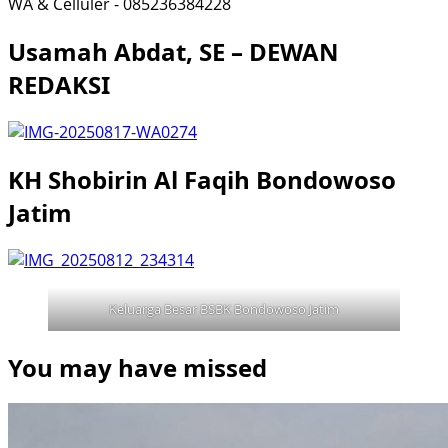
WA & Celluler - 085236384228
Usamah Abdat, SE – DEWAN
REDAKSI
KH Shobirin Al Faqih Bondowoso
Jatim
Keluarga Besar BSBK Bondowoso Jatim
You may have missed