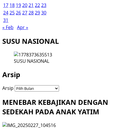
17
18
19
20
21
22
23
24
25
26
27
28
29
30
31
« Feb
Apr »
SUSU NASIONAL
SUSU NASIONAL
Arsip
Arsip
MENEBAR KEBAJIKAN DENGAN
SEDEKAH PADA ANAK YATIM