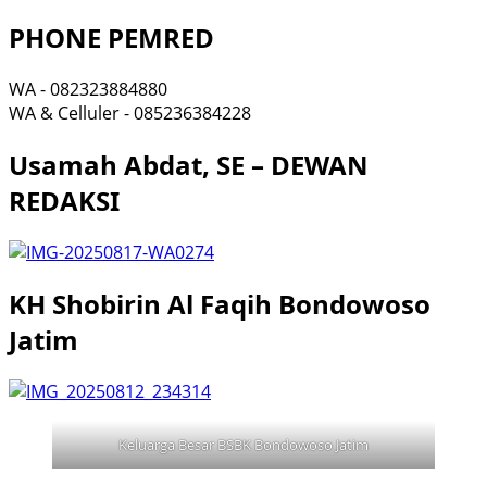
PHONE PEMRED
WA - 082323884880
WA & Celluler - 085236384228
Usamah Abdat, SE – DEWAN
REDAKSI
KH Shobirin Al Faqih Bondowoso
Jatim
Keluarga Besar BSBK Bondowoso Jatim