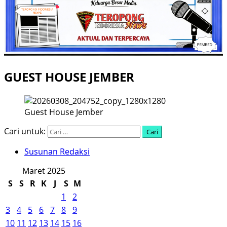
GUEST HOUSE JEMBER
Guest House Jember
Cari untuk:
Susunan Redaksi
Maret 2025
S
S
R
K
J
S
M
1
2
3
4
5
6
7
8
9
10
11
12
13
14
15
16