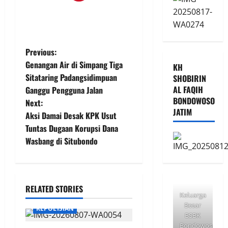
P
Previous:
Genangan Air di Simpang Tiga
KH
o
Sitataring Padangsidimpuan
SHOBIRIN
AL FAQIH
Ganggu Pengguna Jalan
s
BONDOWOSO
Next:
JATIM
t
Aksi Damai Desak KPK Usut
Tuntas Dugaan Korupsi Dana
n
Wasbang di Situbondo
a
v
RELATED STORIES
Keluarga
i
Besar
KEPOLISIAN
BSBK
g
Bondowoso