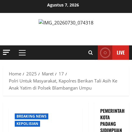
Skip
Agustus 7, 2026
to
content
MENYINGKAP TABIR, MENGUNGKAP FAKTA, AKTUAL DAN
TERPERCAYA
LIVE
Primary
Menu
Home
2025
Maret
17
Polri Untuk Masyarakat, Kapolres Berikan Tali Asih Ke
Anak Yatim di Polsek Blambangan Umpu
PEMERINTAH
BREAKING NEWS
KOTA
PADANG
KEPOLISIAN
SIDIMPUAN