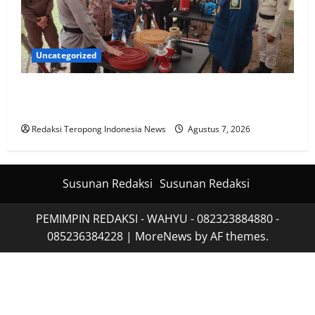
Uncategorized
Polres Jombang Perkuat Kolaborasi Hadapi
Kekeringan dan Karhutla
Redaksi Teropong Indonesia News
Agustus 7, 2026
Susunan Redaksi
Susunan Redaksi
PEMIMPIN REDAKSI - WAHYU - 082323884880 -
085236384228
|
MoreNews
by AF themes.