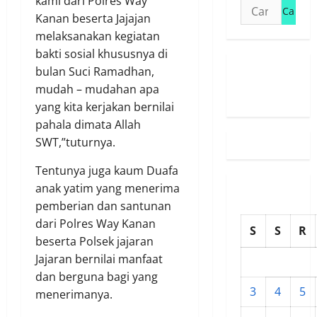
kami dari Polres Way
Cari
Kanan beserta Jajajan
untuk:
melaksanakan kegiatan
bakti sosial khususnya di
bulan Suci Ramadhan,
Susunan
mudah – mudahan apa
Redaksi
yang kita kerjakan bernilai
pahala dimata Allah
SWT,”tuturnya.
Tentunya juga kaum Duafa
anak yatim yang menerima
pemberian dan santunan
dari Polres Way Kanan
S
S
R
beserta Polsek jajaran
Jajaran bernilai manfaat
dan berguna bagi yang
3
4
5
menerimanya.