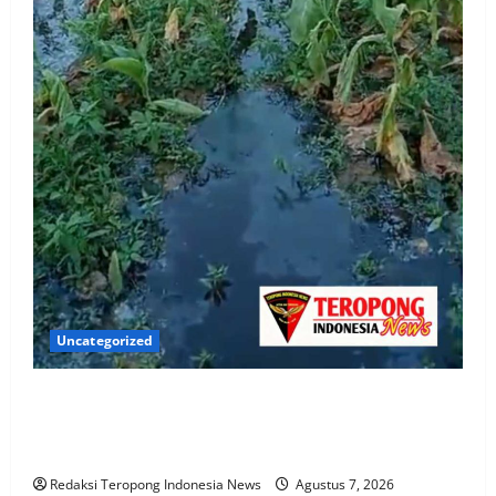
Uncategorized
Diduga Cemari Lahan Tembakau, Pemilik Mukti Meat
Akui Penampungan Limbah Bocor, DLH Sumenep
Akan Cek Perizinan
Redaksi Teropong Indonesia News
Agustus 7, 2026