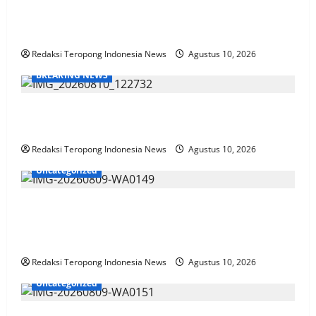
Main Belakang dan Diduga Kumpul Kebo, Pengusaha
Situbondo Dilaporkan Istri Sah ke Polisi
Redaksi Teropong Indonesia News
Agustus 10, 2026
BREAKING NEWS
Police Goes To School, Kapolres Prabumulih AKBP
Pembinaan Di SMAN 1 Prabumulih
Redaksi Teropong Indonesia News
Agustus 10, 2026
Uncategorized
35.936 Anak Muda Main Bareng di Kapolri Cup
2026, Wakapolri: Jangan Cuma Jadi Penonton,
Jadilah Talenta Digital
Redaksi Teropong Indonesia News
Agustus 10, 2026
Uncategorized