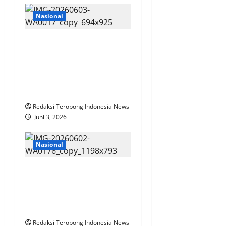
Nasional
Presiden Prabowo Lakukan
Pergantian Kepemimpinan
Badan Gizi Nasional,
Perkuat Akselerasi Program
Makan Bergizi Gratis
Redaksi Teropong Indonesia News
Juni 3, 2026
Nasional
Rupiah Tembus Rp17.800,
PP 20/2026 Beratkan
Umkm, Dpp LPKAN Seru
Dialog Keadilan FISKAL
Redaksi Teropong Indonesia News