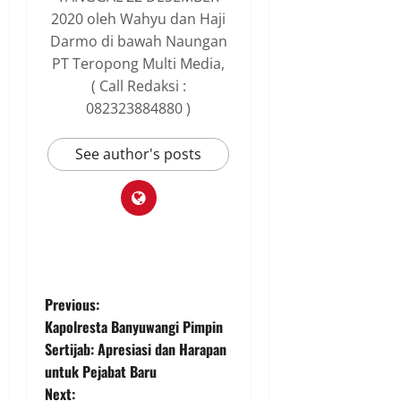
2020 oleh Wahyu dan Haji
Darmo di bawah Naungan
PT Teropong Multi Media,
( Call Redaksi :
082323884880 )
See author's posts
P
Previous:
Kapolresta Banyuwangi Pimpin
o
Sertijab: Apresiasi dan Harapan
untuk Pejabat Baru
s
Next: