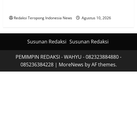
KBPBI Apresiasi Komitmen Kapolri Kawal Aspirasi
dalam Pembahasan RUU Ketenagakerjaan
Redaksi Teropong Indonesia News
Agustus 10, 2026
Susunan Redaksi
Susunan Redaksi
PEMIMPIN REDAKSI - WAHYU - 082323884880 -
085236384228
|
MoreNews
by AF themes.