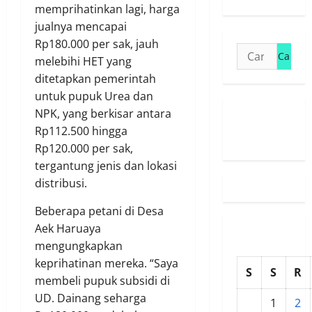
memprihatinkan lagi, harga
jualnya mencapai
Rp180.000 per sak, jauh
Cari
melebihi HET yang
untuk:
ditetapkan pemerintah
untuk pupuk Urea dan
NPK, yang berkisar antara
Susunan
Rp112.500 hingga
Redaksi
Rp120.000 per sak,
tergantung jenis dan lokasi
distribusi.
Beberapa petani di Desa
Aek Haruaya
mengungkapkan
keprihatinan mereka. “Saya
S
S
R
membeli pupuk subsidi di
UD. Dainang seharga
1
2