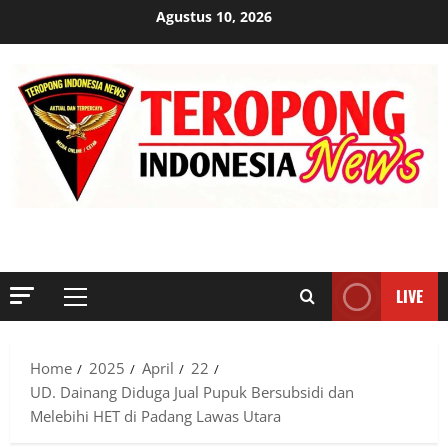
Skip
Agustus 10, 2026
to
content
MENYINGKAP TABIR, MENGUNGKAP FAKTA, AKTUAL DAN
TERPERCAYA
LIVE
Primary
Menu
Home
2025
April
22
UD. Dainang Diduga Jual Pupuk Bersubsidi dan
Melebihi HET di Padang Lawas Utara