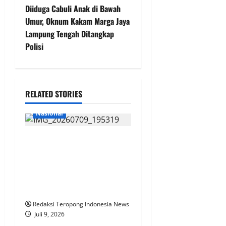
t
Diiduga Cabuli Anak di Bawah
Umur, Oknum Kakam Marga Jaya
n
Lampung Tengah Ditangkap
Polisi
a
v
i
RELATED STORIES
g
Nasional
a
LBH Cakra DPC Situbondo
Soroti Sengkarut P3-TGAI :
t
Diduga Jadi Ajang Bancakan
i
Oknum dan Komoditas
Politik
o
Redaksi Teropong Indonesia News
Juli 9, 2026
n