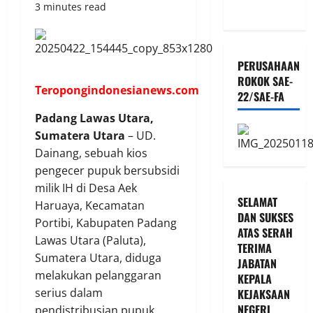
3 minutes read
PERUSAHAAN
ROKOK SAE-
Teropongindonesianews.com
22/SAE-FA
Padang Lawas Utara,
Sumatera Utara
– UD.
Dainang, sebuah kios
pengecer pupuk bersubsidi
milik IH di Desa Aek
SELAMAT
Haruaya, Kecamatan
DAN SUKSES
Portibi, Kabupaten Padang
ATAS SERAH
Lawas Utara (Paluta),
TERIMA
Sumatera Utara, diduga
JABATAN
melakukan pelanggaran
KEPALA
serius dalam
KEJAKSAAN
NEGERI
pendistribusian pupuk