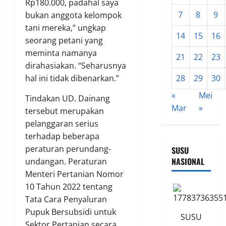
Rp180.000, padahal saya
7
8
9
bukan anggota kelompok
tani mereka,” ungkap
14
15
16
seorang petani yang
meminta namanya
21
22
23
dirahasiakan. “Seharusnya
28
29
30
hal ini tidak dibenarkan.”
«
Mei
Tindakan UD. Dainang
Mar
»
tersebut merupakan
pelanggaran serius
terhadap beberapa
peraturan perundang-
SUSU
NASIONAL
undangan. Peraturan
Menteri Pertanian Nomor
10 Tahun 2022 tentang
Tata Cara Penyaluran
Pupuk Bersubsidi untuk
SUSU
Sektor Pertanian secara