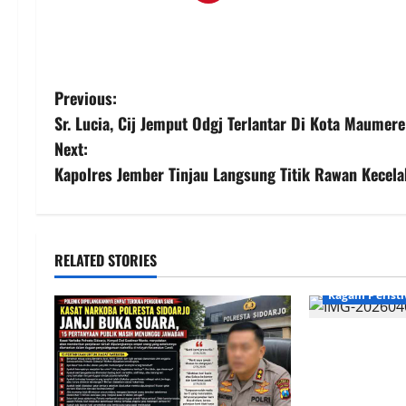
P
Previous:
Sr. Lucia, Cij Jemput Odgj Terlantar Di Kota Maumere
o
Next:
s
Kapolres Jember Tinjau Langsung Titik Rawan Kecelak
t
n
RELATED STORIES
a
Ragam Perist
v
SELEKSI CALO
i
TAHUN 2026 
TINGKAT PUSA