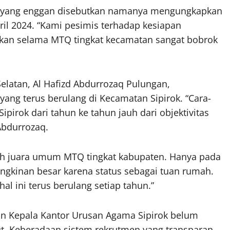
k yang enggan disebutkan namanya mengungkapkan
il 2024. “Kami pesimis terhadap kesiapan
rapkan selama MTQ tingkat kecamatan sangat bobrok
latan, Al Hafizd Abdurrozaq Pulungan,
ang terus berulang di Kecamatan Sipirok. “Cara-
ipirok dari tahun ke tahun jauh dari objektivitas
Abdurrozaq.
ih juara umum MTQ tingkat kabupaten. Hanya pada
ngkinan besar karena status sebagai tuan rumah.
al ini terus berulang setiap tahun.”
dan Kepala Kantor Urusan Agama Sipirok belum
t. Keberadaan sistem rekrutmen yang transparan