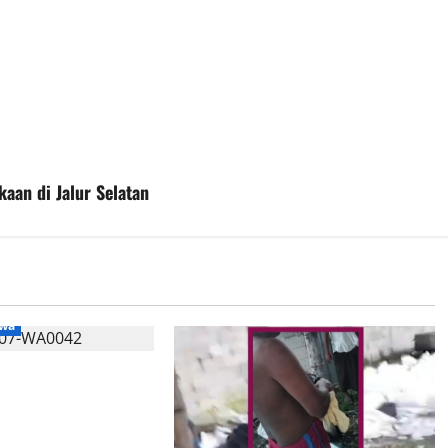
aan di Jalur Selatan
iwa
N PASKIBRAKA
TARGETKAN UTUSAN
T