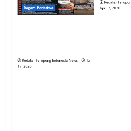
g
Redaksi Teropo
Ragam Peristiwa
April 7, 2026
a
t
Kasat Narkoba Polresta Sidoarjo
Janji Buka Suara, 15 Pertanyaan
i
Publik Soal Empat Terduga
Pengguna Sabu Masih Menunggu
o
Jawaban
n
Redaksi Teropong Indonesia News
Juli
17, 2026