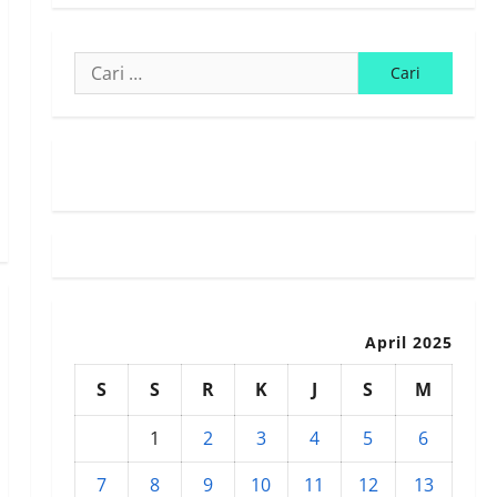
Cari
untuk:
Susunan Redaksi
April 2025
S
S
R
K
J
S
M
1
2
3
4
5
6
7
8
9
10
11
12
13