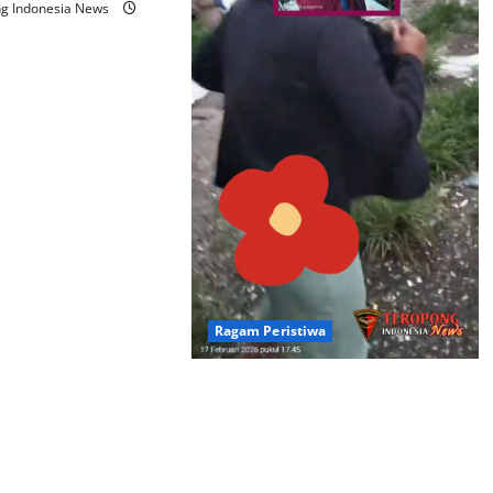
ng Indonesia News
Ragam Peristiwa
Video Dugaan Perselingkuhan di
Gudang Pasuruan Viral, Pemilik
Bantah & Polisi Lakukan
Penyelidikan