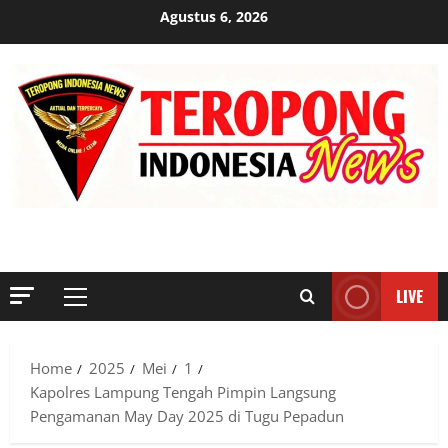
Skip
Agustus 6, 2026
to
content
MENYINGKAP TABIR, MENGUNGKAP FAKTA, AKTUAL DAN
TERPERCAYA
LIVE
Primary
Menu
Home
2025
Mei
1
Kapolres Lampung Tengah Pimpin Langsung
Pengamanan May Day 2025 di Tugu Pepadun