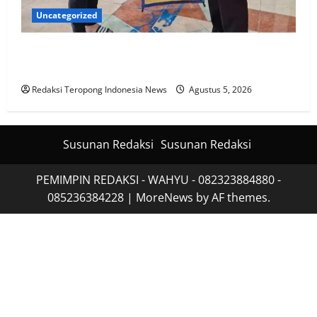
Uncategorized
Satlantas Polres Jember Menyapa Masyarakat
Jember
Redaksi Teropong Indonesia News
Agustus 5, 2026
Susunan Redaksi
Susunan Redaksi
PEMIMPIN REDAKSI - WAHYU - 082323884880 -
085236384228
|
MoreNews
by AF themes.