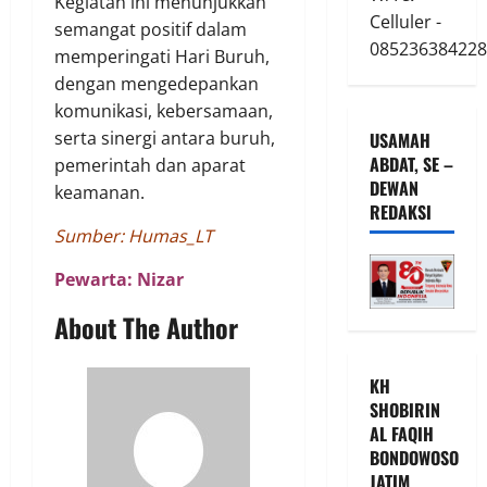
Kegiatan ini menunjukkan
Celluler -
semangat positif dalam
085236384228
memperingati Hari Buruh,
dengan mengedepankan
komunikasi, kebersamaan,
serta sinergi antara buruh,
USAMAH
ABDAT, SE –
pemerintah dan aparat
DEWAN
keamanan.
REDAKSI
Sumber: Humas_LT
Pewarta: Nizar
About The Author
KH
SHOBIRIN
AL FAQIH
BONDOWOSO
JATIM