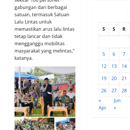
gabungan dari berbagai
satuan, termasuk Satuan
Lalu Lintas untuk
memastikan arus lalu lintas
S
S
R
tetap lancar dan tidak
mengganggu mobilitas
masyarakat yang melintas,”
5
6
7
katanya.
12
13
14
19
20
21
26
27
28
«
Jun
Apr
»