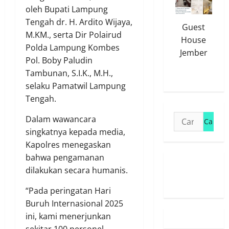
oleh Bupati Lampung
Tengah dr. H. Ardito Wijaya,
Guest
M.KM., serta Dir Polairud
House
Polda Lampung Kombes
Jember
Pol. Boby Paludin
Tambunan, S.I.K., M.H.,
selaku Pamatwil Lampung
Tengah.
Cari
Dalam wawancara
untuk:
singkatnya kepada media,
Kapolres menegaskan
bahwa pengamanan
Susunan
dilakukan secara humanis.
Redaksi
“Pada peringatan Hari
Buruh Internasional 2025
ini, kami menerjunkan
sekitar 100 personel