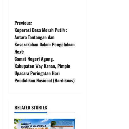
P
Previous:
Koperasi Desa Merah Putih :
o
Antara Tantangan dan
Keserakahan Dalam Pengelolaan
s
Next:
t
Camat Negeri Agung,
Kabupaten Way Kanan, Pimpin
n
Upacara Peringatan Hari
Pendidikan Nasional (Hardiknas)
a
v
i
RELATED STORIES
g