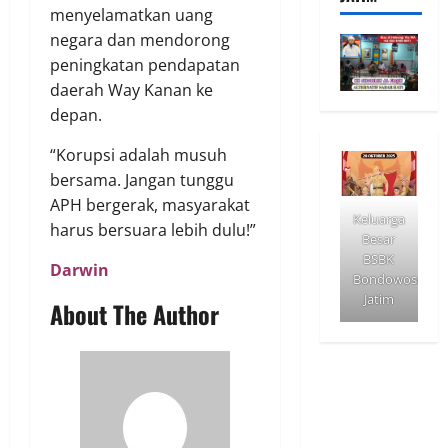
menyelamatkan uang
negara dan mendorong
peningkatan pendapatan
daerah Way Kanan ke
depan.
“Korupsi adalah musuh
bersama. Jangan tunggu
APH bergerak, masyarakat
Keluarga
harus bersuara lebih dulu!”
Besar
BSBK
Darwin
Bondowoso
Jatim
About The Author