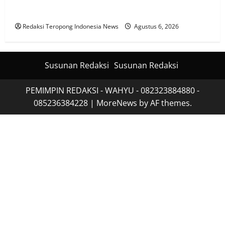
Polres Gresik Amankan Dua Tersangka Edarkan Sabu
Jaringan Bangkalan
Redaksi Teropong Indonesia News
Agustus 6, 2026
Susunan Redaksi
Susunan Redaksi
PEMIMPIN REDAKSI - WAHYU - 082323884880 -
085236384228
|
MoreNews
by AF themes.