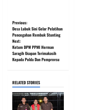
P
Previous:
Desa Lubuk Sini Gelar Pelatihan
o
Pencegahan Rembuk Stunting
Next:
s
Ketum DPW PPMI Herman
t
Saragih Ucapan Terimakasih
Kepada Polda Dan Pemprovsu
n
a
RELATED STORIES
v
i
g