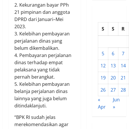
2. Kekurangan bayar PPh
21 pimpinan dan anggota
DPRD dari Januari–Mei
2023.
S
S
R
3. Kelebihan pembayaran
perjalanan dinas yang
belum dikembalikan.
5
6
7
4. Pembayaran perjalanan
dinas terhadap empat
12
13
14
pelaksana yang tidak
pernah berangkat.
19
20
21
5. Kelebihan pembayaran
26
27
28
belanja perjalanan dinas
lainnya yang juga belum
«
Jun
ditindaklanjuti.
Apr
»
“BPK RI sudah jelas
merekomendasikan agar