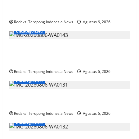
Cucu Rudi Koordinator Media TIN Wilayah Madura
Dihadiri KH. Abdul Wahab & Tokoh Lainnya
Redaksi Teropong Indonesia News
Agustus 6, 2026
Uncategorized
Jember Gelar Rebranding Dukcapil Tingkatan
Kualitas Layanan Adminduk Gratis Dan Cepat Hingga
Tingkat Desa
Redaksi Teropong Indonesia News
Agustus 6, 2026
Uncategorized
Polres Pasuruan Mutasi Tiga Penyidik Polsek Beji
Demi Efektivitas dan Kelancaran Proses Penyidikan
Redaksi Teropong Indonesia News
Agustus 6, 2026
Uncategorized