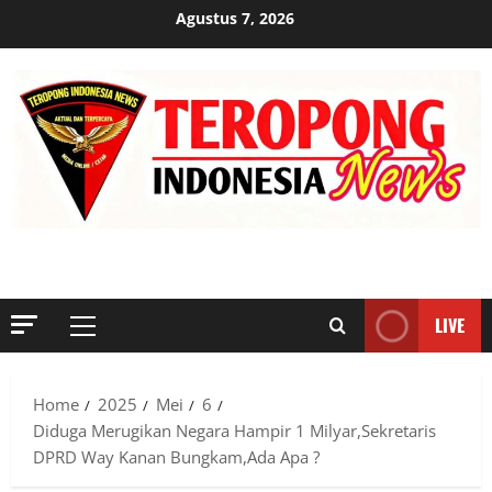
Skip
Agustus 7, 2026
to
content
MENYINGKAP TABIR, MENGUNGKAP FAKTA, AKTUAL DAN
TERPERCAYA
LIVE
Primary
Menu
Home
2025
Mei
6
Diduga Merugikan Negara Hampir 1 Milyar,Sekretaris
DPRD Way Kanan Bungkam,Ada Apa ?