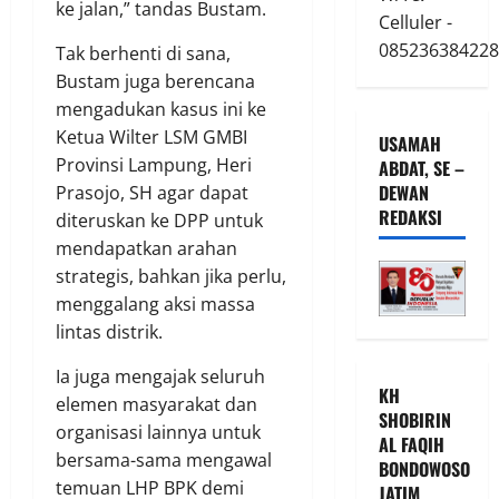
ke jalan,” tandas Bustam.
Celluler -
085236384228
Tak berhenti di sana,
Bustam juga berencana
mengadukan kasus ini ke
Ketua Wilter LSM GMBI
USAMAH
Provinsi Lampung, Heri
ABDAT, SE –
DEWAN
Prasojo, SH agar dapat
REDAKSI
diteruskan ke DPP untuk
mendapatkan arahan
strategis, bahkan jika perlu,
menggalang aksi massa
lintas distrik.
Ia juga mengajak seluruh
KH
elemen masyarakat dan
SHOBIRIN
organisasi lainnya untuk
AL FAQIH
bersama-sama mengawal
BONDOWOSO
temuan LHP BPK demi
JATIM