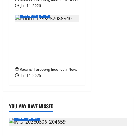
Juli 14, 2026
Korupsi
KPK
Dugaan Korupsi Rambu
Tidak Bersuar Senilai Rp766
Juta Semakin Menghilang,
Mantan Kadishub Muba
Tetap Bungkam
Redaksi Teropong Indonesia News
Juli 14, 2026
YOU MAY HAVE MISSED
Edisi Spesial
Penuh Doa & Kebersamaan, Acara Potong Rambut