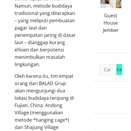
Namun, metode budidaya
tradisional yang diterapkan
Guest
– yang meliputi pembuatan
House
pagar laut dan
Jember
penempatan jaring di dasar
laut – dianggap kurang
efisien dan berpotensi
menimbulkan masalah
lingkungan.
Cari
untuk:
Oleh karena itu, tim empat
orang dari BALAD Grup
akan mengunjungi dua
Susunan
lokasi budidaya teripang di
Redaksi
Fujian, China: Andong
Village (menggunakan
metode *hanging cage*)
dan Shajiang Village