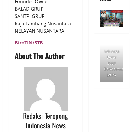
Founder Owner
BALAD GRUP
SANTRI GRUP
Raja Tambang Nusantara
NELAYAN NUSANTARA
BiroTIN/STB
Keluarga
About The Author
Besar
BSBK
Bondowoso
Jatim
Redaksi Teropong
Indonesia News