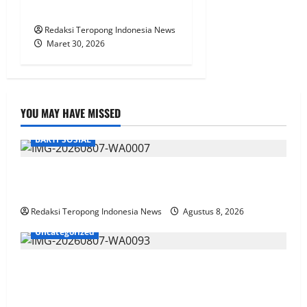
Petani
Redaksi Teropong Indonesia News
Maret 30, 2026
YOU MAY HAVE MISSED
BAKTI SOSIAL
Pemanfaatan Momentum Jumat Berkah, DPD
NasDem Way Kanan Sediakan Layanan Cukur Gratis
Redaksi Teropong Indonesia News
Agustus 8, 2026
Uncategorized
Aksi Sosial Sambut HUT RI ke-81, Satlantas Polres
Way Kanan Bagikan Bendera Merah Putih Gratis ke
Pengendara