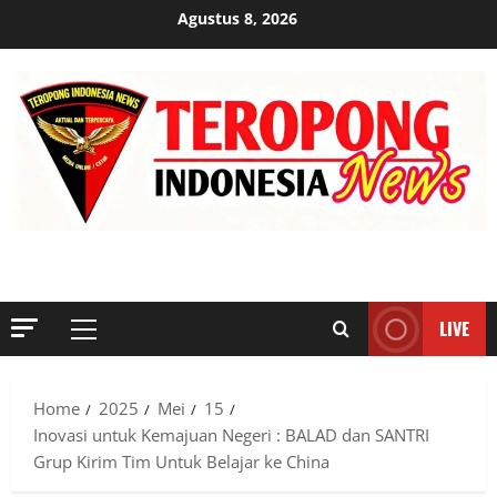
Skip
Agustus 8, 2026
to
content
MENYINGKAP TABIR, MENGUNGKAP FAKTA, AKTUAL DAN
TERPERCAYA
LIVE
Primary
Menu
Home
2025
Mei
15
Inovasi untuk Kemajuan Negeri : BALAD dan SANTRI
Grup Kirim Tim Untuk Belajar ke China