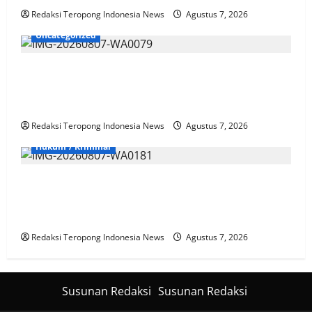
Redaksi Teropong Indonesia News
Agustus 7, 2026
Uncategorized
Sinergi TNI-Polri dan Pemkab Bengkulu Utara Padati
Alun-Alun Rajo Malin Paduko, Gelar Apel dan Lomba
HUT RI ke-81
Redaksi Teropong Indonesia News
Agustus 7, 2026
Hukum / Kriminal
Kematian Widi Nur Cahyono Memicu Gempa Publik,
Mutasi Dinilai Tak Cukup, Masyarakat Tuntut Proses
Pidana Sesuai KUHP Baru
Redaksi Teropong Indonesia News
Agustus 7, 2026
Susunan Redaksi
Susunan Redaksi