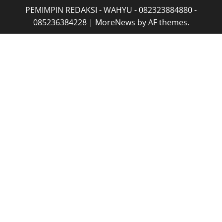
PEMIMPIN REDAKSI - WAHYU - 082323884880 -
085236384228
|
MoreNews
by AF themes.