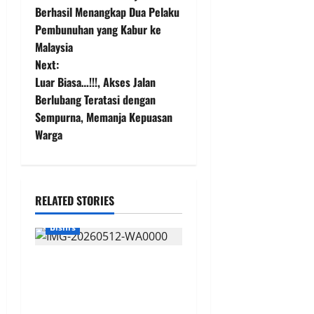
o
Berhasil Menangkap Dua Pelaku
Pembunuhan yang Kabur ke
s
Malaysia
t
Next:
Luar Biasa…!!!, Akses Jalan
n
Berlubang Teratasi dengan
Sempurna, Memanja Kepuasan
a
Warga
v
i
RELATED STORIES
g
Bisnis
a
Visi Gus Lilur untuk Madura:
t
Dari Produsen Bahan Baku
i
Menjadi Pusat Industri