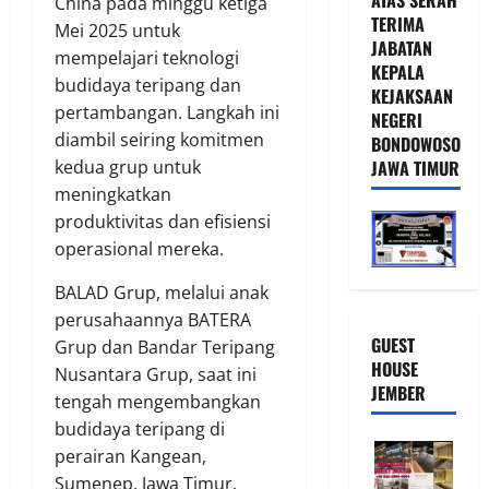
China pada minggu ketiga
TERIMA
Mei 2025 untuk
JABATAN
mempelajari teknologi
KEPALA
budidaya teripang dan
KEJAKSAAN
pertambangan. Langkah ini
NEGERI
diambil seiring komitmen
BONDOWOSO
JAWA TIMUR
kedua grup untuk
meningkatkan
produktivitas dan efisiensi
operasional mereka.
BALAD Grup, melalui anak
perusahaannya BATERA
GUEST
Grup dan Bandar Teripang
HOUSE
Nusantara Grup, saat ini
JEMBER
tengah mengembangkan
budidaya teripang di
perairan Kangean,
Sumenep, Jawa Timur.