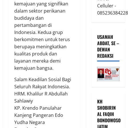
kemajuan yang signifikan
Celluler -
dalam sektor perikanan
085236384228
budidaya dan
pertambangan di
Indonesia. Kedua grup
USAMAH
berkomitmen untuk terus
ABDAT, SE –
berupaya meningkatkan
DEWAN
kualitas produk dan
REDAKSI
layanan mereka demi
kemajuan bangsa.
Salam Keadilan Sosial Bagi
Seluruh Rakyat Indonesia.
HRM. Khalilur R Abdullah
Sahlawiy
KH
SHOBIRIN
KP. Krendo Panulahar
AL FAQIH
Kanjeng Pangeran Edo
BONDOWOSO
Yudha Negara
JATIM