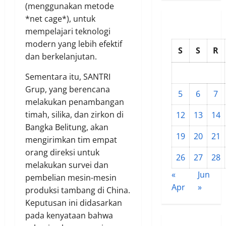
(menggunakan metode
*net cage*), untuk
mempelajari teknologi
modern yang lebih efektif
S
S
R
dan berkelanjutan.
Sementara itu, SANTRI
Grup, yang berencana
5
6
7
melakukan penambangan
timah, silika, dan zirkon di
12
13
14
Bangka Belitung, akan
19
20
21
mengirimkan tim empat
orang direksi untuk
26
27
28
melakukan survei dan
«
Jun
pembelian mesin-mesin
Apr
»
produksi tambang di China.
Keputusan ini didasarkan
pada kenyataan bahwa