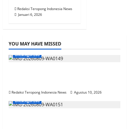
Peta Cinta
Redaksi Teropong Indonesia News
Januari 6, 2026
YOU MAY HAVE MISSED
Uncategorized
35.936 Anak Muda Main Bareng di Kapolri
Cup 2026, Wakapolri: Jangan Cuma Jadi
Penonton, Jadilah Talenta Digital
Redaksi Teropong Indonesia News
Agustus 10, 2026
Uncategorized
KBPBI Apresiasi Komitmen Kapolri Kawal
Aspirasi dalam Pembahasan RUU