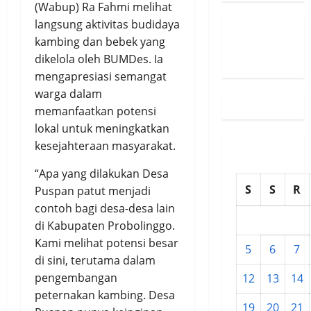
(Wabup) Ra Fahmi melihat
langsung aktivitas budidaya
Susunan
kambing dan bebek yang
Redaksi
dikelola oleh BUMDes. Ia
mengapresiasi semangat
warga dalam
memanfaatkan potensi
lokal untuk meningkatkan
kesejahteraan masyarakat.
“Apa yang dilakukan Desa
S
S
R
Puspan patut menjadi
contoh bagi desa-desa lain
di Kabupaten Probolinggo.
Kami melihat potensi besar
5
6
7
di sini, terutama dalam
pengembangan
12
13
14
peternakan kambing. Desa
19
20
21