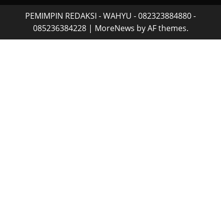
PEMIMPIN REDAKSI - WAHYU - 082323884880 -
085236384228
|
MoreNews
by AF themes.