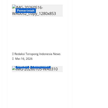
Pemerintah
Panen Raya di Tuban,
Presiden Prabowo
Apresiasi Peran Polri
Wujudkan Ketahanan
Pangan Nasional
Redaksi Teropong Indonesia News
Mei 16, 2026
Daerah
Pemerintah
Pelayanan Adminduk
Diratakan hingga
Kecamatan,Gus Fawait
Putus Krisis Blangko e-
KTP dan Resmikan