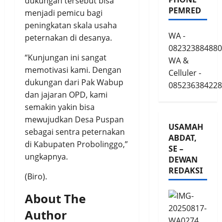
dukungan tersebut bisa
PEMRED
menjadi pemicu bagi
peningkatan skala usaha
WA -
peternakan di desanya.
082323884880
“Kunjungan ini sangat
WA &
memotivasi kami. Dengan
Celluler -
dukungan dari Pak Wabup
085236384228
dan jajaran OPD, kami
semakin yakin bisa
mewujudkan Desa Puspan
USAMAH
sebagai sentra peternakan
ABDAT,
di Kabupaten Probolinggo,”
SE –
ungkapnya.
DEWAN
REDAKSI
(Biro).
About The
Author