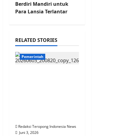
v
Berdiri Mandiri untuk
Para Lansia Terlantar
i
g
RELATED STORIES
a
t
Pemerintah
i
Presiden Prabowo
Terima Menlu Turkiye
o
Hakan Fidan Di
n
Hambalang, Bahas
Palestina Hingga
Stabilitas Timur
Tengah
Redaksi Teropong Indonesia News
Juni 3, 2026