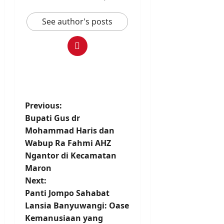
See author's posts
P
Previous:
Bupati Gus dr
o
Mohammad Haris dan
Wabup Ra Fahmi AHZ
s
Ngantor di Kecamatan
t
Maron
Next:
n
Panti Jompo Sahabat
Lansia Banyuwangi: Oase
a
Kemanusiaan yang