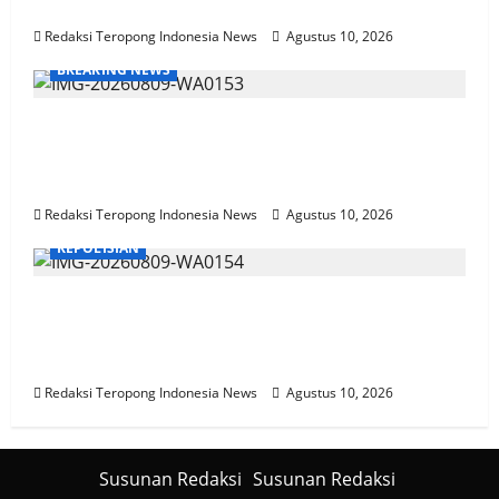
Ketenagakerjaan
Redaksi Teropong Indonesia News
Agustus 10, 2026
BREAKING NEWS
Pakar Hukum Dorong Polri Tindak Tegas
Konten Medsos yang Mengandung
Provokasi
Redaksi Teropong Indonesia News
Agustus 10, 2026
KEPOLISIAN
Polres Lumajang Kunci Pergerakan Api di
Ranupani Antisipasi Karhutla TNBTS
Meluas
Redaksi Teropong Indonesia News
Agustus 10, 2026
Susunan Redaksi
Susunan Redaksi