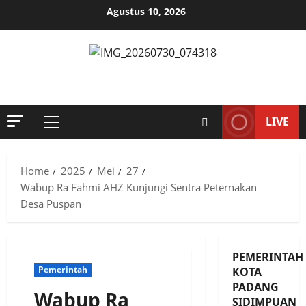
Skip
Agustus 10, 2026
to
content
MENYINGKAP TABIR, MENGUNGKAP FAKTA, AKTUAL DAN
TERPERCAYA
LIVE
Primary
Menu
Home
2025
Mei
27
Wabup Ra Fahmi AHZ Kunjungi Sentra Peternakan
Desa Puspan
PEMERINTAH
Pemerintah
KOTA
PADANG
Wabup Ra
SIDIMPUAN