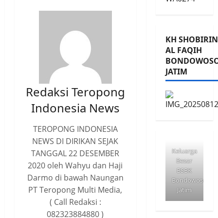
KH SHOBIRIN
AL FAQIH
BONDOWOS
JATIM
Redaksi Teropong
Indonesia News
TEROPONG INDONESIA
NEWS DI DIRIKAN SEJAK
Keluarga
TANGGAL 22 DESEMBER
Besar
2020 oleh Wahyu dan Haji
BSBK
Darmo di bawah Naungan
Bondowoso
PT Teropong Multi Media,
Jatim
( Call Redaksi :
082323884880 )