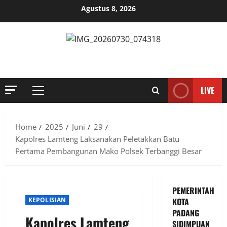
Skip
Agustus 8, 2026
to
content
MENYINGKAP TABIR, MENGUNGKAP FAKTA, AKTUAL DAN
TERPERCAYA
LIVE
Primary
Menu
Home
2025
Juni
29
Kapolres Lamteng Laksanakan Peletakkan Batu
Pertama Pembangunan Mako Polsek Terbanggi Besar
PEMERINTAH
KEPOLISIAN
KOTA
PADANG
Kapolres Lamteng
SIDIMPUAN