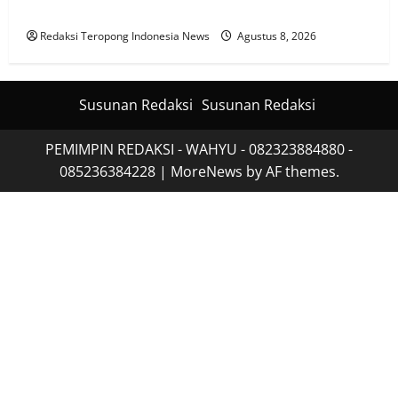
REPUBLIK INDONESIA (ICC – RI)
Redaksi Teropong Indonesia News
Agustus 8, 2026
Susunan Redaksi
Susunan Redaksi
PEMIMPIN REDAKSI - WAHYU - 082323884880 -
085236384228
|
MoreNews
by AF themes.