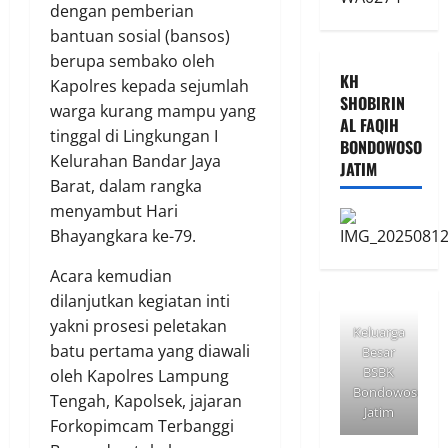
dengan pemberian
bantuan sosial (bansos)
berupa sembako oleh
KH
Kapolres kepada sejumlah
SHOBIRIN
warga kurang mampu yang
AL FAQIH
tinggal di Lingkungan I
BONDOWOSO
Kelurahan Bandar Jaya
JATIM
Barat, dalam rangka
menyambut Hari
Bhayangkara ke-79.
Acara kemudian
dilanjutkan kegiatan inti
yakni prosesi peletakan
Keluarga
batu pertama yang diawali
Besar
BSBK
oleh Kapolres Lampung
Bondowoso
Tengah, Kapolsek, jajaran
Jatim
Forkopimcam Terbanggi