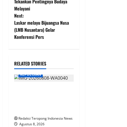
Tekankan Pentingnya Budaya
s
Melayani
t
Next:
Laskar melayu Bijuangsa Nusa
n
(LMB Nusantara) Gelar
Konferensi Pers
a
v
i
RELATED STORIES
g
KEPOLISIAN
a
Polsek Negara Batin Imbau
Warga Waspada Saat
t
Bermain dan Mandi di
i
Sungai Karta Jaya*
Redaksi Teropong Indonesia News
o
Agustus 8, 2026