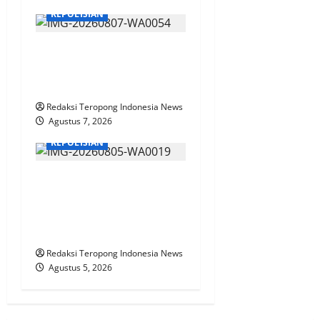
KEPOLISIAN
n
Polres Jember Masifkan
Edukasi Berkendara Aman
di Titik Rawan Kecelakaan
Redaksi Teropong Indonesia News
Agustus 7, 2026
KEPOLISIAN
Bhabinkamtibmas Polsek
Rembang Pantau Lahan
Jagung Warga Dukung Asta
Cita Ketahanan Pangan
Redaksi Teropong Indonesia News
Agustus 5, 2026