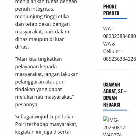
menjalankan tugas dengan
PHONE
penuh integritas,
PEMRED
menjunjung tinggi etika
dan tetap dekat dengan
WA -
masyarakat, baik dalam
082323884880
dinas maupun di luar
WA &
dinas.
Celluler -
085236384228
“Mari kita tingkatkan
pelayanan kepada
masyarakat, jangan lakukan
pelanggaran ataupun
USAMAH
tindakan yang dapat
ABDAT, SE –
melukai hati masyarakat,”
DEWAN
REDAKSI
pesannya.
Sebagai wujud kepedulian
Polri terhadap masyarakat,
kegiatan ini juga disertai