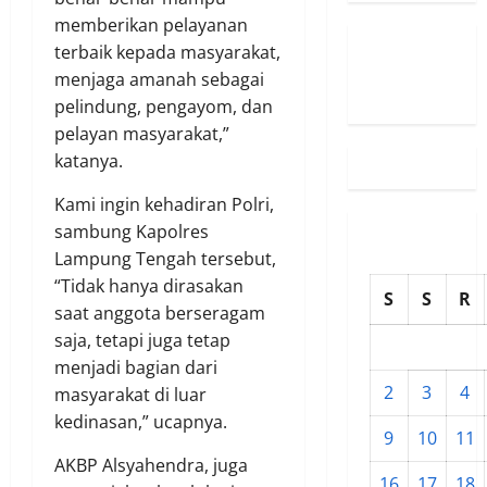
memberikan pelayanan
terbaik kepada masyarakat,
Susunan
menjaga amanah sebagai
Redaksi
pelindung, pengayom, dan
pelayan masyarakat,”
katanya.
Kami ingin kehadiran Polri,
sambung Kapolres
Lampung Tengah tersebut,
“Tidak hanya dirasakan
S
S
R
saat anggota berseragam
saja, tetapi juga tetap
menjadi bagian dari
2
3
4
masyarakat di luar
kedinasan,” ucapnya.
9
10
11
AKBP Alsyahendra, juga
16
17
18