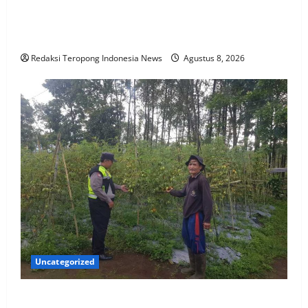
Perkuat Sinergi Hukum, BPC Peradin Sidoarjo
Peradin Sidoarjo Peradin Sidoarjo Jalin Kemitraan
Strategis Dengan DPRD
Redaksi Teropong Indonesia News
Agustus 8, 2026
Uncategorized
Tanaman Tomat di Pungging Tumbuh Baik,