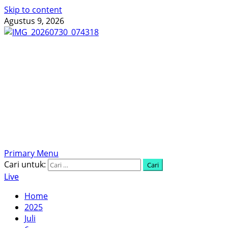
Skip to content
Agustus 9, 2026
Menyingkap Tabir, Mengungkap Fakta, Aktual dan
Terpercaya
Primary Menu
Cari untuk:
Live
Home
2025
Juli