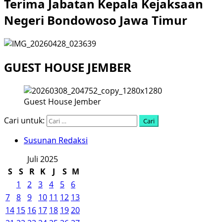
Terima Jabatan Kepala Kejaksaan
Negeri Bondowoso Jawa Timur
GUEST HOUSE JEMBER
Guest House Jember
Cari untuk:
Susunan Redaksi
Juli 2025
S
S
R
K
J
S
M
1
2
3
4
5
6
7
8
9
10
11
12
13
14
15
16
17
18
19
20