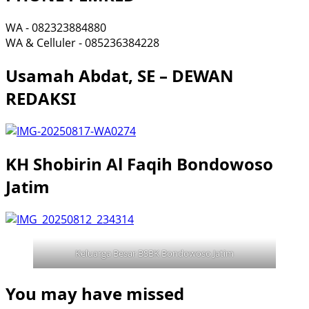
WA - 082323884880
WA & Celluler - 085236384228
Usamah Abdat, SE – DEWAN
REDAKSI
KH Shobirin Al Faqih Bondowoso
Jatim
Keluarga Besar BSBK Bondowoso Jatim
You may have missed