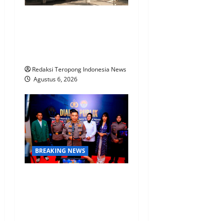
KPN Sudah Lunas, Gaji
Pensiunan Dipotong Tidak
Wajar, BTPN Diduga Lalai,
Nasabah Kecewa
Redaksi Teropong Indonesia News
Agustus 6, 2026
BREAKING NEWS
Polri Perkuat Kapasitas
Personel Hadapi Modus
Love Scamming yang Kian
Kompleks