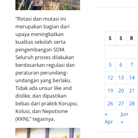
“Rotasi dan mutasi ini
merupakan bagian dari
upaya meningkatkan
S
S
R
kualitas sekolah serta
pengembangan SDM.
Seluruh proses dilakukan
5
6
7
berdasarkan regulasi dan
peraturan perundang-
12
13
14
undangan yang berlaku.
Tidak ada unsur like and
19
20
21
dislike, dan dipastikan
bebas dari praktik Korupsi,
26
27
28
Kolusi, dan Nepotisme
«
Jun
(KKN),” tegasnya.
Apr
»