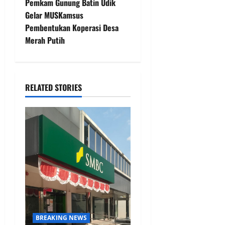
Pemkam Gunung Batin Udik
n
Gelar MUSKamsus
Pembentukan Koperasi Desa
a
Merah Putih
v
i
RELATED STORIES
g
a
t
i
o
n
BREAKING NEWS