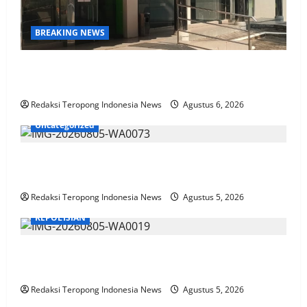
BREAKING NEWS
KPN Sudah Lunas, Gaji Pensiunan Dipotong Tidak
Wajar, BTPN Diduga Lalai, Nasabah Kecewa
Redaksi Teropong Indonesia News
Agustus 6, 2026
Uncategorized
Satlantas Polres Jember Menyapa Masyarakat
Jember
Redaksi Teropong Indonesia News
Agustus 5, 2026
KEPOLISIAN
Bhabinkamtibmas Polsek Rembang Pantau Lahan
Jagung Warga Dukung Asta Cita Ketahanan Pangan
Redaksi Teropong Indonesia News
Agustus 5, 2026