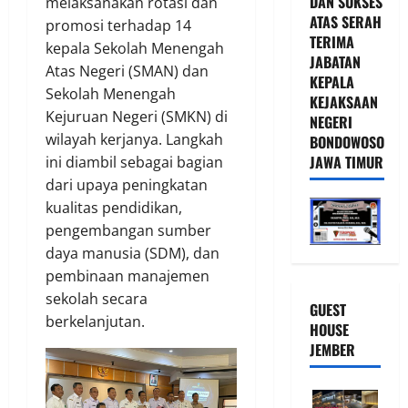
DAN SUKSES
melaksanakan rotasi dan
ATAS SERAH
promosi terhadap 14
TERIMA
kepala Sekolah Menengah
JABATAN
Atas Negeri (SMAN) dan
KEPALA
Sekolah Menengah
KEJAKSAAN
Kejuruan Negeri (SMKN) di
NEGERI
wilayah kerjanya. Langkah
BONDOWOSO
JAWA TIMUR
ini diambil sebagai bagian
dari upaya peningkatan
kualitas pendidikan,
pengembangan sumber
daya manusia (SDM), dan
pembinaan manajemen
sekolah secara
GUEST
berkelanjutan.
HOUSE
JEMBER