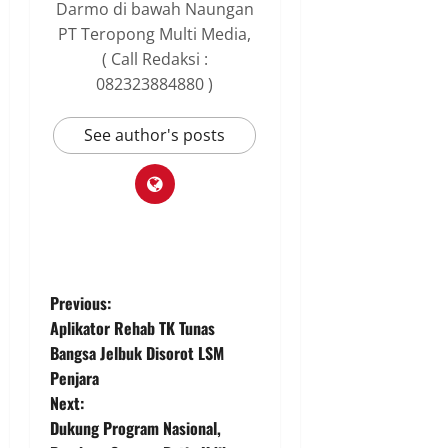
Darmo di bawah Naungan
PT Teropong Multi Media,
( Call Redaksi :
082323884880 )
See author's posts
P
Previous:
Aplikator Rehab TK Tunas
o
Bangsa Jelbuk Disorot LSM
Penjara
s
Next:
t
Dukung Program Nasional,