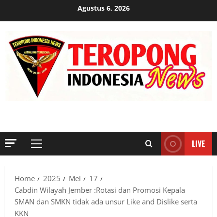
Skip
Agustus 6, 2026
to
content
MENYINGKAP TABIR, MENGUNGKAP FAKTA, AKTUAL DAN
TERPERCAYA
LIVE
Primary
Menu
Home
2025
Mei
17
Cabdin Wilayah Jember :Rotasi dan Promosi Kepala
SMAN dan SMKN tidak ada unsur Like and Dislike serta
KKN