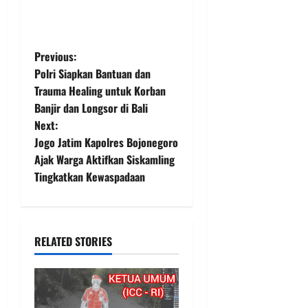
P
Previous:
Polri Siapkan Bantuan dan
o
Trauma Healing untuk Korban
Banjir dan Longsor di Bali
s
Next:
t
Jogo Jatim Kapolres Bojonegoro
Ajak Warga Aktifkan Siskamling
n
Tingkatkan Kewaspadaan
a
v
RELATED STORIES
i
g