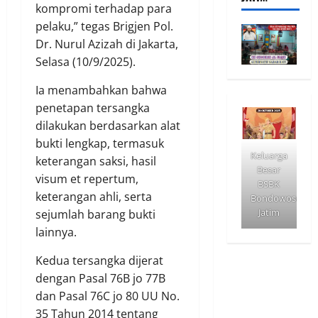
kompromi terhadap para
pelaku,” tegas Brigjen Pol.
Dr. Nurul Azizah di Jakarta,
Selasa (10/9/2025).
Ia menambahkan bahwa
penetapan tersangka
dilakukan berdasarkan alat
bukti lengkap, termasuk
Keluarga
keterangan saksi, hasil
Besar
visum et repertum,
BSBK
keterangan ahli, serta
Bondowoso
Jatim
sejumlah barang bukti
lainnya.
Kedua tersangka dijerat
dengan Pasal 76B jo 77B
dan Pasal 76C jo 80 UU No.
35 Tahun 2014 tentang