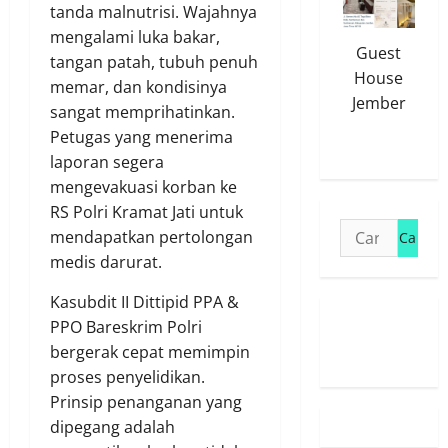
tanda malnutrisi. Wajahnya
mengalami luka bakar,
Guest
tangan patah, tubuh penuh
House
memar, dan kondisinya
Jember
sangat memprihatinkan.
Petugas yang menerima
laporan segera
mengevakuasi korban ke
RS Polri Kramat Jati untuk
Cari
mendapatkan pertolongan
untuk:
medis darurat.
Kasubdit II Dittipid PPA &
PPO Bareskrim Polri
Susunan
bergerak cepat memimpin
Redaksi
proses penyelidikan.
Prinsip penanganan yang
dipegang adalah