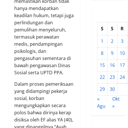
memastikan korban tidak
hanya mendapatkan
keadilan hukum, tetapi juga
perlindungan dan
S
S
R
pemulihan menyeluruh,
termasuk perawatan
1
2
3
medis, pendampingan
psikologis, dan
8
9
10
pengasuhan sementara di
15
16
17
bawah pengawasan Dinas
Sosial serta UPTD PPA.
22
23
24
Dalam proses pemeriksaan
29
30
yang didampingi pekerja
sosial, korban
«
Okt
mengungkapkan secara
Agu
»
polos bahwa dirinya kerap
disiksa oleh EF alias YA (40),
yang dipanggilnya “Ayah