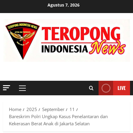
Skip
Agustus 7, 2026
to
content
MENYINGKAP TABIR, MENGUNGKAP FAKTA, AKTUAL DAN
TERPERCAYA
LIVE
Primary
Menu
Home
2025
September
11
Bareskrim Polri Ungkap Kasus Penelantaran dan
Kekerasan Berat Anak di Jakarta Selatan