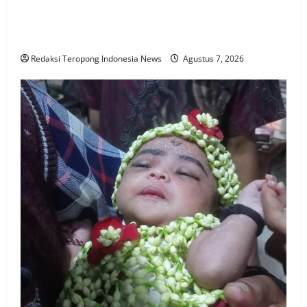
Kasasi Bupati Sarolangun di Tolak Mahkamah Agung
RI, HURMIN harus Batalkan SK MULYADI. SE sebagai
Direktur PDAM Tirta Sako Batuah
Redaksi Teropong Indonesia News
Agustus 7, 2026