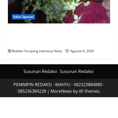
Edisi Spesial
Penuh Doa & Kebersamaan, Acara Potong Rambut
Cucu Rudi Koordinator Media TIN Wilayah Madura
Dihadiri KH. Abdul Wahab & Tokoh Lainnya
Redaksi Teropong Indonesia News
Agustus 6, 2026
Susunan Redaksi
Susunan Redaksi
PEMIMPIN REDAKSI - WAHYU - 082323884880 -
085236384228
|
MoreNews
by AF themes.