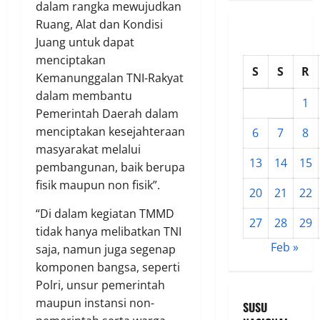
dalam rangka mewujudkan
Ruang, Alat dan Kondisi
Juang untuk dapat
menciptakan
S
S
R
Kemanunggalan TNI-Rakyat
dalam membantu
1
Pemerintah Daerah dalam
menciptakan kesejahteraan
6
7
8
masyarakat melalui
13
14
15
pembangunan, baik berupa
fisik maupun non fisik”.
20
21
22
“Di dalam kegiatan TMMD
27
28
29
tidak hanya melibatkan TNI
Feb »
saja, namun juga segenap
komponen bangsa, seperti
Polri, unsur pemerintah
maupun instansi non-
SUSU