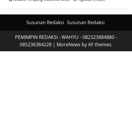
Susunan Redaksi
Susunan Redaksi
PEMIMPIN REDAKSI - WAHYU - 082323884880 -
085236384228
|
MoreNews
by AF themes.