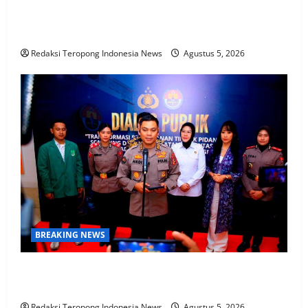
Bhabinkamtibmas Polsek Rembang Pantau Lahan
Jagung Warga Dukung Asta Cita Ketahanan Pangan
Redaksi Teropong Indonesia News
Agustus 5, 2026
BREAKING NEWS
Polri Perkuat Kapasitas Personel Hadapi Modus Love
Scamming yang Kian Kompleks
Redaksi Teropong Indonesia News
Agustus 5, 2026