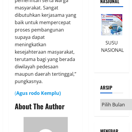
pemerintah serta warga
NASIONAL
masyarakat. Sangat
dibutuhkan kerjasama yang
baik untuk mempercepat
proses pembangunan
supaya dapat
SUSU
meningkatkan
NASIONAL
kesejahteraan masyarakat,
terutama bagi yang berada
diwilayah pedesaan
maupun daerah tertinggal,”
pungkasnya.
ARSIP
(
Agus rodo Kemplu)
Arsip
About The Author
MENEBAR