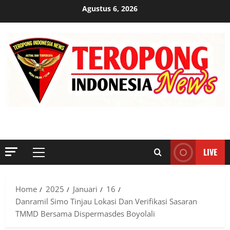
Skip
Agustus 6, 2026
to
content
MENYINGKAP TABIR, MENGUNGKAP FAKTA, AKTUAL DAN
TERPERCAYA
LIVE
Primary
Menu
Home
2025
Januari
16
Danramil Simo Tinjau Lokasi Dan Verifikasi Sasaran
TMMD Bersama Dispermasdes Boyolali