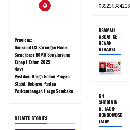
085236384228
USAMAH
ABDAT, SE –
P
Previous:
DEWAN
Danramil 03 Serengan Hadiri
REDAKSI
o
Sosialisasi TMMD Sengkuyung
Tahap I Tahun 2025
s
Next:
t
Pastikan Harga Bahan Pangan
Stabil, Babinsa Pantau
n
Perkembangan Harga Sembako
KH
a
SHOBIRIN
AL FAQIH
v
BONDOWOSO
RELATED STORIES
JATIM
i