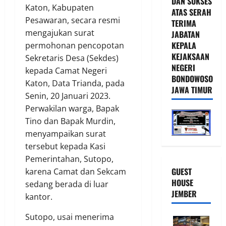
DAN SUKSES
Katon, Kabupaten
ATAS SERAH
Pesawaran, secara resmi
TERIMA
mengajukan surat
JABATAN
KEPALA
permohonan pencopotan
KEJAKSAAN
Sekretaris Desa (Sekdes)
NEGERI
kepada Camat Negeri
BONDOWOSO
Katon, Data Trianda, pada
JAWA TIMUR
Senin, 20 Januari 2023.
Perwakilan warga, Bapak
Tino dan Bapak Murdin,
menyampaikan surat
tersebut kepada Kasi
Pemerintahan, Sutopo,
GUEST
karena Camat dan Sekcam
HOUSE
sedang berada di luar
JEMBER
kantor.
Sutopo, usai menerima