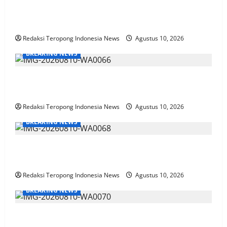
MINIM APD: GMBI BAWEAN BONGKAR DUGAAN
PELANGGARAN PROYEK GARASI MOBIL
Redaksi Teropong Indonesia News
Agustus 10, 2026
BREAKING NEWS
Polsek Nongkojajar Dukung Budidaya Cabai di
Pungging untuk Sukseskan Ketahanan Pangan
Redaksi Teropong Indonesia News
Agustus 10, 2026
BREAKING NEWS
Sertifikat Prestasi Nasional Hingga Internasional
Tetap Ikuti Tahapan Seleksi Rekrutmen Polri
Redaksi Teropong Indonesia News
Agustus 10, 2026
BREAKING NEWS
Polres Probolinggo dan Bhayangkari Salurkan