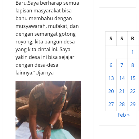
Baru,Saya berharap semua
lapisan masyarakat bisa
bahu membahu dengan
musyawarah, mufakat, dan
dengan semangat gotong
S
S
R
royong, kita bangun desa
yang kita cintai ini. Saya
1
yakin desa ini bisa sejajar
dengan desa-desa
6
7
8
lainnya.”Ujarnya
13
14
15
20
21
22
27
28
29
Feb »