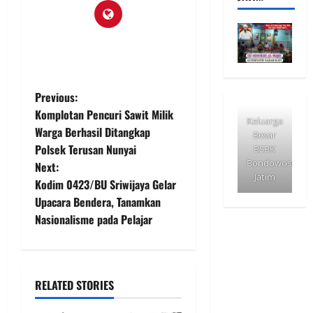
P
Previous:
Komplotan Pencuri Sawit Milik
Keluarga
o
Warga Berhasil Ditangkap
Besar
Polsek Terusan Nunyai
BSBK
s
Bondowoso
Next:
Jatim
t
Kodim 0423/BU Sriwijaya Gelar
Upacara Bendera, Tanamkan
n
Nasionalisme pada Pelajar
a
v
RELATED STORIES
i