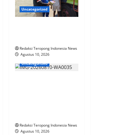
Uncategorized
Polres Situbondo Perketat
Pemeriksaan Muatan Truk di
Pelabuhan Jangkar
Redaksi Teropong Indonesia News
Agustus 10, 2026
Uncategorized
Polres Bengkulu Utara Raih
Predikat WBK dan
Pelayanan Prima dari
Kapolri, Diserahkan
Langsung oleh Irwasda
Polda Bengkulu
Redaksi Teropong Indonesia News
Agustus 10, 2026