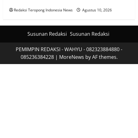
Bantuan untuk Relawan Karhutla TNBTS di Bromo
Redaksi Teropong Indonesia News
Agustus 10, 2026
Susunan Redaksi
Susunan Redaksi
PEMIMPIN REDAKSI - WAHYU - 082323884880 -
085236384228
|
MoreNews
by AF themes.