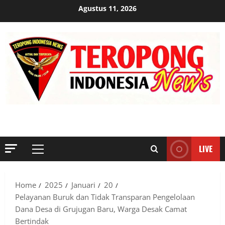
Skip
Agustus 11, 2026
to
content
MENYINGKAP TABIR, MENGUNGKAP FAKTA, AKTUAL DAN
TERPERCAYA
LIVE
Primary
Menu
Home
2025
Januari
20
Pelayanan Buruk dan Tidak Transparan Pengelolaan
Dana Desa di Grujugan Baru, Warga Desak Camat
Bertindak