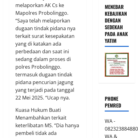
melaporkan AK Cs ke
MENEBAR
Mapolres Probolinggo.
KEBAJIKAN
DENGAN
“Saya telah melaporkan
SEDEKAH
dugaan tindak pidana nya
PADA ANAK
terkait surat kesepakatan
YATIM
yang di katakan ada
perbedaan dan saat ini
sedang dalam proses di
polres Probolinggo.
termasuk dugaan tindak
pidana pencurian jagung
yang terjadi pada tanggal
22 Mei 2025. “Ucap nya.
PHONE
PEMRED
Kuasa Hukum Buati
Menambahkan terkait
WA -
keterlibatan MS. “Dia hanya
082323884880
pembeli tidak ada
WA &