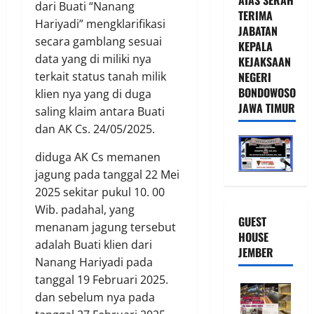
dari Buati “Nanang
TERIMA
Hariyadi” mengklarifikasi
JABATAN
secara gamblang sesuai
KEPALA
data yang di miliki nya
KEJAKSAAN
NEGERI
terkait status tanah milik
BONDOWOSO
klien nya yang di duga
JAWA TIMUR
saling klaim antara Buati
dan AK Cs. 24/05/2025.
diduga AK Cs memanen
jagung pada tanggal 22 Mei
2025 sekitar pukul 10. 00
Wib. padahal, yang
GUEST
menanam jagung tersebut
HOUSE
adalah Buati klien dari
JEMBER
Nanang Hariyadi pada
tanggal 19 Februari 2025.
dan sebelum nya pada