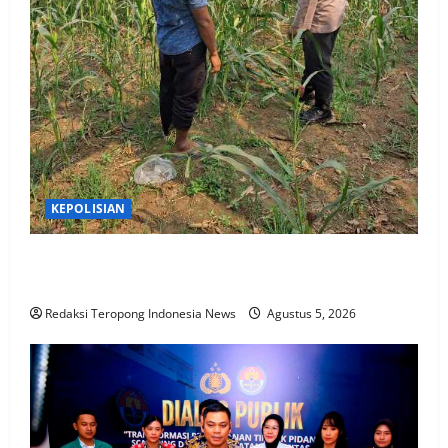
KEPOLISIAN
Bhabinkamtibmas Polsek Rembang Pantau Lahan
Jagung Warga Dukung Asta Cita Ketahanan Pangan
Redaksi Teropong Indonesia News
Agustus 5, 2026