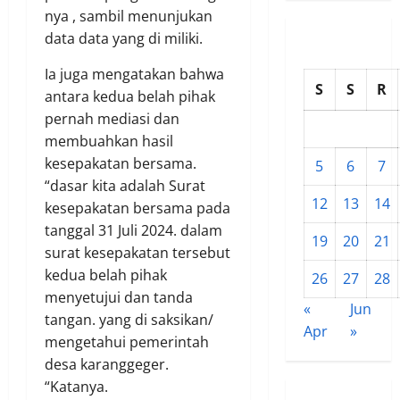
nya , sambil menunjukan
data data yang di miliki.
Ia juga mengatakan bahwa
S
S
R
antara kedua belah pihak
pernah mediasi dan
membuahkan hasil
kesepakatan bersama.
5
6
7
“dasar kita adalah Surat
12
13
14
kesepakatan bersama pada
tanggal 31 Juli 2024. dalam
19
20
21
surat kesepakatan tersebut
kedua belah pihak
26
27
28
menyetujui dan tanda
«
Jun
tangan. yang di saksikan/
Apr
»
mengetahui pemerintah
desa karanggeger.
“Katanya.