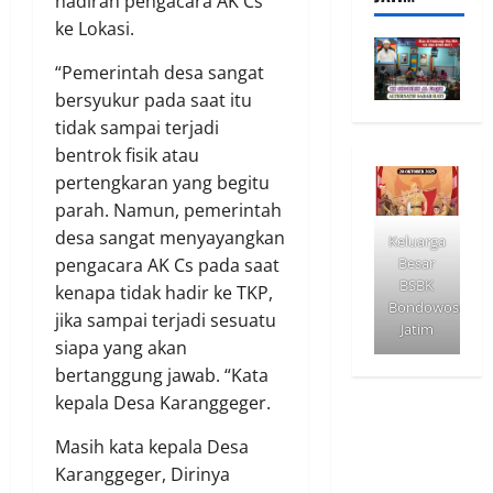
hadiran pengacara AK Cs
ke Lokasi.
“Pemerintah desa sangat
bersyukur pada saat itu
tidak sampai terjadi
bentrok fisik atau
pertengkaran yang begitu
parah. Namun, pemerintah
desa sangat menyayangkan
Keluarga
pengacara AK Cs pada saat
Besar
BSBK
kenapa tidak hadir ke TKP,
Bondowoso
jika sampai terjadi sesuatu
Jatim
siapa yang akan
bertanggung jawab. “Kata
kepala Desa Karanggeger.
Masih kata kepala Desa
Karanggeger, Dirinya