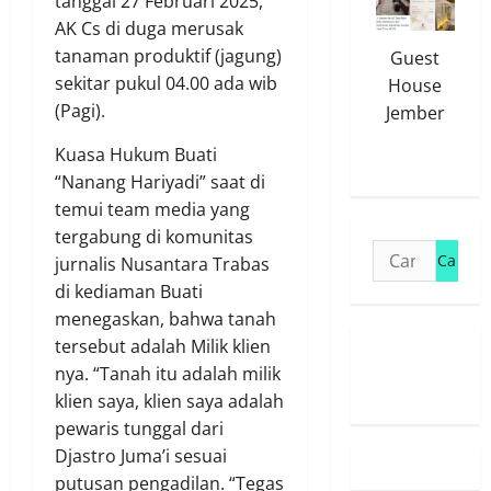
tanggal 27 Februari 2025,
AK Cs di duga merusak
tanaman produktif (jagung)
Guest
sekitar pukul 04.00 ada wib
House
(Pagi).
Jember
Kuasa Hukum Buati
“Nanang Hariyadi” saat di
temui team media yang
tergabung di komunitas
Cari
jurnalis Nusantara Trabas
untuk:
di kediaman Buati
menegaskan, bahwa tanah
tersebut adalah Milik klien
Susunan
nya. “Tanah itu adalah milik
Redaksi
klien saya, klien saya adalah
pewaris tunggal dari
Djastro Juma’i sesuai
putusan pengadilan. “Tegas