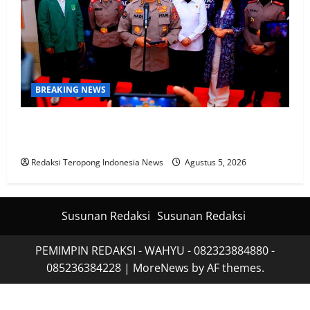
BREAKING NEWS
Polri Perkuat Kapasitas Personel Hadapi Modus Love
Scamming yang Kian Kompleks
Redaksi Teropong Indonesia News
Agustus 5, 2026
Susunan Redaksi
Susunan Redaksi
PEMIMPIN REDAKSI - WAHYU - 082323884880 -
085236384228
|
MoreNews
by AF themes.