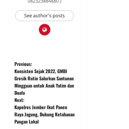
082323884880 )
See author's posts
P
Previous:
Konsisten Sejak 2022, GMBI
o
Gresik Rutin Salurkan Santunan
Mingguan untuk Anak Yatim dan
s
Duafa
t
Next:
Kapolres Jember Ikut Panen
n
Raya Jagung, Dukung Ketahanan
Pangan Lokal
a