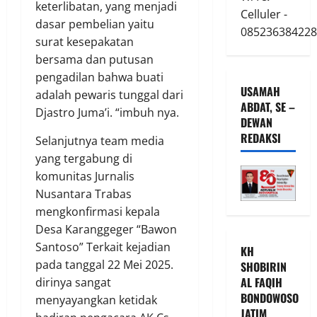
keterlibatan, yang menjadi
Celluler -
dasar pembelian yaitu
085236384228
surat kesepakatan
bersama dan putusan
pengadilan bahwa buati
USAMAH
adalah pewaris tunggal dari
ABDAT, SE –
Djastro Juma’i. “imbuh nya.
DEWAN
REDAKSI
Selanjutnya team media
yang tergabung di
komunitas Jurnalis
Nusantara Trabas
mengkonfirmasi kepala
Desa Karanggeger “Bawon
Santoso” Terkait kejadian
KH
pada tanggal 22 Mei 2025.
SHOBIRIN
AL FAQIH
dirinya sangat
BONDOWOSO
menyayangkan ketidak
JATIM