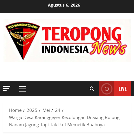
Skip
Agustus 6, 2026
to
content
MENYINGKAP TABIR, MENGUNGKAP FAKTA, AKTUAL DAN
TERPERCAYA
LIVE
Primary
Menu
Home
2025
Mei
24
Warga Desa Karanggeger Kecolongan Di Siang Bolong,
Nanam Jagung Tapi Tak Ikut Memetik Buahnya