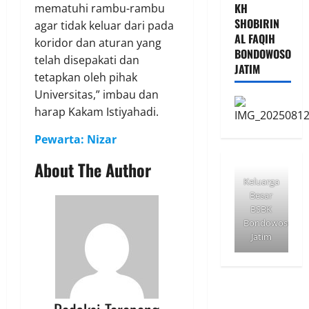
KH
mematuhi rambu-rambu
SHOBIRIN
agar tidak keluar dari pada
AL FAQIH
koridor dan aturan yang
BONDOWOSO
telah disepakati dan
JATIM
tetapkan oleh pihak
Universitas,” imbau dan
harap Kakam Istiyahadi.
Pewarta: Nizar
About The Author
Keluarga
Besar
BSBK
Bondowoso
Jatim