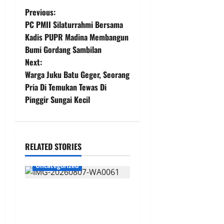
P
Previous:
PC PMII Silaturrahmi Bersama
o
Kadis PUPR Madina Membangun
Bumi Gordang Sambilan
s
Next:
t
Warga Juku Batu Geger, Seorang
Pria Di Temukan Tewas Di
n
Pinggir Sungai Kecil
a
v
RELATED STORIES
i
Uncategorized
g
Penggantian Kapolri
a
“Dihembus Oleh Pihak
Pihak Terganggu