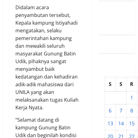
Didalam acara
penyambutan tersebut,
Susunan
Kepala kampung Istiyahadi
Redaksi
mengatakan, selaku
pemerintahan kampung
dan mewakili seluruh
masyarakat Gunung Batin
Udik, pihaknya sangat
menyambut baik
kedatangan dan kehadiran
S
S
R
adik-adik mahasiswa dari
UNILA yang akan
1
melaksanakan tugas Kuliah
Kerja Nyata.
6
7
8
“Selamat datang di
13
14
15
kampung Gunung Batin
Udik dan beginilah kondisi
20
21
22