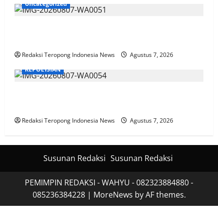
Uncategorized
Polres Jombang Perkuat Kolaborasi Hadapi
Kekeringan dan Karhutla
Redaksi Teropong Indonesia News
Agustus 7, 2026
KEPOLISIAN
Polres Jember Masifkan Edukasi Berkendara Aman
di Titik Rawan Kecelakaan
Redaksi Teropong Indonesia News
Agustus 7, 2026
Susunan Redaksi
Susunan Redaksi
PEMIMPIN REDAKSI - WAHYU - 082323884880 -
085236384228
|
MoreNews
by AF themes.