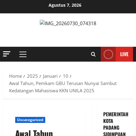
Skip
Agustus 7, 2026
to
content
MENYINGKAP TABIR, MENGUNGKAP FAKTA, AKTUAL DAN
TERPERCAYA
LIVE
Primary
Menu
Home
2025
Januari
10
Awal Tahun, Pemkam GBU Terusan Nunyai Sambut
Kedatangan Mahasiswa KKN UNILA 2025
PEMERINTAH
Uncategorized
KOTA
PADANG
Awal Tahun,
SIDIMPUAN