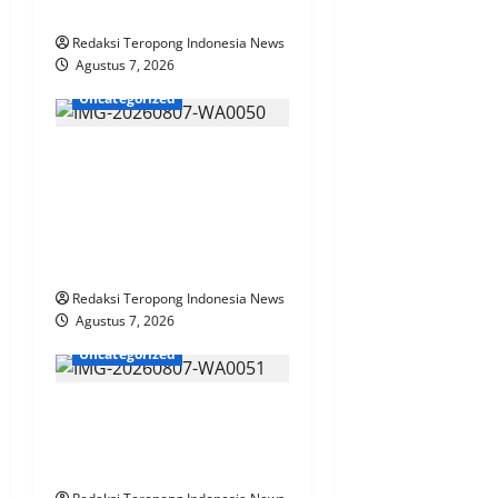
t
Kenyamanannya”
i
Redaksi Teropong Indonesia News
Agustus 7, 2026
o
Uncategorized
n
Pantau Budidaya Lele di
Genengwaru,
Bhabinkamtibmas Pastikan
Pertumbuhan Ikan Berjalan
Baik
Redaksi Teropong Indonesia News
Agustus 7, 2026
Uncategorized
Polres Jombang Perkuat
Kolaborasi Hadapi
Kekeringan dan Karhutla